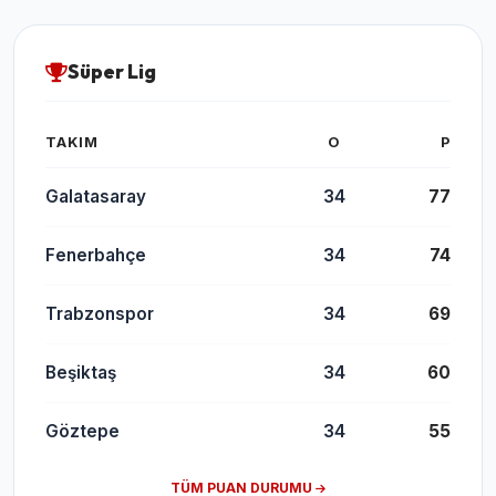
Süper Lig
TAKIM
O
P
Galatasaray
34
77
Fenerbahçe
34
74
Trabzonspor
34
69
Beşiktaş
34
60
Göztepe
34
55
TÜM PUAN DURUMU