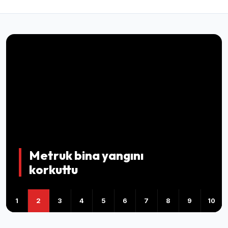
Metruk bina yangını
korkuttu
1
2
3
4
5
6
7
8
9
10