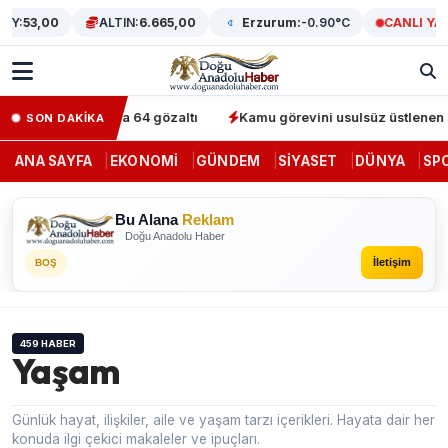
Y:
53,00
ALTIN:
6.665,00
Erzurum:
-0.90°C
CANLI YAYI
ni' operasyonunda 64 gözaltı
Kamu görevini usulsüz üstlenen saht
SON DAKİKA
ANA SAYFA
EKONOMI
GÜNDEM
SIYASET
DÜNYA
SP
Bu Alana
Reklam
Doğu Anadolu Haber
İletişim
BOŞ
459 HABER
Yaşam
Günlük hayat, ilişkiler, aile ve yaşam tarzı içerikleri. Hayata dair her
konuda ilgi çekici makaleler ve ipuçları.