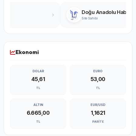
Turgay Karabıyık
Ünlü Yazar
Ekonomi
DOLAR
EURO
45,61
53,00
TL
TL
ALTIN
EUR/USD
6.665,00
1,1621
TL
PARITE