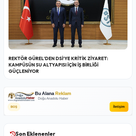
REKTÖR GÜREL’DEN DSİ’YE KRİTİK ZİYARET:
KAMPÜSÜN SU ALTYAPISI İÇİN İŞ BİRLİĞİ
GÜÇLENİYOR
Bu Alana
Reklam
Doğu Anadolu Haber
İletişim
BOŞ
Son Eklenenler