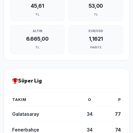
45,61
53,00
TL
TL
ALTIN
EUR/USD
6.665,00
1,1621
TL
PARITE
Süper Lig
TAKIM
O
P
Galatasaray
34
77
Fenerbahçe
34
74