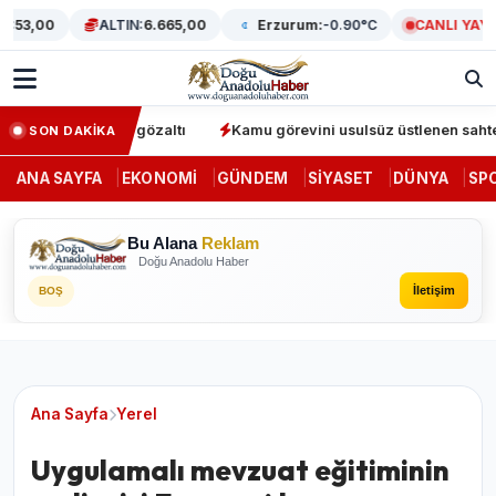
3,00
ALTIN:
6.665,00
Erzurum:
-0.90°C
CANLI YAYIN
rasyonunda 64 gözaltı
Kamu görevini usulsüz üstlenen sahte dene
SON DAKİKA
ANA SAYFA
EKONOMI
GÜNDEM
SIYASET
DÜNYA
SP
Bu Alana
Reklam
Doğu Anadolu Haber
İletişim
BOŞ
Ana Sayfa
Yerel
Uygulamalı mevzuat eğitiminin