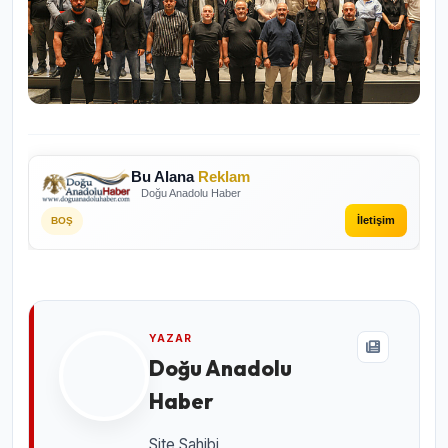
Bu Alana
Reklam
Doğu Anadolu Haber
İletişim
BOŞ
YAZAR
Doğu Anadolu
Haber
Site Sahibi