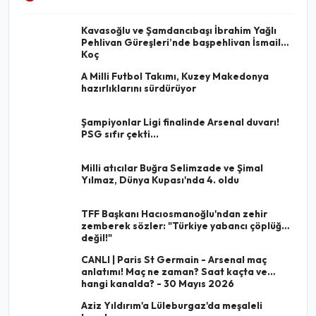
Kavasoğlu ve Şamdancıbaşı İbrahim Yağlı
Pehlivan Güreşleri’nde başpehlivan İsmail
Koç
A Milli Futbol Takımı, Kuzey Makedonya
hazırlıklarını sürdürüyor
Şampiyonlar Ligi finalinde Arsenal duvarı!
PSG sıfır çekti...
Milli atıcılar Buğra Selimzade ve Şimal
Yılmaz, Dünya Kupası'nda 4. oldu
TFF Başkanı Hacıosmanoğlu'ndan zehir
zemberek sözler: "Türkiye yabancı çöplüğü
değil!"
CANLI | Paris St Germain - Arsenal maç
anlatımı! Maç ne zaman? Saat kaçta ve
hangi kanalda? - 30 Mayıs 2026
Aziz Yıldırım'a Lüleburgaz'da meşaleli