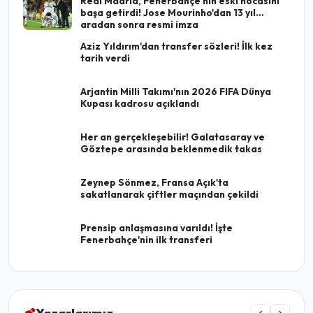
Real Madrid, Fenerbahçe'nin eski hocasını
başa getirdi! Jose Mourinho'dan 13 yıl
aradan sonra resmi imza
Aziz Yıldırım'dan transfer sözleri! İlk kez
tarih verdi
Arjantin Milli Takımı'nın 2026 FIFA Dünya
Kupası kadrosu açıklandı
Her an gerçekleşebilir! Galatasaray ve
Göztepe arasında beklenmedik takas
Zeynep Sönmez, Fransa Açık'ta
sakatlanarak çiftler maçından çekildi
Prensip anlaşmasına varıldı! İşte
Fenerbahçe'nin ilk transferi