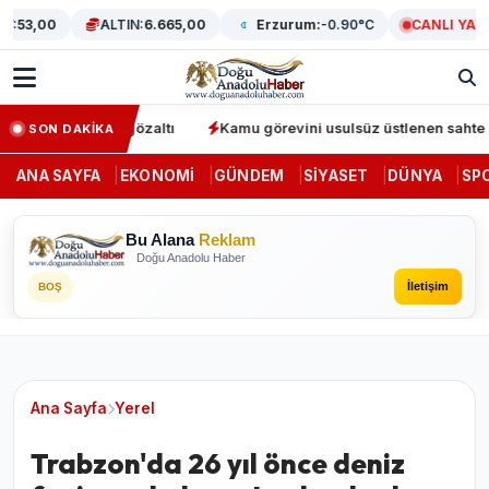
53,00
ALTIN:
6.665,00
Erzurum:
-0.90°C
CANLI YAYIN
rasyonunda 64 gözaltı
Kamu görevini usulsüz üstlenen sahte denet
SON DAKİKA
ANA SAYFA
EKONOMI
GÜNDEM
SIYASET
DÜNYA
SP
Bu Alana
Reklam
Doğu Anadolu Haber
İletişim
BOŞ
Ana Sayfa
Yerel
Trabzon'da 26 yıl önce deniz