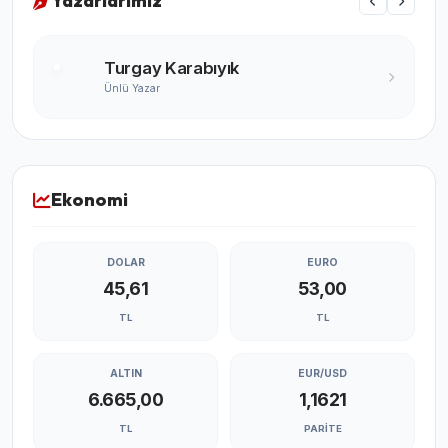
Yazarlarımız
Turgay Karabıyık
Ünlü Yazar
Ekonomi
DOLAR
EURO
45,61
53,00
TL
TL
ALTIN
EUR/USD
6.665,00
1,1621
TL
PARITE