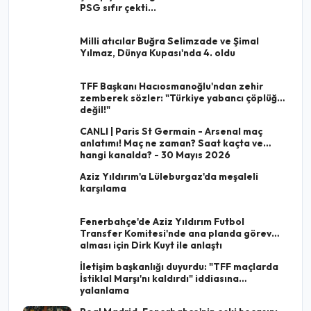
PSG sıfır çekti...
Milli atıcılar Buğra Selimzade ve Şimal
Yılmaz, Dünya Kupası'nda 4. oldu
TFF Başkanı Hacıosmanoğlu'ndan zehir
zemberek sözler: "Türkiye yabancı çöplüğü
değil!"
CANLI | Paris St Germain - Arsenal maç
anlatımı! Maç ne zaman? Saat kaçta ve
hangi kanalda? - 30 Mayıs 2026
Aziz Yıldırım'a Lüleburgaz'da meşaleli
karşılama
Fenerbahçe'de Aziz Yıldırım Futbol
Transfer Komitesi'nde ana planda görev
alması için Dirk Kuyt ile anlaştı
İletişim başkanlığı duyurdu: "TFF maçlarda
İstiklal Marşı'nı kaldırdı" iddiasına
yalanlama