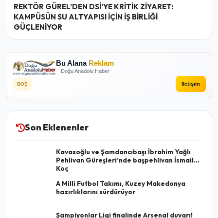
REKTÖR GÜREL’DEN DSİ’YE KRİTİK ZİYARET:
KAMPÜSÜN SU ALTYAPISI İÇİN İŞ BİRLİĞİ
GÜÇLENİYOR
Bu Alana
Reklam
Doğu Anadolu Haber
İletişim
BOŞ
Son Eklenenler
Kavasoğlu ve Şamdancıbaşı İbrahim Yağlı
Pehlivan Güreşleri’nde başpehlivan İsmail
Koç
A Milli Futbol Takımı, Kuzey Makedonya
hazırlıklarını sürdürüyor
Şampiyonlar Ligi finalinde Arsenal duvarı!