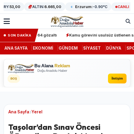
Y:
53,00
ALTIN:
6.665,00
Erzurum:
-0.90°C
CANLI YAYI
operasyonunda 64 gözaltı
Kamu görevini usulsüz üstlenen sahte d
SON DAKİKA
ANA SAYFA
EKONOMI
GÜNDEM
SIYASET
DÜNYA
SP
Bu Alana
Reklam
Doğu Anadolu Haber
İletişim
BOŞ
Ana Sayfa
Yerel
Taşolar’dan Sınav Öncesi