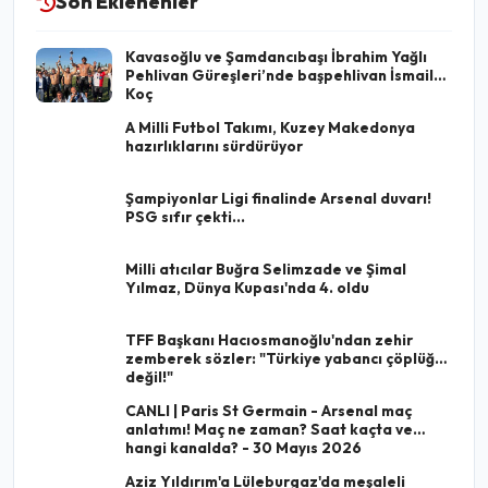
Son Eklenenler
Kavasoğlu ve Şamdancıbaşı İbrahim Yağlı
Pehlivan Güreşleri’nde başpehlivan İsmail
Koç
A Milli Futbol Takımı, Kuzey Makedonya
hazırlıklarını sürdürüyor
Şampiyonlar Ligi finalinde Arsenal duvarı!
PSG sıfır çekti...
Milli atıcılar Buğra Selimzade ve Şimal
Yılmaz, Dünya Kupası'nda 4. oldu
TFF Başkanı Hacıosmanoğlu'ndan zehir
zemberek sözler: "Türkiye yabancı çöplüğü
değil!"
CANLI | Paris St Germain - Arsenal maç
anlatımı! Maç ne zaman? Saat kaçta ve
hangi kanalda? - 30 Mayıs 2026
Aziz Yıldırım'a Lüleburgaz'da meşaleli