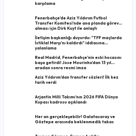
karşılama
Fenerbahçe'de Aziz Yıldırım Futbol
Transfer Komitesi'nde ana planda görev
alması için Dirk Kuyt ile anlaştı
İletişim başkanlığı duyurdu: "TFF maçlarda
İstiklal Marşı'nı kaldırdı" iddiasına
yalanlama
Real Madrid, Fenerbahçe'nin eski hocasını
başa getirdi! Jose Mourinho'dan 13 yıl
aradan sonra resmi imza
Aziz Yıldırım'dan transfer sözleri! İlk kez
tarih verdi
Arjantin Milli Takımı'nın 2026 FIFA Dünya
Kupası kadrosu açıklandı
Her an gerçekleşebilir! Galatasaray ve
Göztepe arasında beklenmedik takas