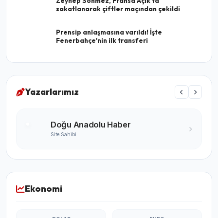
Zeynep Sönmez, Fransa Açık'ta
sakatlanarak çiftler maçından çekildi
Prensip anlaşmasına varıldı! İşte
Fenerbahçe'nin ilk transferi
Yazarlarımız
Turgay Karabıyık
Ünlü Yazar
Ekonomi