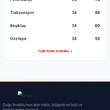
Trabzonspor
34
69
Beşiktaş
34
60
Göztepe
34
55
TÜM PUAN DURUMU
Doğu Anadolu'nun atan nabzı, bölgenin en hızlı ve
tarafsız haber kaynağı.