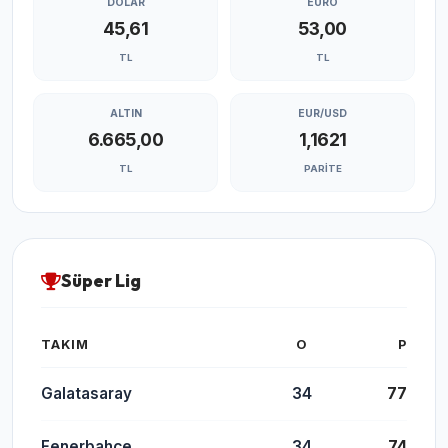
DOLAR
EURO
45,61
53,00
TL
TL
ALTIN
EUR/USD
6.665,00
1,1621
TL
PARITE
Süper Lig
TAKIM
O
P
Galatasaray
34
77
Fenerbahçe
34
74