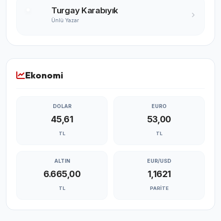
Turgay Karabıyık
Ünlü Yazar
Ekonomi
DOLAR
EURO
45,61
53,00
TL
TL
ALTIN
EUR/USD
6.665,00
1,1621
TL
PARITE