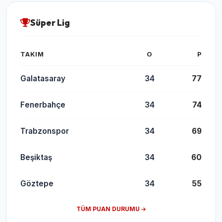
Süper Lig
TAKIM
O
P
Galatasaray
34
77
Fenerbahçe
34
74
Trabzonspor
34
69
Beşiktaş
34
60
Göztepe
34
55
TÜM PUAN DURUMU