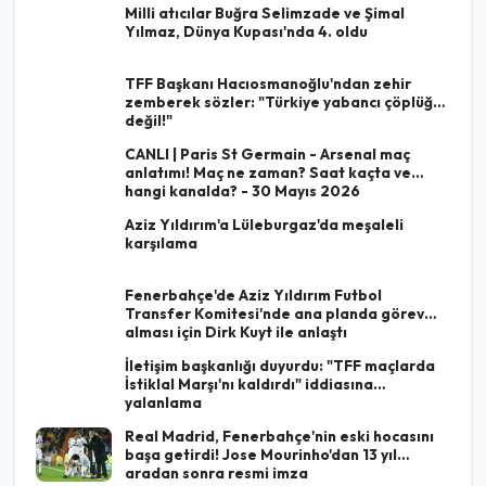
Milli atıcılar Buğra Selimzade ve Şimal
Yılmaz, Dünya Kupası'nda 4. oldu
TFF Başkanı Hacıosmanoğlu'ndan zehir
zemberek sözler: "Türkiye yabancı çöplüğü
değil!"
CANLI | Paris St Germain - Arsenal maç
anlatımı! Maç ne zaman? Saat kaçta ve
hangi kanalda? - 30 Mayıs 2026
Aziz Yıldırım'a Lüleburgaz'da meşaleli
karşılama
Fenerbahçe'de Aziz Yıldırım Futbol
Transfer Komitesi'nde ana planda görev
alması için Dirk Kuyt ile anlaştı
İletişim başkanlığı duyurdu: "TFF maçlarda
İstiklal Marşı'nı kaldırdı" iddiasına
yalanlama
Real Madrid, Fenerbahçe'nin eski hocasını
başa getirdi! Jose Mourinho'dan 13 yıl
aradan sonra resmi imza