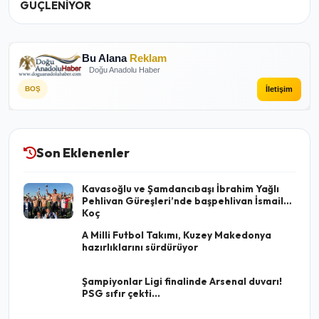
GÜÇLENİYOR
Bu Alana
Reklam
Doğu Anadolu Haber
İletişim
BOŞ
Son Eklenenler
Kavasoğlu ve Şamdancıbaşı İbrahim Yağlı
Pehlivan Güreşleri’nde başpehlivan İsmail
Koç
A Milli Futbol Takımı, Kuzey Makedonya
hazırlıklarını sürdürüyor
Şampiyonlar Ligi finalinde Arsenal duvarı!
PSG sıfır çekti...