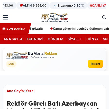
53,00
ALTIN:
6.665,00
Erzurum:
-0.90°C
CANLI YAYIN
perasyonunda 64 gözaltı
Kamu görevini usulsüz üstlenen sahte den
SON DAKİKA
ANA SAYFA
EKONOMI
GÜNDEM
SIYASET
DÜNYA
SP
Bu Alana
Reklam
Doğu Anadolu Haber
İletişim
BOŞ
Ana Sayfa
Yerel
Rektör Gürel: Batı Azerbaycan