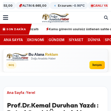
53,00
ALTIN:
6.665,00
Erzurum:
-0.90°C
CANLI YAYIN
asyonunda 64 gözaltı
Kamu görevini usulsüz üstlenen sahte denet
SON DAKİKA
ANA SAYFA
EKONOMI
GÜNDEM
SIYASET
DÜNYA
SP
Bu Alana
Reklam
Doğu Anadolu Haber
İletişim
BOŞ
Ana Sayfa
Yerel
Prof.Dr.Kemal Duruhan Yazdı :