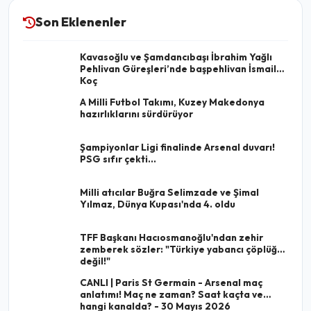
Son Eklenenler
Kavasoğlu ve Şamdancıbaşı İbrahim Yağlı
Pehlivan Güreşleri’nde başpehlivan İsmail
Koç
A Milli Futbol Takımı, Kuzey Makedonya
hazırlıklarını sürdürüyor
Şampiyonlar Ligi finalinde Arsenal duvarı!
PSG sıfır çekti...
Milli atıcılar Buğra Selimzade ve Şimal
Yılmaz, Dünya Kupası'nda 4. oldu
TFF Başkanı Hacıosmanoğlu'ndan zehir
zemberek sözler: "Türkiye yabancı çöplüğü
değil!"
CANLI | Paris St Germain - Arsenal maç
anlatımı! Maç ne zaman? Saat kaçta ve
hangi kanalda? - 30 Mayıs 2026