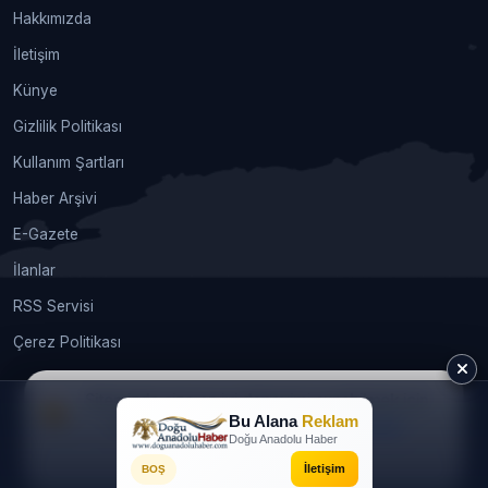
Hakkımızda
İletişim
Künye
Gizlilik Politikası
Kullanım Şartları
Haber Arşivi
E-Gazete
İlanlar
RSS Servisi
Çerez Politikası
Sitemizde size en iyi deneyimi sunabilmek için
Bu Alana
Reklam
çerezleri kullanıyoruz.
Daha fazla bilgi
© 2026
webtasarimhizmeti.com®
. Tüm hakları saklıdır.
Doğu Anadolu Haber
İzin alınmadan, kaynak gösterilerek dahi kullanılamaz. |
Gündem
Kabul Et
İletişim
BOŞ
Soft