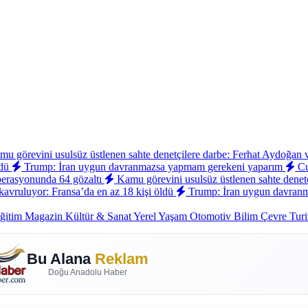
u görevini usulsüz üstlenen sahte denetçilere darbe: Ferhat Aydoğan 
ldü
Trump: İran uygun davranmazsa yapmam gerekeni yaparım
Cu
 operasyonunda 64 gözaltı
Kamu görevini usulsüz üstlenen sahte denetç
avruluyor: Fransa’da en az 18 kişi öldü
Trump: İran uygun davran
ğitim
Magazin
Kültür & Sanat
Yerel
Yaşam
Otomotiv
Bilim
Çevre
Tur
Bu Alana
Reklam
Doğu Anadolu Haber