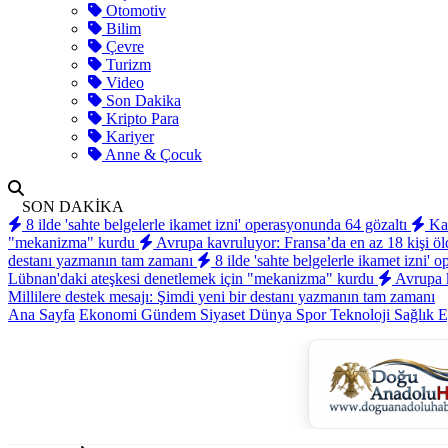
Otomotiv
Bilim
Çevre
Turizm
Video
Son Dakika
Kripto Para
Kariyer
Anne & Çocuk
SON DAKİKA
8 ilde 'sahte belgelerle ikamet izni' operasyonunda 64 gözaltı
Kam
"mekanizma" kurdu
Avrupa kavruluyor: Fransa’da en az 18 kişi ö
destanı yazmanın tam zamanı
8 ilde 'sahte belgelerle ikamet izni'
Lübnan'daki ateşkesi denetlemek için "mekanizma" kurdu
Avrupa k
Millilere destek mesajı: Şimdi yeni bir destanı yazmanın tam zamanı
Ana Sayfa
Ekonomi
Gündem
Siyaset
Dünya
Spor
Teknoloji
Sağlık
E