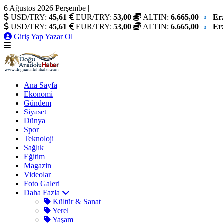
6 Ağustos 2026 Perşembe
|
USD/TRY:
45,61
EUR/TRY:
53,00
ALTIN:
6.665,00
Er
USD/TRY:
45,61
EUR/TRY:
53,00
ALTIN:
6.665,00
Er
Giriş Yap
Yazar Ol
Ana Sayfa
Ekonomi
Gündem
Siyaset
Dünya
Spor
Teknoloji
Sağlık
Eğitim
Magazin
Videolar
Foto Galeri
Daha Fazla
Kültür & Sanat
Yerel
Yaşam