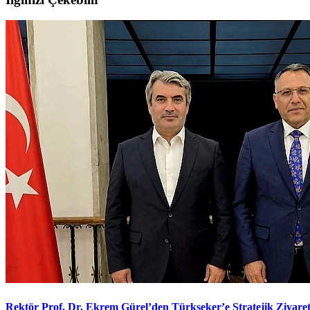
Rektör Prof. Dr. Ekrem Gürel’den Türkşeker’e Stratejik Ziyare