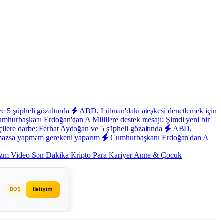
ve 5 şüpheli gözaltında
ABD, Lübnan'daki ateşkesi denetlemek için
mhurbaşkanı Erdoğan'dan A Millilere destek mesajı: Şimdi yeni bir
ilere darbe: Ferhat Aydoğan ve 5 şüpheli gözaltında
ABD,
mazsa yapmam gerekeni yaparım
Cumhurbaşkanı Erdoğan'dan A
izm
Video
Son Dakika
Kripto Para
Kariyer
Anne & Çocuk
İletişim
BOŞ