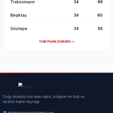
Trabzonspor
34
69
Beşiktaş
34
60
Göztepe
34
55
TÜM PUAN DURUMU
Doğu Anadolu'nun atan nabzı, bölgenin en hızlı ve
tarafsız haber kaynağı.
info@doguanadoluhaber.com