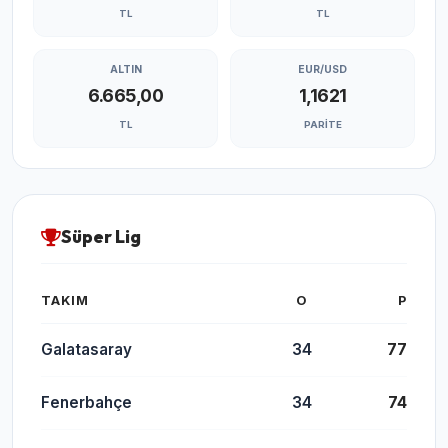
TL
TL
ALTIN
EUR/USD
6.665,00
1,1621
TL
PARITE
Süper Lig
TAKIM
O
P
Galatasaray
34
77
Fenerbahçe
34
74