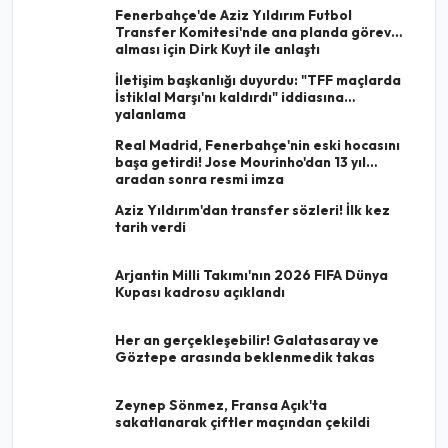
Fenerbahçe'de Aziz Yıldırım Futbol
Transfer Komitesi'nde ana planda görev
alması için Dirk Kuyt ile anlaştı
İletişim başkanlığı duyurdu: "TFF maçlarda
İstiklal Marşı'nı kaldırdı" iddiasına
yalanlama
Real Madrid, Fenerbahçe'nin eski hocasını
başa getirdi! Jose Mourinho'dan 13 yıl
aradan sonra resmi imza
Aziz Yıldırım'dan transfer sözleri! İlk kez
tarih verdi
Arjantin Milli Takımı'nın 2026 FIFA Dünya
Kupası kadrosu açıklandı
Her an gerçekleşebilir! Galatasaray ve
Göztepe arasında beklenmedik takas
Zeynep Sönmez, Fransa Açık'ta
sakatlanarak çiftler maçından çekildi