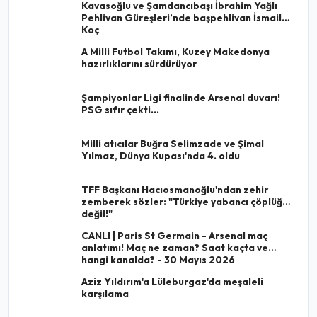
Kavasoğlu ve Şamdancıbaşı İbrahim Yağlı
Pehlivan Güreşleri’nde başpehlivan İsmail
Koç
A Milli Futbol Takımı, Kuzey Makedonya
hazırlıklarını sürdürüyor
Şampiyonlar Ligi finalinde Arsenal duvarı!
PSG sıfır çekti...
Milli atıcılar Buğra Selimzade ve Şimal
Yılmaz, Dünya Kupası'nda 4. oldu
TFF Başkanı Hacıosmanoğlu'ndan zehir
zemberek sözler: "Türkiye yabancı çöplüğü
değil!"
CANLI | Paris St Germain - Arsenal maç
anlatımı! Maç ne zaman? Saat kaçta ve
hangi kanalda? - 30 Mayıs 2026
Aziz Yıldırım'a Lüleburgaz'da meşaleli
karşılama