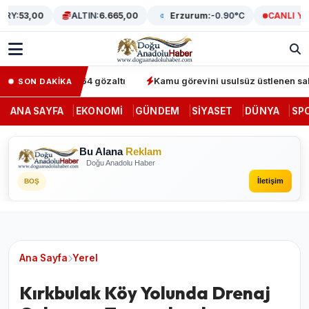
Y:
53,00
ALTIN:
6.665,00
Erzurum:
-0.90°C
CANLI YAYI
operasyonunda 64 gözaltı
Kamu görevini usulsüz üstlenen sahte d
SON DAKİKA
ANA SAYFA
EKONOMI
GÜNDEM
SIYASET
DÜNYA
SP
Bu Alana
Reklam
Doğu Anadolu Haber
İletişim
BOŞ
Ana Sayfa
Yerel
Kırkbulak Köy Yolunda Drenaj