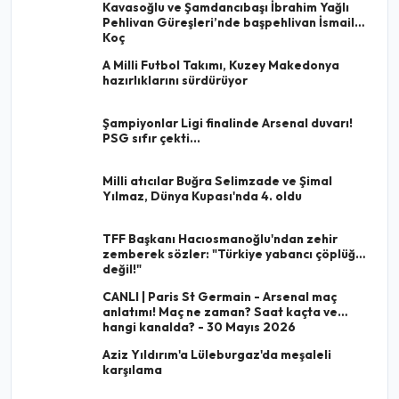
Kavasoğlu ve Şamdancıbaşı İbrahim Yağlı
Pehlivan Güreşleri’nde başpehlivan İsmail
Koç
A Milli Futbol Takımı, Kuzey Makedonya
hazırlıklarını sürdürüyor
Şampiyonlar Ligi finalinde Arsenal duvarı!
PSG sıfır çekti...
Milli atıcılar Buğra Selimzade ve Şimal
Yılmaz, Dünya Kupası'nda 4. oldu
TFF Başkanı Hacıosmanoğlu'ndan zehir
zemberek sözler: "Türkiye yabancı çöplüğü
değil!"
CANLI | Paris St Germain - Arsenal maç
anlatımı! Maç ne zaman? Saat kaçta ve
hangi kanalda? - 30 Mayıs 2026
Aziz Yıldırım'a Lüleburgaz'da meşaleli
karşılama