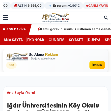
,00
ALTIN:
6.665,00
Erzurum:
-0.90°C
CANLI YAYIN
unda 64 gözaltı
Kamu görevini usulsüz üstlenen sahte denetçiler
SON DAKİKA
ANA SAYFA
EKONOMI
GÜNDEM
SIYASET
DÜNYA
SP
Bu Alana
Reklam
Doğu Anadolu Haber
İletişim
BOŞ
Ana Sayfa
Yerel
Iğdır Üniversitesinin Köy Okulu