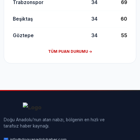
Trabzonspor
34
69
Beşiktaş
34
60
Göztepe
34
55
TÜM PUAN DURUMU
Doğu Anadolu'nun atan nabzı, bölgenin en hızlı ve
tarafsız haber kaynağı.
info@doguanadoluhaber.com