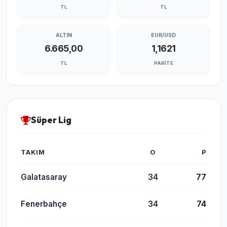
TL
TL
ALTIN
EUR/USD
6.665,00
1,1621
TL
PARITE
Süper Lig
TAKIM
O
P
Galatasaray
34
77
Fenerbahçe
34
74