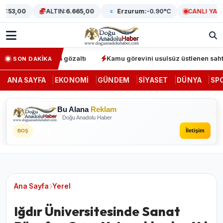
53,00
ALTIN:
6.665,00
Erzurum:
-0.90°C
CANLI YAYIN
erasyonunda 64 gözaltı
Kamu görevini usulsüz üstlenen sahte den
SON DAKİKA
ANA SAYFA
EKONOMI
GÜNDEM
SIYASET
DÜNYA
SP
Bu Alana
Reklam
Doğu Anadolu Haber
İletişim
BOŞ
Ana Sayfa
Yerel
Iğdır Üniversitesinde Sanat