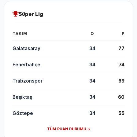
Süper Lig
TAKIM
O
P
Galatasaray
34
77
Fenerbahçe
34
74
Trabzonspor
34
69
Beşiktaş
34
60
Göztepe
34
55
TÜM PUAN DURUMU