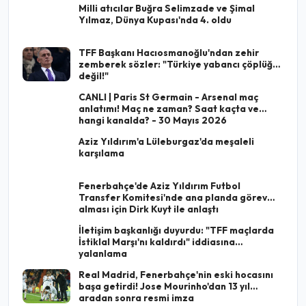
Milli atıcılar Buğra Selimzade ve Şimal
Yılmaz, Dünya Kupası'nda 4. oldu
TFF Başkanı Hacıosmanoğlu'ndan zehir
zemberek sözler: "Türkiye yabancı çöplüğü
değil!"
CANLI | Paris St Germain - Arsenal maç
anlatımı! Maç ne zaman? Saat kaçta ve
hangi kanalda? - 30 Mayıs 2026
Aziz Yıldırım'a Lüleburgaz'da meşaleli
karşılama
Fenerbahçe'de Aziz Yıldırım Futbol
Transfer Komitesi'nde ana planda görev
alması için Dirk Kuyt ile anlaştı
İletişim başkanlığı duyurdu: "TFF maçlarda
İstiklal Marşı'nı kaldırdı" iddiasına
yalanlama
Real Madrid, Fenerbahçe'nin eski hocasını
başa getirdi! Jose Mourinho'dan 13 yıl
aradan sonra resmi imza