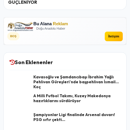
GÜÇLENİYOR
Bu Alana
Reklam
Doğu Anadolu Haber
İletişim
BOŞ
Son Eklenenler
Kavasoğlu ve Şamdancıbaşı İbrahim Yağlı
Pehlivan Güreşleri’nde başpehlivan İsmail
Koç
A Milli Futbol Takımı, Kuzey Makedonya
hazırlıklarını sürdürüyor
Şampiyonlar Ligi finalinde Arsenal duvarı!
PSG sıfır çekti...