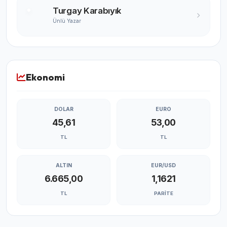
Turgay Karabıyık
Ünlü Yazar
Ekonomi
DOLAR
EURO
45,61
53,00
TL
TL
ALTIN
EUR/USD
6.665,00
1,1621
TL
PARITE