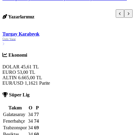
Yazarlarımız
Turgay Karabıyık
Ünlü Yazar
S
Ekonomi
DOLAR
45,61
TL
EURO
53,00
TL
ALTIN
6.665,00
TL
EUR/USD
1,1621
Parite
Süper Lig
Takım
O
P
Galatasaray
34
77
Fenerbahçe
34
74
Trabzonspor
34
69
Beşiktaş
34
60