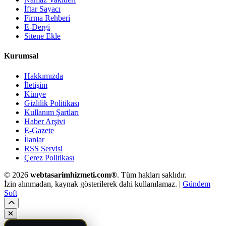
İftar Sayacı
Firma Rehberi
E-Dergi
Sitene Ekle
Kurumsal
Hakkımızda
İletişim
Künye
Gizlilik Politikası
Kullanım Şartları
Haber Arşivi
E-Gazete
İlanlar
RSS Servisi
Çerez Politikası
© 2026
webtasarimhizmeti.com®
. Tüm hakları saklıdır.
İzin alınmadan, kaynak gösterilerek dahi kullanılamaz. |
Gündem
Soft