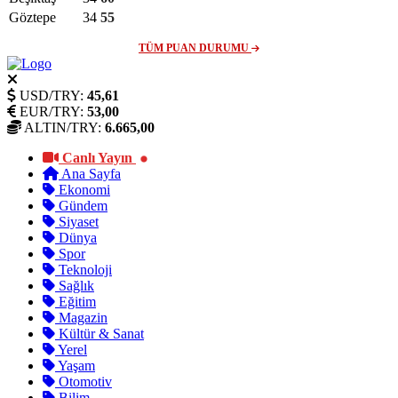
Göztepe
34
55
TÜM PUAN DURUMU
USD/TRY:
45,61
EUR/TRY:
53,00
ALTIN/TRY:
6.665,00
Canlı Yayın
Ana Sayfa
Ekonomi
Gündem
Siyaset
Dünya
Spor
Teknoloji
Sağlık
Eğitim
Magazin
Kültür & Sanat
Yerel
Yaşam
Otomotiv
Bilim