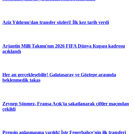
Aziz Yıldırım'dan transfer sözleri! İlk kez tarih verdi
Arjantin Milli Takımı'nın 2026 FIFA Dünya Kupası kadrosu
açıklandı
Her an gerçekleşebilir! Galatasaray ve Göztepe arasında
beklenmedik takas
Zeynep Sönmez, Fransa Açık'ta sakatlanarak çiftler maçından
çekildi
Prensip anlaşmasına varıldı! İşte Fenerbahçe'nin ilk transferi