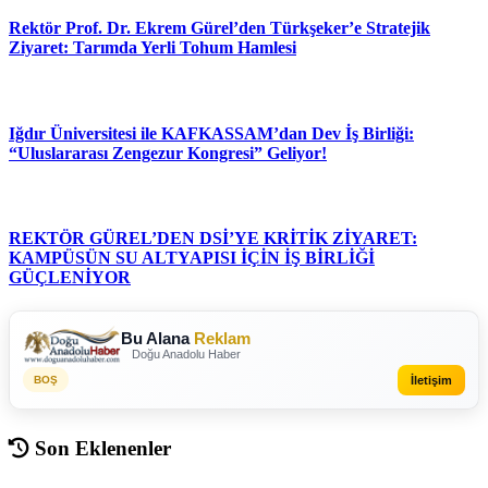
Rektör Prof. Dr. Ekrem Gürel’den Türkşeker’e Stratejik
Ziyaret: Tarımda Yerli Tohum Hamlesi
Iğdır Üniversitesi ile KAFKASSAM’dan Dev İş Birliği:
“Uluslararası Zengezur Kongresi” Geliyor!
REKTÖR GÜREL’DEN DSİ’YE KRİTİK ZİYARET:
KAMPÜSÜN SU ALTYAPISI İÇİN İŞ BİRLİĞİ
GÜÇLENİYOR
Bu Alana
Reklam
Doğu Anadolu Haber
İletişim
BOŞ
Son Eklenenler