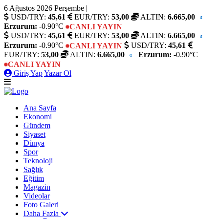
6 Ağustos 2026 Perşembe
|
USD/TRY:
45,61
EUR/TRY:
53,00
ALTIN:
6.665,00
Erzurum:
-0.90°C
CANLI YAYIN
USD/TRY:
45,61
EUR/TRY:
53,00
ALTIN:
6.665,00
Erzurum:
-0.90°C
USD/TRY:
45,61
CANLI YAYIN
EUR/TRY:
53,00
ALTIN:
6.665,00
Erzurum:
-0.90°C
CANLI YAYIN
Giriş Yap
Yazar Ol
Ana Sayfa
Ekonomi
Gündem
Siyaset
Dünya
Spor
Teknoloji
Sağlık
Eğitim
Magazin
Videolar
Foto Galeri
Daha Fazla