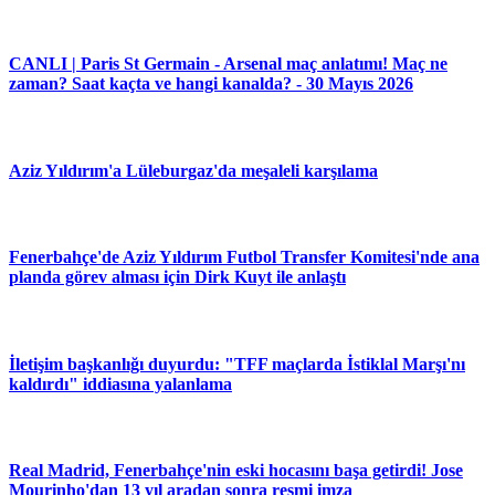
CANLI | Paris St Germain - Arsenal maç anlatımı! Maç ne
zaman? Saat kaçta ve hangi kanalda? - 30 Mayıs 2026
Aziz Yıldırım'a Lüleburgaz'da meşaleli karşılama
Fenerbahçe'de Aziz Yıldırım Futbol Transfer Komitesi'nde ana
planda görev alması için Dirk Kuyt ile anlaştı
İletişim başkanlığı duyurdu: "TFF maçlarda İstiklal Marşı'nı
kaldırdı" iddiasına yalanlama
Real Madrid, Fenerbahçe'nin eski hocasını başa getirdi! Jose
Mourinho'dan 13 yıl aradan sonra resmi imza