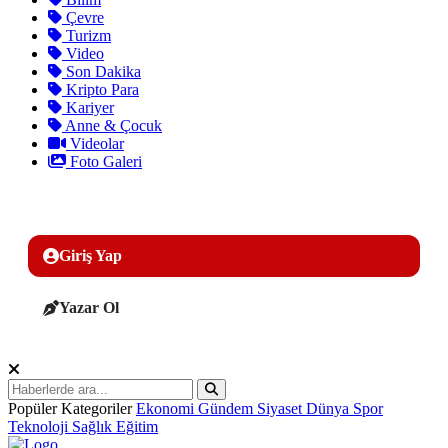
Çevre
Turizm
Video
Son Dakika
Kripto Para
Kariyer
Anne & Çocuk
Videolar
Foto Galeri
Giriş Yap
Yazar Ol
Popüler Kategoriler
Ekonomi
Gündem
Siyaset
Dünya
Spor
Teknoloji
Sağlık
Eğitim