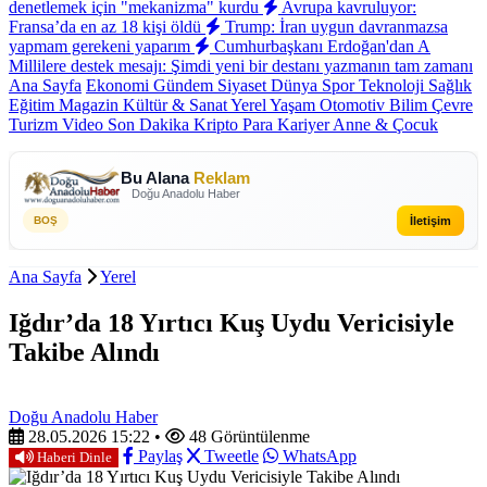
denetlemek için "mekanizma" kurdu
Avrupa kavruluyor:
Fransa’da en az 18 kişi öldü
Trump: İran uygun davranmazsa
yapmam gerekeni yaparım
Cumhurbaşkanı Erdoğan'dan A
Millilere destek mesajı: Şimdi yeni bir destanı yazmanın tam zamanı
Ana Sayfa
Ekonomi
Gündem
Siyaset
Dünya
Spor
Teknoloji
Sağlık
Eğitim
Magazin
Kültür & Sanat
Yerel
Yaşam
Otomotiv
Bilim
Çevre
Turizm
Video
Son Dakika
Kripto Para
Kariyer
Anne & Çocuk
Bu Alana
Reklam
Doğu Anadolu Haber
İletişim
BOŞ
Ana Sayfa
Yerel
Iğdır’da 18 Yırtıcı Kuş Uydu Vericisiyle
Takibe Alındı
Doğu Anadolu Haber
28.05.2026 15:22
•
48 Görüntülenme
Paylaş
Tweetle
WhatsApp
Haberi Dinle