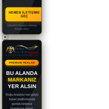
HEMEN İLETIŞIME
GEÇ
160x600 Premium Sidebar
Reklam Alanı
PREMIUM REKLAM
BU ALANDA
MARKANIZ
YER ALSIN
Doğu Anadolu’nun güçlü
haber platformunda
günlük binlerce
ziyaretçiye ulaşın.