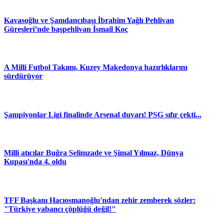
Kavasoğlu ve Şamdancıbaşı İbrahim Yağlı Pehlivan
Güreşleri’nde başpehlivan İsmail Koç
A Milli Futbol Takımı, Kuzey Makedonya hazırlıklarını
sürdürüyor
Şampiyonlar Ligi finalinde Arsenal duvarı! PSG sıfır çekti...
Milli atıcılar Buğra Selimzade ve Şimal Yılmaz, Dünya
Kupası'nda 4. oldu
TFF Başkanı Hacıosmanoğlu'ndan zehir zemberek sözler:
"Türkiye yabancı çöplüğü değil!"