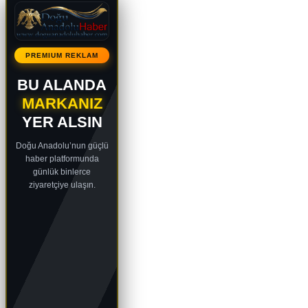
PREMIUM REKLAM
BU ALANDA
MARKANIZ
YER ALSIN
Doğu Anadolu’nun güçlü
haber platformunda
günlük binlerce
ziyaretçiye ulaşın.