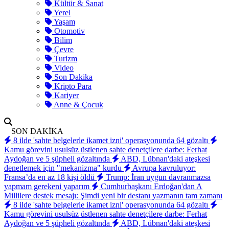
Kültür & Sanat
Yerel
Yaşam
Otomotiv
Bilim
Çevre
Turizm
Video
Son Dakika
Kripto Para
Kariyer
Anne & Çocuk
SON DAKİKA
8 ilde 'sahte belgelerle ikamet izni' operasyonunda 64 gözaltı
Kamu görevini usulsüz üstlenen sahte denetçilere darbe: Ferhat
Aydoğan ve 5 şüpheli gözaltında
ABD, Lübnan'daki ateşkesi
denetlemek için "mekanizma" kurdu
Avrupa kavruluyor:
Fransa’da en az 18 kişi öldü
Trump: İran uygun davranmazsa
yapmam gerekeni yaparım
Cumhurbaşkanı Erdoğan'dan A
Millilere destek mesajı: Şimdi yeni bir destanı yazmanın tam zamanı
8 ilde 'sahte belgelerle ikamet izni' operasyonunda 64 gözaltı
Kamu görevini usulsüz üstlenen sahte denetçilere darbe: Ferhat
Aydoğan ve 5 şüpheli gözaltında
ABD, Lübnan'daki ateşkesi