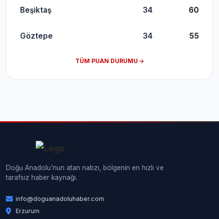
Beşiktaş
34
60
Göztepe
34
55
TÜM PUAN DURUMU
Doğu Anadolu'nun atan nabzı, bölgenin en hızlı ve
tarafsız haber kaynağı.
info@doguanadoluhaber.com
Erzurum