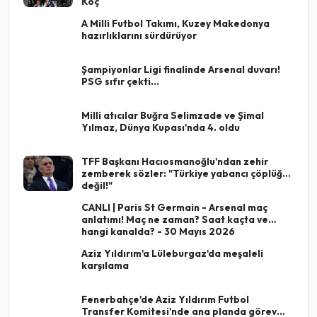
Koç
A Milli Futbol Takımı, Kuzey Makedonya
hazırlıklarını sürdürüyor
Şampiyonlar Ligi finalinde Arsenal duvarı!
PSG sıfır çekti...
Milli atıcılar Buğra Selimzade ve Şimal
Yılmaz, Dünya Kupası'nda 4. oldu
TFF Başkanı Hacıosmanoğlu'ndan zehir
zemberek sözler: "Türkiye yabancı çöplüğü
değil!"
CANLI | Paris St Germain - Arsenal maç
anlatımı! Maç ne zaman? Saat kaçta ve
hangi kanalda? - 30 Mayıs 2026
Aziz Yıldırım'a Lüleburgaz'da meşaleli
karşılama
Fenerbahçe'de Aziz Yıldırım Futbol
Transfer Komitesi'nde ana planda görev