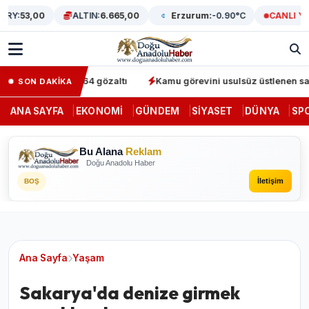
RY:
53,00
ALTIN:
6.665,00
Erzurum:
-0.90°C
CANLI YAY
 operasyonunda 64 gözaltı
Kamu görevini usulsüz üstlenen sahte 
SON DAKİKA
ANA SAYFA
EKONOMI
GÜNDEM
SIYASET
DÜNYA
SP
Bu Alana
Reklam
Doğu Anadolu Haber
İletişim
BOŞ
Ana Sayfa
Yaşam
Sakarya'da denize girmek