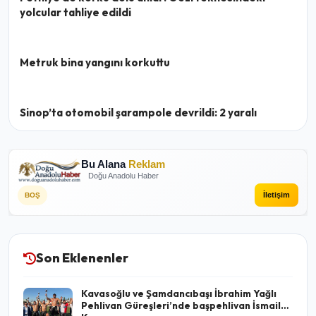
yolcular tahliye edildi
Metruk bina yangını korkuttu
Sinop’ta otomobil şarampole devrildi: 2 yaralı
Bu Alana
Reklam
Doğu Anadolu Haber
İletişim
BOŞ
Son Eklenenler
Kavasoğlu ve Şamdancıbaşı İbrahim Yağlı
Pehlivan Güreşleri’nde başpehlivan İsmail