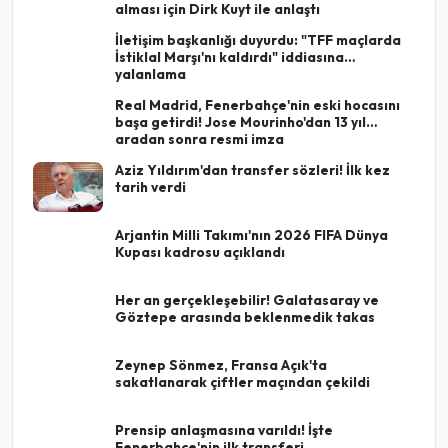
alması için Dirk Kuyt ile anlaştı
İletişim başkanlığı duyurdu: "TFF maçlarda
İstiklal Marşı'nı kaldırdı" iddiasına
yalanlama
Real Madrid, Fenerbahçe'nin eski hocasını
başa getirdi! Jose Mourinho'dan 13 yıl
aradan sonra resmi imza
Aziz Yıldırım'dan transfer sözleri! İlk kez
tarih verdi
Arjantin Milli Takımı'nın 2026 FIFA Dünya
Kupası kadrosu açıklandı
Her an gerçekleşebilir! Galatasaray ve
Göztepe arasında beklenmedik takas
Zeynep Sönmez, Fransa Açık'ta
sakatlanarak çiftler maçından çekildi
Prensip anlaşmasına varıldı! İşte
Fenerbahçe'nin ilk transferi