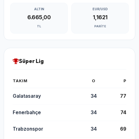
ALTIN
EUR/USD
6.665,00
1,1621
TL
PARITE
Süper Lig
TAKIM
O
P
Galatasaray
34
77
Fenerbahçe
34
74
Trabzonspor
34
69