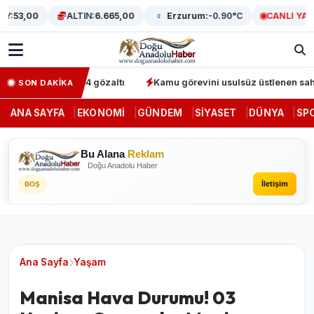
:
53,00
ALTIN:
6.665,00
Erzurum:
-0.90°C
CANLI YAYIN
operasyonunda 64 gözaltı
Kamu görevini usulsüz üstlenen sahte d
SON DAKİKA
ANA SAYFA
EKONOMI
GÜNDEM
SIYASET
DÜNYA
SP
Bu Alana
Reklam
Doğu Anadolu Haber
İletişim
BOŞ
Ana Sayfa
Yaşam
Manisa Hava Durumu! 03