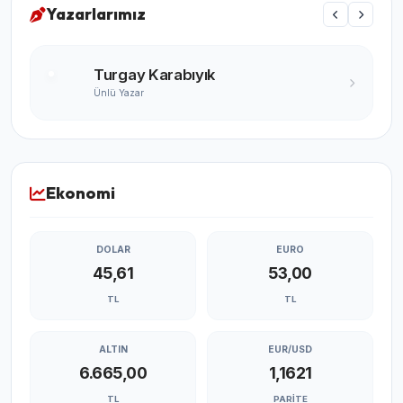
Yazarlarımız
Turgay Karabıyık
Ünlü Yazar
Ekonomi
DOLAR
EURO
45,61
53,00
TL
TL
ALTIN
EUR/USD
6.665,00
1,1621
TL
PARITE