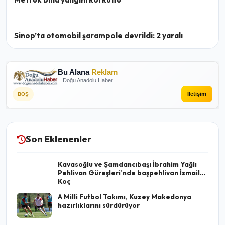
Sinop’ta otomobil şarampole devrildi: 2 yaralı
Bu Alana
Reklam
Doğu Anadolu Haber
İletişim
BOŞ
Son Eklenenler
Kavasoğlu ve Şamdancıbaşı İbrahim Yağlı
Pehlivan Güreşleri’nde başpehlivan İsmail
Koç
A Milli Futbol Takımı, Kuzey Makedonya
hazırlıklarını sürdürüyor