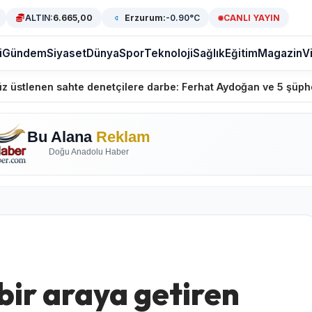
ALTIN:
6.665,00
Erzurum:
-0.90°C
CANLI YAYIN
i
Gündem
Siyaset
Dünya
Spor
Teknoloji
Sağlık
Eğitim
Magazin
V
 sahte denetçilere darbe: Ferhat Aydoğan ve 5 şüpheli gözalt
Bu Alana
Reklam
Doğu Anadolu Haber
bir araya getiren