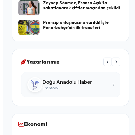
Zeynep Sönmez, Fransa Açık'ta
sakatlanarak çiftler maçından çekildi
Prensip anlaşmasına varıldı! İşte
Fenerbahçe'nin ilk transferi
Yazarlarımız
Turgay Karabıyık
Ünlü Yazar
Ekonomi