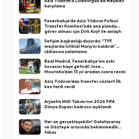
Aziz Yıldırım'a Lüleburgaz'da meşaleli
karşılama
Fenerbahçe'de Aziz Yıldırım Futbol
Transfer Komitesi'nde ana planda
görev alması için Dirk Kuyt ile anlaştı
İletişim başkanlığı duyurdu: "TFF
maçlarda İstiklal Marşı'nı kaldırdı"
iddiasına yalanlama
Real Madrid, Fenerbahçe'nin eski
hocasını başa getirdi! Jose
Mourinho'dan 13 yıl aradan sonra resmi
imza
Aziz Yıldırım'dan transfer sözleri! İlk
kez tarih verdi
Arjantin Milli Takımı'nın 2026 FIFA
Dünya Kupası kadrosu açıklandı
Her an gerçekleşebilir! Galatasaray
ve Göztepe arasında beklenmedik
takas