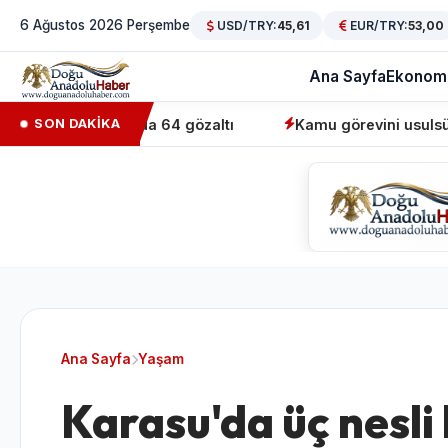
6 Ağustos 2026 Perşembe
USD/TRY:
45,61
EUR/TRY:
53,00
Ana Sayfa
Ekonom
perasyonunda 64 gözaltı
Kamu görevini usulsüz üstlenen
SON DAKİKA
Ana Sayfa
Yaşam
Karasu'da üç nesli 