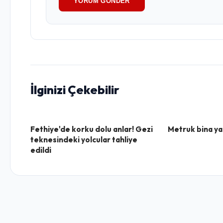
YORUM GÖNDER
İlginizi Çekebilir
Fethiye'de korku dolu anlar! Gezi
Metruk bina ya
teknesindeki yolcular tahliye
edildi