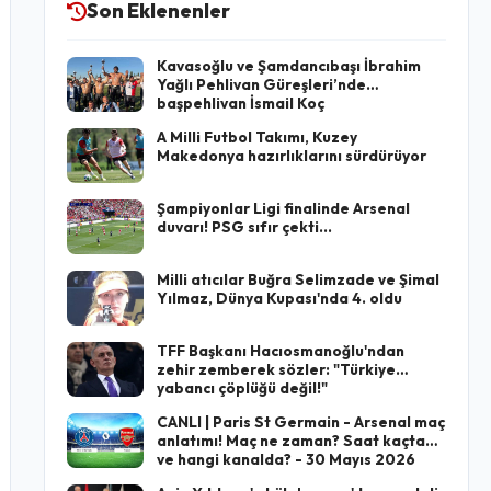
Son Eklenenler
Kavasoğlu ve Şamdancıbaşı İbrahim
Yağlı Pehlivan Güreşleri’nde
başpehlivan İsmail Koç
A Milli Futbol Takımı, Kuzey
Makedonya hazırlıklarını sürdürüyor
Şampiyonlar Ligi finalinde Arsenal
duvarı! PSG sıfır çekti...
Milli atıcılar Buğra Selimzade ve Şimal
Yılmaz, Dünya Kupası'nda 4. oldu
TFF Başkanı Hacıosmanoğlu'ndan
zehir zemberek sözler: "Türkiye
yabancı çöplüğü değil!"
CANLI | Paris St Germain - Arsenal maç
anlatımı! Maç ne zaman? Saat kaçta
ve hangi kanalda? - 30 Mayıs 2026