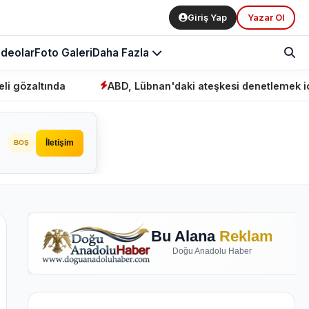
Giriş Yap
Yazar Ol
ideolar
Foto Galeri
Daha Fazla
ında
ABD, Lübnan'daki ateşkesi denetlemek için "mek
İletişim
BOŞ
Bu Alana
Reklam
Doğu Anadolu Haber