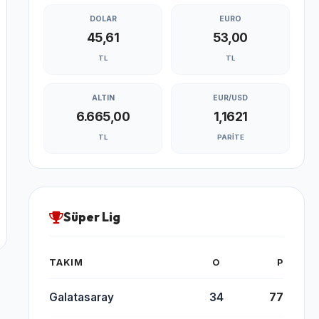
DOLAR
EURO
45,61
53,00
TL
TL
ALTIN
EUR/USD
6.665,00
1,1621
TL
PARITE
Süper Lig
TAKIM
O
P
Galatasaray
34
77