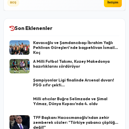
İletişim
BOŞ
Son Eklenenler
Kavasoğlu ve Şamdancıbaşı İbrahim Yağlı
Pehlivan Güreşleri’nde başpehlivan İsmail
Koç
A Milli Futbol Takımı, Kuzey Makedonya
hazırlıklarını sürdürüyor
Şampiyonlar Ligi finalinde Arsenal duvarı!
PSG sıfır çekti...
Milli atıcılar Buğra Selimzade ve Şimal
Yılmaz, Dünya Kupası'nda 4. oldu
TFF Başkanı Hacıosmanoğlu'ndan zehir
zemberek sözler: "Türkiye yabancı çöplüğü
değil!"