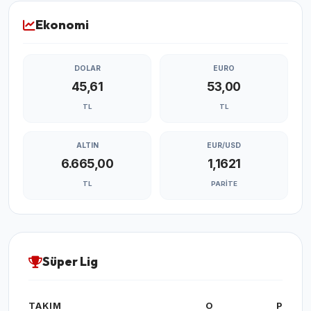
Ekonomi
DOLAR
EURO
45,61
53,00
TL
TL
ALTIN
EUR/USD
6.665,00
1,1621
TL
PARITE
Süper Lig
TAKIM
O
P