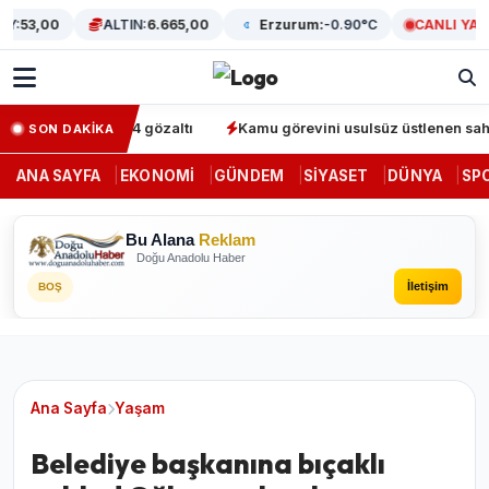
:
53,00
ALTIN:
6.665,00
Erzurum:
-0.90°C
CANLI YAYIN
operasyonunda 64 gözaltı
Kamu görevini usulsüz üstlenen sahte d
SON DAKİKA
ANA SAYFA
EKONOMI
GÜNDEM
SIYASET
DÜNYA
SP
Bu Alana
Reklam
Doğu Anadolu Haber
İletişim
BOŞ
Ana Sayfa
Yaşam
Belediye başkanına bıçaklı