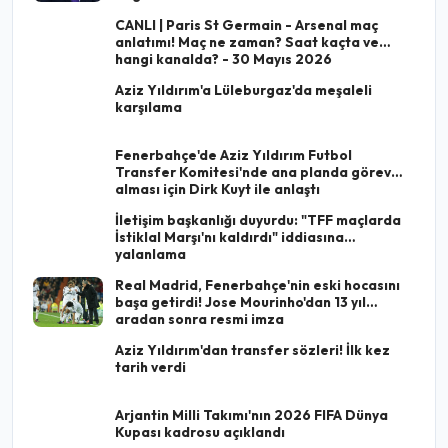
CANLI | Paris St Germain - Arsenal maç
anlatımı! Maç ne zaman? Saat kaçta ve
hangi kanalda? - 30 Mayıs 2026
Aziz Yıldırım'a Lüleburgaz'da meşaleli
karşılama
Fenerbahçe'de Aziz Yıldırım Futbol
Transfer Komitesi'nde ana planda görev
alması için Dirk Kuyt ile anlaştı
İletişim başkanlığı duyurdu: "TFF maçlarda
İstiklal Marşı'nı kaldırdı" iddiasına
yalanlama
Real Madrid, Fenerbahçe'nin eski hocasını
başa getirdi! Jose Mourinho'dan 13 yıl
aradan sonra resmi imza
Aziz Yıldırım'dan transfer sözleri! İlk kez
tarih verdi
Arjantin Milli Takımı'nın 2026 FIFA Dünya
Kupası kadrosu açıklandı