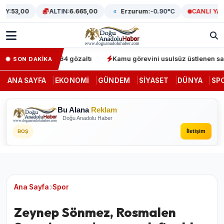
53,00
ALTIN:
6.665,00
Erzurum:
-0.90°C
CANLI YAYIN
rasyonunda 64 gözaltı
Kamu görevini usulsüz üstlenen sahte dene
SON DAKİKA
ANA SAYFA
EKONOMI
GÜNDEM
SIYASET
DÜNYA
SP
Bu Alana
Reklam
Doğu Anadolu Haber
İletişim
BOŞ
Ana Sayfa
Spor
Zeynep Sönmez, Rosmalen