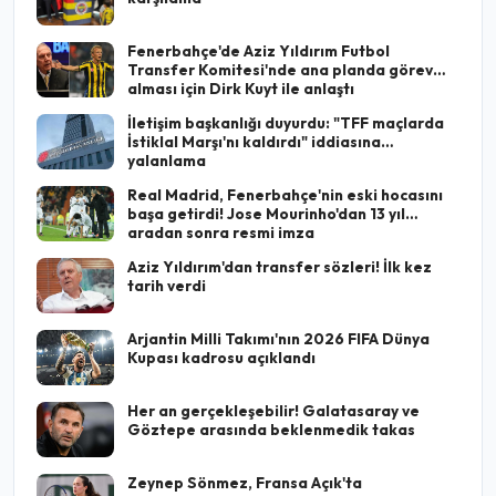
Fenerbahçe'de Aziz Yıldırım Futbol
Transfer Komitesi'nde ana planda görev
alması için Dirk Kuyt ile anlaştı
İletişim başkanlığı duyurdu: "TFF maçlarda
İstiklal Marşı'nı kaldırdı" iddiasına
yalanlama
Real Madrid, Fenerbahçe'nin eski hocasını
başa getirdi! Jose Mourinho'dan 13 yıl
aradan sonra resmi imza
Aziz Yıldırım'dan transfer sözleri! İlk kez
tarih verdi
Arjantin Milli Takımı'nın 2026 FIFA Dünya
Kupası kadrosu açıklandı
Her an gerçekleşebilir! Galatasaray ve
Göztepe arasında beklenmedik takas
Zeynep Sönmez, Fransa Açık'ta