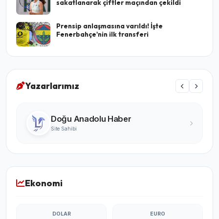
sakatlanarak çiftler maçından çekildi
Prensip anlaşmasına varıldı! İşte
Fenerbahçe'nin ilk transferi
Yazarlarımız
Turgay Karabıyık
Ünlü Yazar
Ekonomi
DOLAR
EURO