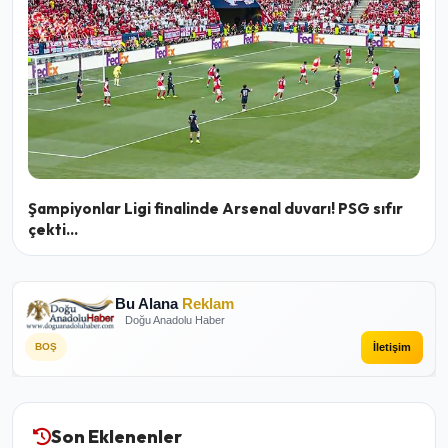
Şampiyonlar Ligi finalinde Arsenal duvarı! PSG sıfır
çekti...
Bu Alana
Reklam
Doğu Anadolu Haber
İletişim
BOŞ
Son Eklenenler