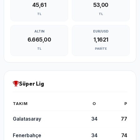
45,61
53,00
TL
TL
ALTIN
EUR/USD
6.665,00
1,1621
TL
PARITE
Süper Lig
TAKIM
O
P
Galatasaray
34
77
Fenerbahçe
34
74