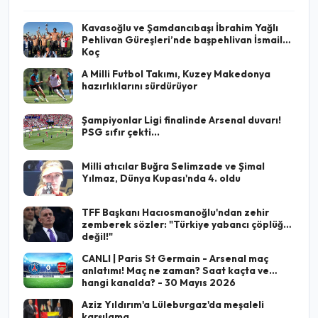
Kavasoğlu ve Şamdancıbaşı İbrahim Yağlı
Pehlivan Güreşleri’nde başpehlivan İsmail
Koç
A Milli Futbol Takımı, Kuzey Makedonya
hazırlıklarını sürdürüyor
Şampiyonlar Ligi finalinde Arsenal duvarı!
PSG sıfır çekti...
Milli atıcılar Buğra Selimzade ve Şimal
Yılmaz, Dünya Kupası'nda 4. oldu
TFF Başkanı Hacıosmanoğlu'ndan zehir
zemberek sözler: "Türkiye yabancı çöplüğü
değil!"
CANLI | Paris St Germain - Arsenal maç
anlatımı! Maç ne zaman? Saat kaçta ve
hangi kanalda? - 30 Mayıs 2026
Aziz Yıldırım'a Lüleburgaz'da meşaleli
karşılama