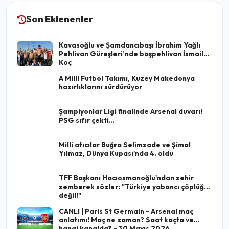
Son Eklenenler
Kavasoğlu ve Şamdancıbaşı İbrahim Yağlı
Pehlivan Güreşleri’nde başpehlivan İsmail
Koç
A Milli Futbol Takımı, Kuzey Makedonya
hazırlıklarını sürdürüyor
Şampiyonlar Ligi finalinde Arsenal duvarı!
PSG sıfır çekti...
Milli atıcılar Buğra Selimzade ve Şimal
Yılmaz, Dünya Kupası'nda 4. oldu
TFF Başkanı Hacıosmanoğlu'ndan zehir
zemberek sözler: "Türkiye yabancı çöplüğü
değil!"
CANLI | Paris St Germain - Arsenal maç
anlatımı! Maç ne zaman? Saat kaçta ve
hangi kanalda? - 30 Mayıs 2026