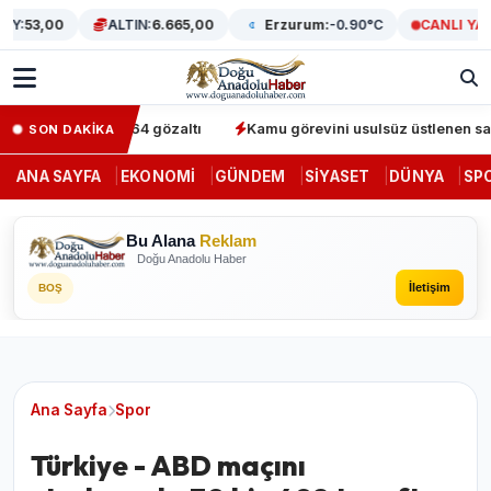
:
53,00
ALTIN:
6.665,00
Erzurum:
-0.90°C
CANLI YAYIN
operasyonunda 64 gözaltı
Kamu görevini usulsüz üstlenen sahte d
SON DAKİKA
ANA SAYFA
EKONOMI
GÜNDEM
SIYASET
DÜNYA
SP
Bu Alana
Reklam
Doğu Anadolu Haber
İletişim
BOŞ
Ana Sayfa
Spor
Türkiye - ABD maçını