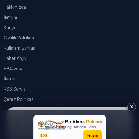
Hakkımızda
İletişim
Künye
Gizlilik Politikası
Kullanım Şartları
Haber Arşivi
E-Gazete
İlanlar
RSS Servisi
Çerez Politikası
Sitemizde size en iyi deneyimi sunabilmek için
Bu Alana
Reklam
çerezleri kullanıyoruz.
Daha fazla bilgi
© 2026
webtasarimhizmeti.com®
. Tüm hakları saklıdır.
Doğu Anadolu Haber
İzin alınmadan, kaynak gösterilerek dahi kullanılamaz. |
Gündem
Kabul Et
İletişim
BOŞ
Soft