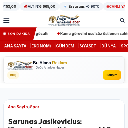
:
53,00
ALTIN:
6.665,00
Erzurum:
-0.90°C
CANLI YAYIN
erasyonunda 64 gözaltı
Kamu görevini usulsüz üstlenen sahte dene
SON DAKİKA
ANA SAYFA
EKONOMI
GÜNDEM
SIYASET
DÜNYA
SP
Bu Alana
Reklam
Doğu Anadolu Haber
İletişim
BOŞ
Ana Sayfa
Spor
Sarunas Jasikevicius: