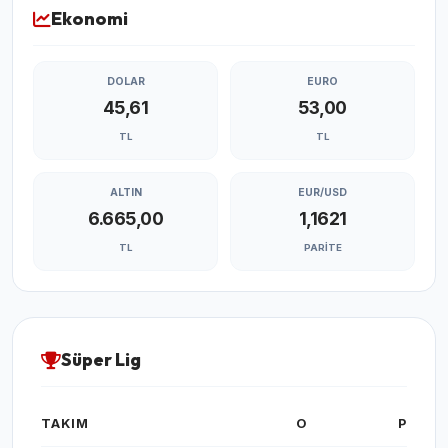
Ekonomi
DOLAR
EURO
45,61
53,00
TL
TL
ALTIN
EUR/USD
6.665,00
1,1621
TL
PARITE
Süper Lig
TAKIM
O
P