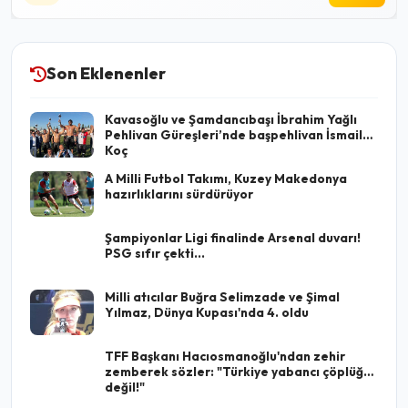
Son Eklenenler
Kavasoğlu ve Şamdancıbaşı İbrahim Yağlı
Pehlivan Güreşleri’nde başpehlivan İsmail
Koç
A Milli Futbol Takımı, Kuzey Makedonya
hazırlıklarını sürdürüyor
Şampiyonlar Ligi finalinde Arsenal duvarı!
PSG sıfır çekti...
Milli atıcılar Buğra Selimzade ve Şimal
Yılmaz, Dünya Kupası'nda 4. oldu
TFF Başkanı Hacıosmanoğlu'ndan zehir
zemberek sözler: "Türkiye yabancı çöplüğü
değil!"