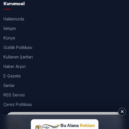
Kurumsal
Hakkımızda
İletişim
Künye
Gizlilik Politikası
Kullanım Şartları
Haber Arşivi
E-Gazete
İlanlar
RSS Servisi
Çerez Politikası
Sitemizde size en iyi deneyimi sunabilmek için
Bu Alana
Reklam
çerezleri kullanıyoruz.
Daha fazla bilgi
© 2026
webtasarimhizmeti.com®
. Tüm hakları saklıdır.