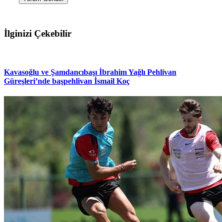
İlginizi Çekebilir
Kavasoğlu ve Şamdancıbaşı İbrahim Yağlı Pehlivan
Güreşleri’nde başpehlivan İsmail Koç