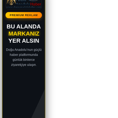
PREMIUM REKLAM
BU ALANDA
MARKANIZ
YER ALSIN
Doğu Anadolu’nun güçlü
haber platformunda
günlük binlerce
ziyaretçiye ulaşın.