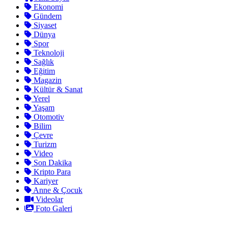
Ekonomi
Gündem
Siyaset
Dünya
Spor
Teknoloji
Sağlık
Eğitim
Magazin
Kültür & Sanat
Yerel
Yaşam
Otomotiv
Bilim
Çevre
Turizm
Video
Son Dakika
Kripto Para
Kariyer
Anne & Çocuk
Videolar
Foto Galeri