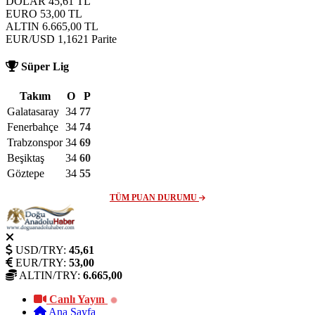
DOLAR
45,61
TL
EURO
53,00
TL
ALTIN
6.665,00
TL
EUR/USD
1,1621
Parite
Süper Lig
Takım
O
P
Galatasaray
34
77
Fenerbahçe
34
74
Trabzonspor
34
69
Beşiktaş
34
60
Göztepe
34
55
TÜM PUAN DURUMU
USD/TRY:
45,61
EUR/TRY:
53,00
ALTIN/TRY:
6.665,00
Canlı Yayın
Ana Sayfa