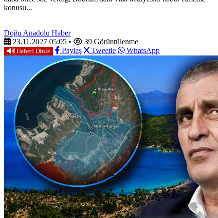
konusu...
Doğu Anadolu Haber
23.11.2027 05:05
•
39 Görüntülenme
Paylaş
Tweetle
WhatsApp
Haberi Dinle