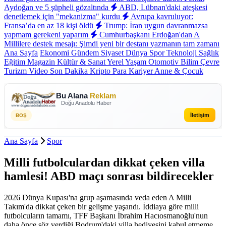
Aydoğan ve 5 şüpheli gözaltında
ABD, Lübnan'daki ateşkesi
denetlemek için "mekanizma" kurdu
Avrupa kavruluyor:
Fransa’da en az 18 kişi öldü
Trump: İran uygun davranmazsa
yapmam gerekeni yaparım
Cumhurbaşkanı Erdoğan'dan A
Millilere destek mesajı: Şimdi yeni bir destanı yazmanın tam zamanı
Ana Sayfa
Ekonomi
Gündem
Siyaset
Dünya
Spor
Teknoloji
Sağlık
Eğitim
Magazin
Kültür & Sanat
Yerel
Yaşam
Otomotiv
Bilim
Çevre
Turizm
Video
Son Dakika
Kripto Para
Kariyer
Anne & Çocuk
Bu Alana
Reklam
Doğu Anadolu Haber
İletişim
BOŞ
Ana Sayfa
Spor
Milli futbolculardan dikkat çeken villa
hamlesi! ABD maçı sonrası bildirecekler
2026 Dünya Kupası'na grup aşamasında veda eden A Milli
Takım'da dikkat çeken bir gelişme yaşandı. İddiaya göre milli
futbolcuların tamamı, TFF Başkanı İbrahim Hacıosmanoğlu'nun
daha önce söz verdiği Bodrum'daki villa hediyesini kabul etmeme