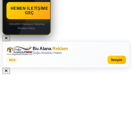
HEMEN İLETIŞIME
GEÇ
160x600 Premium Sidebar
Reklam Alanı
Bu Alana
Reklam
Doğu Anadolu Haber
İletişim
BOŞ
REKLAM VEREBİLİRSİNİZ