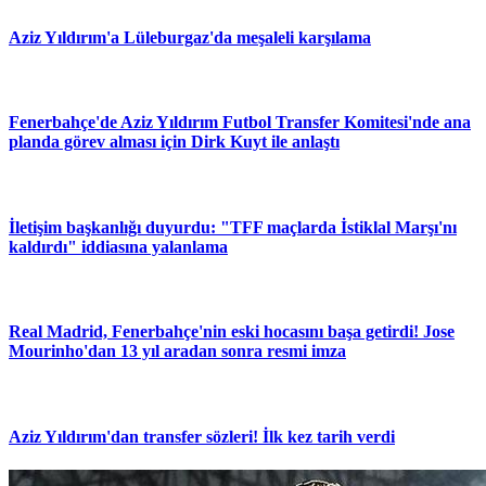
Aziz Yıldırım'a Lüleburgaz'da meşaleli karşılama
Fenerbahçe'de Aziz Yıldırım Futbol Transfer Komitesi'nde ana
planda görev alması için Dirk Kuyt ile anlaştı
İletişim başkanlığı duyurdu: "TFF maçlarda İstiklal Marşı'nı
kaldırdı" iddiasına yalanlama
Real Madrid, Fenerbahçe'nin eski hocasını başa getirdi! Jose
Mourinho'dan 13 yıl aradan sonra resmi imza
Aziz Yıldırım'dan transfer sözleri! İlk kez tarih verdi