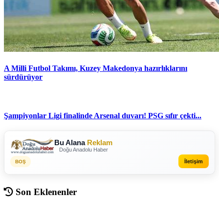
A Milli Futbol Takımı, Kuzey Makedonya hazırlıklarını
sürdürüyor
Şampiyonlar Ligi finalinde Arsenal duvarı! PSG sıfır çekti...
Bu Alana
Reklam
Doğu Anadolu Haber
İletişim
BOŞ
Son Eklenenler