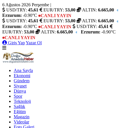
6 Ağustos 2026 Perşembe
|
USD/TRY:
45,61
EUR/TRY:
53,00
ALTIN:
6.665,00
Erzurum:
-0.90°C
CANLI YAYIN
USD/TRY:
45,61
EUR/TRY:
53,00
ALTIN:
6.665,00
Erzurum:
-0.90°C
USD/TRY:
45,61
CANLI YAYIN
EUR/TRY:
53,00
ALTIN:
6.665,00
Erzurum:
-0.90°C
CANLI YAYIN
Giriş Yap
Yazar Ol
Ana Sayfa
Ekonomi
Gündem
Siyaset
Dünya
Spor
Teknoloji
Sağlık
Eğitim
Magazin
Videolar
Foto Galeri