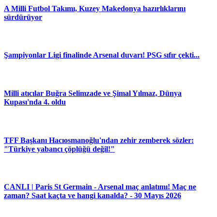
A Milli Futbol Takımı, Kuzey Makedonya hazırlıklarını
sürdürüyor
Şampiyonlar Ligi finalinde Arsenal duvarı! PSG sıfır çekti...
Milli atıcılar Buğra Selimzade ve Şimal Yılmaz, Dünya
Kupası'nda 4. oldu
TFF Başkanı Hacıosmanoğlu'ndan zehir zemberek sözler:
"Türkiye yabancı çöplüğü değil!"
CANLI | Paris St Germain - Arsenal maç anlatımı! Maç ne
zaman? Saat kaçta ve hangi kanalda? - 30 Mayıs 2026