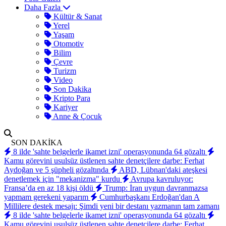
Daha Fazla
Kültür & Sanat
Yerel
Yaşam
Otomotiv
Bilim
Çevre
Turizm
Video
Son Dakika
Kripto Para
Kariyer
Anne & Çocuk
SON DAKİKA
8 ilde 'sahte belgelerle ikamet izni' operasyonunda 64 gözaltı
Kamu görevini usulsüz üstlenen sahte denetçilere darbe: Ferhat
Aydoğan ve 5 şüpheli gözaltında
ABD, Lübnan'daki ateşkesi
denetlemek için "mekanizma" kurdu
Avrupa kavruluyor:
Fransa’da en az 18 kişi öldü
Trump: İran uygun davranmazsa
yapmam gerekeni yaparım
Cumhurbaşkanı Erdoğan'dan A
Millilere destek mesajı: Şimdi yeni bir destanı yazmanın tam zamanı
8 ilde 'sahte belgelerle ikamet izni' operasyonunda 64 gözaltı
Kamu görevini usulsüz üstlenen sahte denetçilere darbe: Ferhat