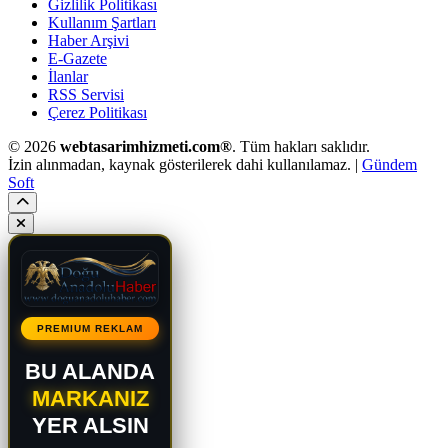
Gizlilik Politikası
Kullanım Şartları
Haber Arşivi
E-Gazete
İlanlar
RSS Servisi
Çerez Politikası
© 2026
webtasarimhizmeti.com®
. Tüm hakları saklıdır.
İzin alınmadan, kaynak gösterilerek dahi kullanılamaz. |
Gündem
Soft
PREMIUM REKLAM
BU ALANDA
MARKANIZ
YER ALSIN