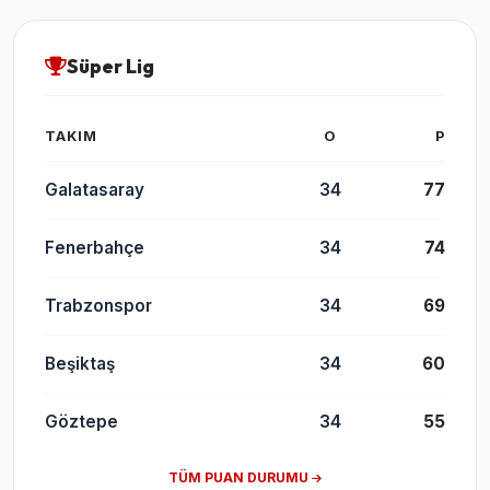
Süper Lig
TAKIM
O
P
Galatasaray
34
77
Fenerbahçe
34
74
Trabzonspor
34
69
Beşiktaş
34
60
Göztepe
34
55
TÜM PUAN DURUMU