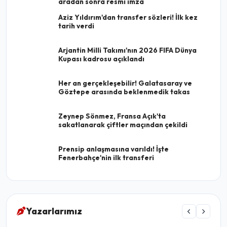
aradan sonra resmi imza
Aziz Yıldırım'dan transfer sözleri! İlk kez
tarih verdi
Arjantin Milli Takımı'nın 2026 FIFA Dünya
Kupası kadrosu açıklandı
Her an gerçekleşebilir! Galatasaray ve
Göztepe arasında beklenmedik takas
Zeynep Sönmez, Fransa Açık'ta
sakatlanarak çiftler maçından çekildi
Prensip anlaşmasına varıldı! İşte
Fenerbahçe'nin ilk transferi
Yazarlarımız