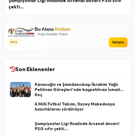
Şampiyonlar Ligi finalinde Arsenal duvarı! PSG sıfır
çekti...
Bu Alana
Reklam
Doğu Anadolu Haber
İletişim
BOŞ
Son Eklenenler
Kavasoğlu ve Şamdancıbaşı İbrahim Yağlı
Pehlivan Güreşleri’nde başpehlivan İsmail
Koç
A Milli Futbol Takımı, Kuzey Makedonya
hazırlıklarını sürdürüyor
Şampiyonlar Ligi finalinde Arsenal duvarı!
PSG sıfır çekti...