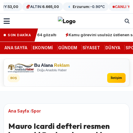
Y:
53,00
ALTIN:
6.665,00
Erzurum:
-0.90°C
CANLI YAYI
' operasyonunda 64 gözaltı
Kamu görevini usulsüz üstlenen sahte 
SON DAKİKA
ANA SAYFA
EKONOMI
GÜNDEM
SIYASET
DÜNYA
SP
Bu Alana
Reklam
Doğu Anadolu Haber
İletişim
BOŞ
Ana Sayfa
Spor
Mauro Icardi defteri resmen