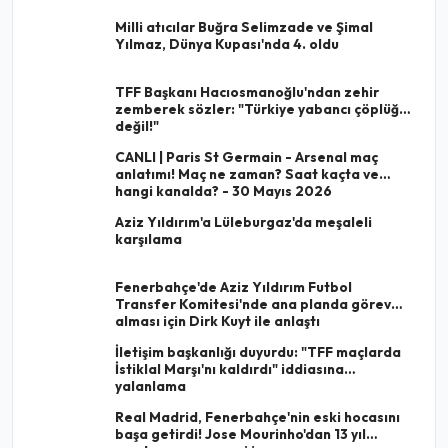
Milli atıcılar Buğra Selimzade ve Şimal
Yılmaz, Dünya Kupası'nda 4. oldu
TFF Başkanı Hacıosmanoğlu'ndan zehir
zemberek sözler: "Türkiye yabancı çöplüğü
değil!"
CANLI | Paris St Germain - Arsenal maç
anlatımı! Maç ne zaman? Saat kaçta ve
hangi kanalda? - 30 Mayıs 2026
Aziz Yıldırım'a Lüleburgaz'da meşaleli
karşılama
Fenerbahçe'de Aziz Yıldırım Futbol
Transfer Komitesi'nde ana planda görev
alması için Dirk Kuyt ile anlaştı
İletişim başkanlığı duyurdu: "TFF maçlarda
İstiklal Marşı'nı kaldırdı" iddiasına
yalanlama
Real Madrid, Fenerbahçe'nin eski hocasını
başa getirdi! Jose Mourinho'dan 13 yıl