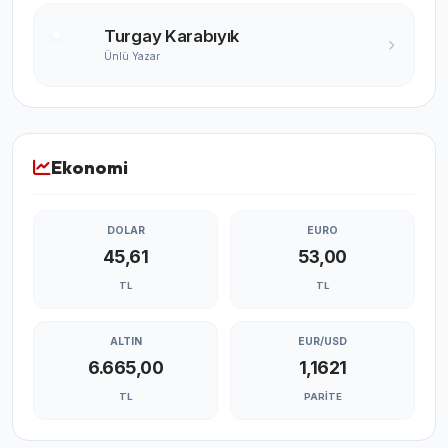
Turgay Karabıyık
Ünlü Yazar
Ekonomi
DOLAR
EURO
45,61
53,00
TL
TL
ALTIN
EUR/USD
6.665,00
1,1621
TL
PARITE