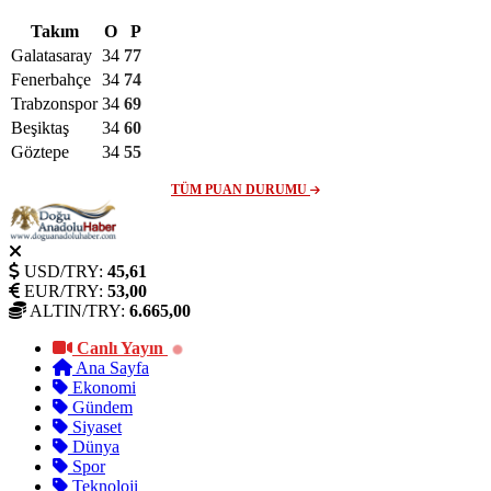
Takım
O
P
Galatasaray
34
77
Fenerbahçe
34
74
Trabzonspor
34
69
Beşiktaş
34
60
Göztepe
34
55
TÜM PUAN DURUMU
USD/TRY:
45,61
EUR/TRY:
53,00
ALTIN/TRY:
6.665,00
Canlı Yayın
Ana Sayfa
Ekonomi
Gündem
Siyaset
Dünya
Spor
Teknoloji