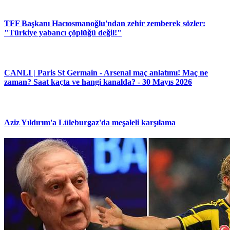
TFF Başkanı Hacıosmanoğlu'ndan zehir zemberek sözler:
"Türkiye yabancı çöplüğü değil!"
CANLI | Paris St Germain - Arsenal maç anlatımı! Maç ne
zaman? Saat kaçta ve hangi kanalda? - 30 Mayıs 2026
Aziz Yıldırım'a Lüleburgaz'da meşaleli karşılama