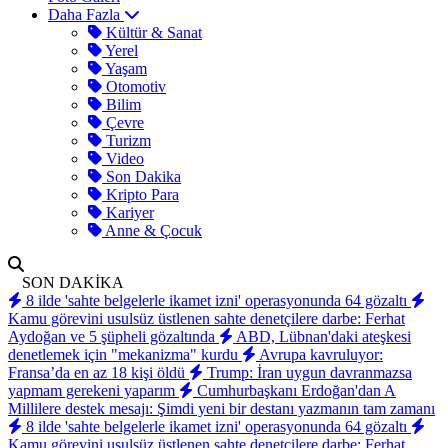
Daha Fazla
Kültür & Sanat
Yerel
Yaşam
Otomotiv
Bilim
Çevre
Turizm
Video
Son Dakika
Kripto Para
Kariyer
Anne & Çocuk
SON DAKİKA
8 ilde 'sahte belgelerle ikamet izni' operasyonunda 64 gözaltı
Kamu görevini usulsüz üstlenen sahte denetçilere darbe: Ferhat
Aydoğan ve 5 şüpheli gözaltında
ABD, Lübnan'daki ateşkesi
denetlemek için "mekanizma" kurdu
Avrupa kavruluyor:
Fransa’da en az 18 kişi öldü
Trump: İran uygun davranmazsa
yapmam gerekeni yaparım
Cumhurbaşkanı Erdoğan'dan A
Millilere destek mesajı: Şimdi yeni bir destanı yazmanın tam zamanı
8 ilde 'sahte belgelerle ikamet izni' operasyonunda 64 gözaltı
Kamu görevini usulsüz üstlenen sahte denetçilere darbe: Ferhat