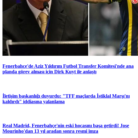
Fenerbahçe'de Aziz Yıldırım Futbol Transfer Komitesi'nde ana
planda görev alması için Dirk Kuyt ile anlaştı
İletişim başkanlığı duyurdu: "TFF maçlarda İstiklal Marşı'nı
kaldırdı" iddiasına yalanlama
Real Madrid, Fenerbahçe'nin eski hocasını başa getirdi! Jose
Mourinho'dan 13 yıl aradan sonra resmi imza