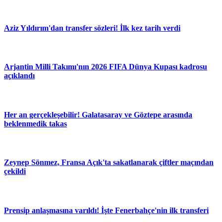
Aziz Yıldırım'dan transfer sözleri! İlk kez tarih verdi
Arjantin Milli Takımı'nın 2026 FIFA Dünya Kupası kadrosu
açıklandı
Her an gerçekleşebilir! Galatasaray ve Göztepe arasında
beklenmedik takas
Zeynep Sönmez, Fransa Açık'ta sakatlanarak çiftler maçından
çekildi
Prensip anlaşmasına varıldı! İşte Fenerbahçe'nin ilk transferi