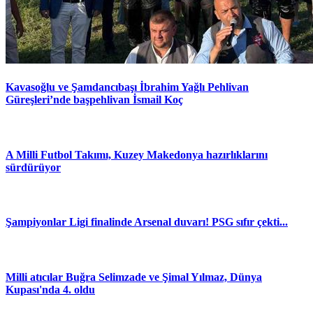
Kavasoğlu ve Şamdancıbaşı İbrahim Yağlı Pehlivan
Güreşleri’nde başpehlivan İsmail Koç
A Milli Futbol Takımı, Kuzey Makedonya hazırlıklarını
sürdürüyor
Şampiyonlar Ligi finalinde Arsenal duvarı! PSG sıfır çekti...
Milli atıcılar Buğra Selimzade ve Şimal Yılmaz, Dünya
Kupası'nda 4. oldu