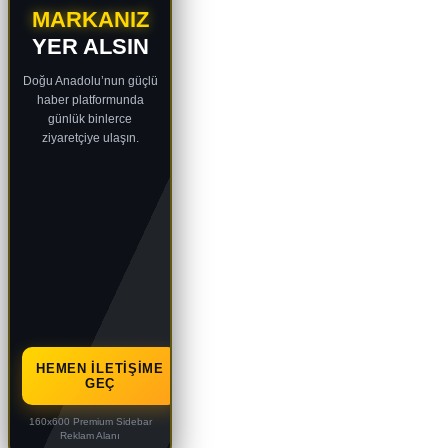
MARKANIZ
YER ALSIN
Doğu Anadolu’nun güçlü
haber platformunda
günlük binlerce
ziyaretçiye ulaşın.
HEMEN İLETIŞIME
GEÇ
160x600 Premium Sidebar
Reklam Alanı