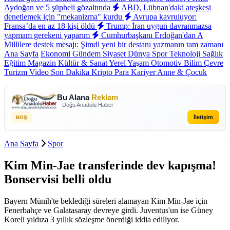
Aydoğan ve 5 şüpheli gözaltında
ABD, Lübnan'daki ateşkesi
denetlemek için "mekanizma" kurdu
Avrupa kavruluyor:
Fransa’da en az 18 kişi öldü
Trump: İran uygun davranmazsa
yapmam gerekeni yaparım
Cumhurbaşkanı Erdoğan'dan A
Millilere destek mesajı: Şimdi yeni bir destanı yazmanın tam zamanı
Ana Sayfa
Ekonomi
Gündem
Siyaset
Dünya
Spor
Teknoloji
Sağlık
Eğitim
Magazin
Kültür & Sanat
Yerel
Yaşam
Otomotiv
Bilim
Çevre
Turizm
Video
Son Dakika
Kripto Para
Kariyer
Anne & Çocuk
Bu Alana
Reklam
Doğu Anadolu Haber
İletişim
BOŞ
Ana Sayfa
Spor
Kim Min-Jae transferinde dev kapışma!
Bonservisi belli oldu
Bayern Münih'te beklediği süreleri alamayan Kim Min-Jae için
Fenerbahçe ve Galatasaray devreye girdi. Juventus'un ise Güney
Koreli yıldıza 3 yıllık sözleşme önerdiği iddia ediliyor.