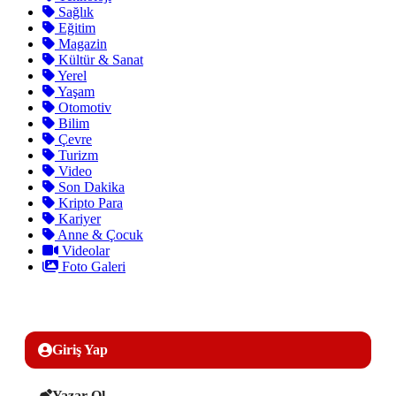
Sağlık
Eğitim
Magazin
Kültür & Sanat
Yerel
Yaşam
Otomotiv
Bilim
Çevre
Turizm
Video
Son Dakika
Kripto Para
Kariyer
Anne & Çocuk
Videolar
Foto Galeri
Giriş Yap
Yazar Ol