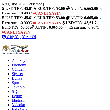
6 Ağustos 2026 Perşembe
|
USD/TRY:
45,61
EUR/TRY:
53,00
ALTIN:
6.665,00
Erzurum:
-0.90°C
CANLI YAYIN
USD/TRY:
45,61
EUR/TRY:
53,00
ALTIN:
6.665,00
Erzurum:
-0.90°C
USD/TRY:
45,61
CANLI YAYIN
EUR/TRY:
53,00
ALTIN:
6.665,00
Erzurum:
-0.90°C
CANLI YAYIN
Giriş Yap
Yazar Ol
Ana Sayfa
Ekonomi
Gündem
Siyaset
Dünya
Spor
Teknoloji
Sağlık
Eğitim
Magazin
Videolar
Foto Galeri