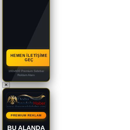
HEMEN İLETIŞIME
GEÇ
160x600 Premium Sidebar
Reklam Alanı
PREMIUM REKLAM
BU ALANDA