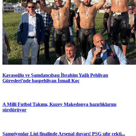
Kavasoğlu ve Şamdancıbaşı İbrahim Yağlı Pehlivan
Güreşleri’nde başpehlivan İsmail Koç
A Milli Futbol Takımı, Kuzey Makedonya hazırlıklarını
sürdürüyor
Şampiyonlar Ligi finalinde Arsenal duvarı! PSG sıfır çekti...