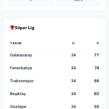
TL
PARITE
Süper Lig
TAKIM
O
P
Galatasaray
34
77
Fenerbahçe
34
74
Trabzonspor
34
69
Beşiktaş
34
60
Göztepe
34
55