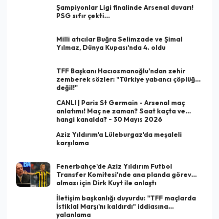
Şampiyonlar Ligi finalinde Arsenal duvarı!
PSG sıfır çekti...
Milli atıcılar Buğra Selimzade ve Şimal
Yılmaz, Dünya Kupası'nda 4. oldu
TFF Başkanı Hacıosmanoğlu'ndan zehir
zemberek sözler: "Türkiye yabancı çöplüğü
değil!"
CANLI | Paris St Germain - Arsenal maç
anlatımı! Maç ne zaman? Saat kaçta ve
hangi kanalda? - 30 Mayıs 2026
Aziz Yıldırım'a Lüleburgaz'da meşaleli
karşılama
Fenerbahçe'de Aziz Yıldırım Futbol
Transfer Komitesi'nde ana planda görev
alması için Dirk Kuyt ile anlaştı
İletişim başkanlığı duyurdu: "TFF maçlarda
İstiklal Marşı'nı kaldırdı" iddiasına
yalanlama