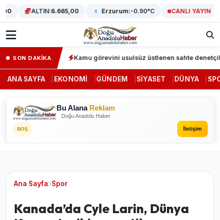
0
ALTIN:
6.665,00
Erzurum:
-0.90°C
CANLI YAYIN
 64 gözaltı
Kamu görevini usulsüz üstlenen sahte denetçilere da
SON DAKİKA
ANA SAYFA
EKONOMI
GÜNDEM
SIYASET
DÜNYA
SP
Bu Alana
Reklam
Doğu Anadolu Haber
İletişim
BOŞ
Ana Sayfa
Spor
Kanada’da Cyle Larin, Dünya