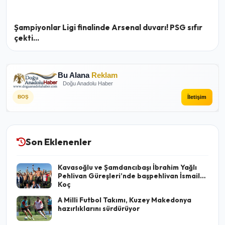
Şampiyonlar Ligi finalinde Arsenal duvarı! PSG sıfır
çekti...
Bu Alana
Reklam
Doğu Anadolu Haber
İletişim
BOŞ
Son Eklenenler
Kavasoğlu ve Şamdancıbaşı İbrahim Yağlı
Pehlivan Güreşleri’nde başpehlivan İsmail
Koç
A Milli Futbol Takımı, Kuzey Makedonya
hazırlıklarını sürdürüyor