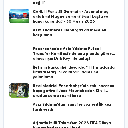
değil!"
CANLI | Paris St Germain - Arsenal maç
anlatımı! Maç ne zaman? Saat kaçta ve
hangi kanalda? - 30 Mayıs 2026
Aziz Yıldırım'a Lüleburgaz'da meşaleli
karşılama
Fenerbahçe'de Aziz Yıldırım Futbol
Transfer Komitesi'nde ana planda görev
alması için Dirk Kuyt ile anlaştı
İletişim başkanlığı duyurdu: "TFF maçlarda
İstiklal Marşı'nı kaldırdı" iddiasına
yalanlama
Real Madrid, Fenerbahçe'nin eski hocasını
başa getirdi! Jose Mourinho'dan 13 yıl
aradan sonra resmi imza
Aziz Yıldırım'dan transfer sözleri! İlk kez
tarih verdi
Arjantin Milli Takımı'nın 2026 FIFA Dünya
Kupası kadrosu açıklandı