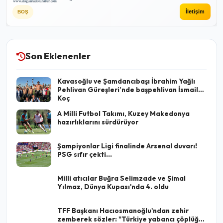
İletişim
BOŞ
Son Eklenenler
Kavasoğlu ve Şamdancıbaşı İbrahim Yağlı
Pehlivan Güreşleri’nde başpehlivan İsmail
Koç
A Milli Futbol Takımı, Kuzey Makedonya
hazırlıklarını sürdürüyor
Şampiyonlar Ligi finalinde Arsenal duvarı!
PSG sıfır çekti...
Milli atıcılar Buğra Selimzade ve Şimal
Yılmaz, Dünya Kupası'nda 4. oldu
TFF Başkanı Hacıosmanoğlu'ndan zehir
zemberek sözler: "Türkiye yabancı çöplüğü