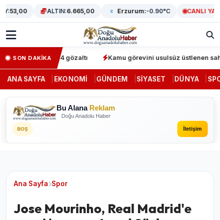
53,00
ALTIN:
6.665,00
Erzurum:
-0.90°C
CANLI YAYIN
erasyonunda 64 gözaltı
Kamu görevini usulsüz üstlenen sahte den
SON DAKİKA
ANA SAYFA
EKONOMI
GÜNDEM
SIYASET
DÜNYA
SP
Bu Alana
Reklam
Doğu Anadolu Haber
İletişim
BOŞ
Ana Sayfa
Spor
Jose Mourinho, Real Madrid'e