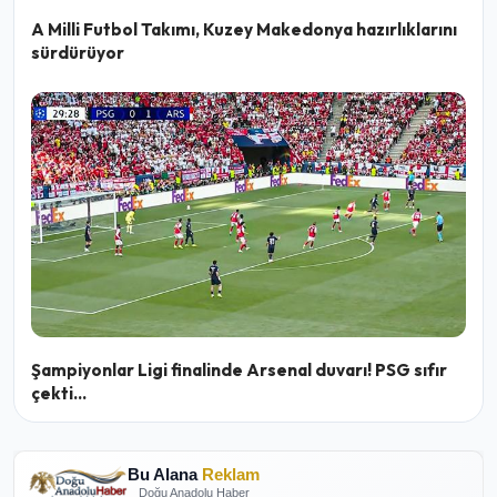
A Milli Futbol Takımı, Kuzey Makedonya hazırlıklarını
sürdürüyor
Şampiyonlar Ligi finalinde Arsenal duvarı! PSG sıfır
çekti...
Bu Alana
Reklam
Doğu Anadolu Haber