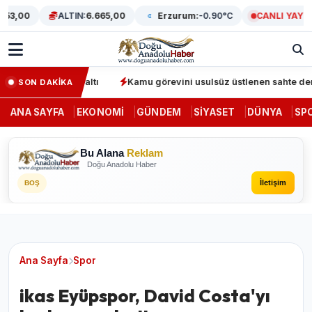
,00
ALTIN:
6.665,00
Erzurum:
-0.90°C
CANLI YAYIN
nunda 64 gözaltı
Kamu görevini usulsüz üstlenen sahte denetçile
SON DAKİKA
ANA SAYFA
EKONOMI
GÜNDEM
SIYASET
DÜNYA
SP
Bu Alana
Reklam
Doğu Anadolu Haber
İletişim
BOŞ
Ana Sayfa
Spor
ikas Eyüpspor, David Costa'yı