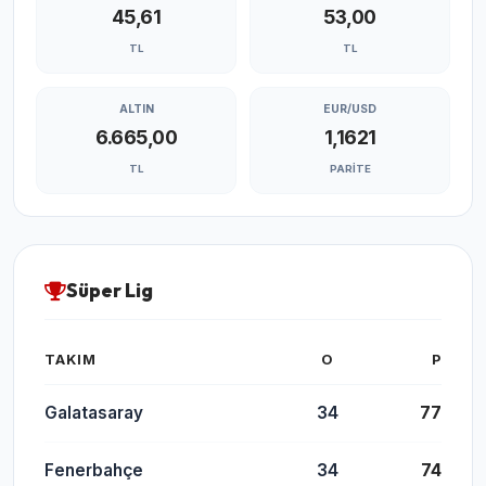
45,61
53,00
TL
TL
ALTIN
EUR/USD
6.665,00
1,1621
TL
PARITE
Süper Lig
TAKIM
O
P
Galatasaray
34
77
Fenerbahçe
34
74