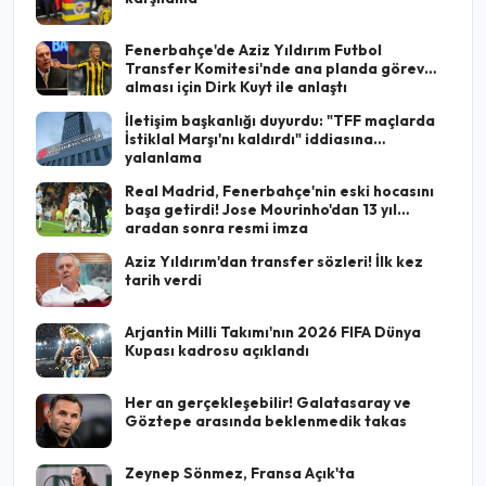
Fenerbahçe'de Aziz Yıldırım Futbol
Transfer Komitesi'nde ana planda görev
alması için Dirk Kuyt ile anlaştı
İletişim başkanlığı duyurdu: "TFF maçlarda
İstiklal Marşı'nı kaldırdı" iddiasına
yalanlama
Real Madrid, Fenerbahçe'nin eski hocasını
başa getirdi! Jose Mourinho'dan 13 yıl
aradan sonra resmi imza
Aziz Yıldırım'dan transfer sözleri! İlk kez
tarih verdi
Arjantin Milli Takımı'nın 2026 FIFA Dünya
Kupası kadrosu açıklandı
Her an gerçekleşebilir! Galatasaray ve
Göztepe arasında beklenmedik takas
Zeynep Sönmez, Fransa Açık'ta