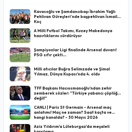
Kavasoğlu ve Şamdancıbaşı İbrahim Yağlı
Pehlivan Güreşleri’nde başpehlivan İsmail
Koç
A Milli Futbol Takımı, Kuzey Makedonya
hazırlıklarını sürdürüyor
Şampiyonlar Ligi finalinde Arsenal duvarı!
PSG sıfır çekti...
Milli atıcılar Buğra Selimzade ve Şimal
Yılmaz, Dünya Kupası'nda 4. oldu
TFF Başkanı Hacıosmanoğlu'ndan zehir
zemberek sözler: "Türkiye yabancı çöplüğü
değil!"
CANLI | Paris St Germain - Arsenal maç
anlatımı! Maç ne zaman? Saat kaçta ve
hangi kanalda? - 30 Mayıs 2026
Aziz Yıldırım'a Lüleburgaz'da meşaleli
karşılama