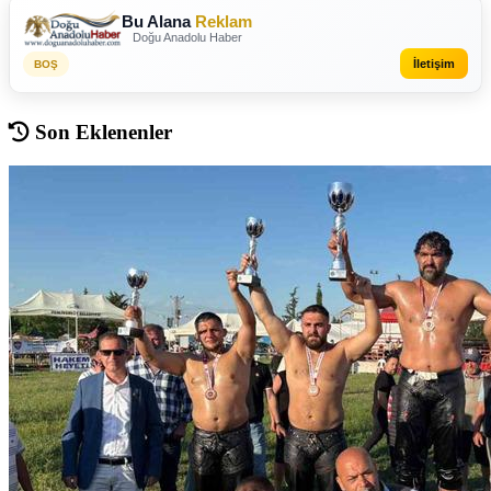
Bu Alana
Reklam
Doğu Anadolu Haber
İletişim
BOŞ
Son Eklenenler