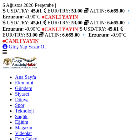
6 Ağustos 2026 Perşembe
|
USD/TRY:
45,61
EUR/TRY:
53,00
ALTIN:
6.665,00
Erzurum:
-0.90°C
CANLI YAYIN
USD/TRY:
45,61
EUR/TRY:
53,00
ALTIN:
6.665,00
Erzurum:
-0.90°C
USD/TRY:
45,61
CANLI YAYIN
EUR/TRY:
53,00
ALTIN:
6.665,00
Erzurum:
-0.90°C
CANLI YAYIN
Giriş Yap
Yazar Ol
Ana Sayfa
Ekonomi
Gündem
Siyaset
Dünya
Spor
Teknoloji
Sağlık
Eğitim
Magazin
Videolar
Foto Galeri