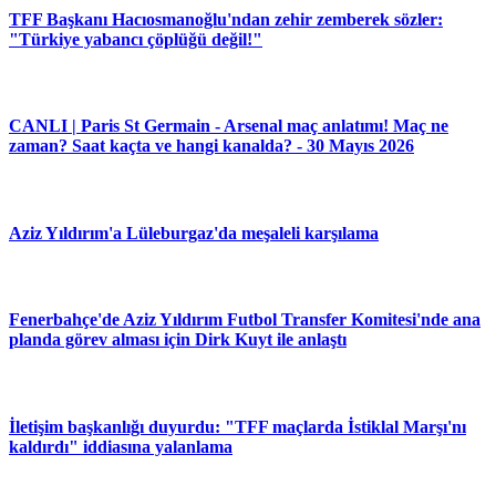
TFF Başkanı Hacıosmanoğlu'ndan zehir zemberek sözler:
"Türkiye yabancı çöplüğü değil!"
CANLI | Paris St Germain - Arsenal maç anlatımı! Maç ne
zaman? Saat kaçta ve hangi kanalda? - 30 Mayıs 2026
Aziz Yıldırım'a Lüleburgaz'da meşaleli karşılama
Fenerbahçe'de Aziz Yıldırım Futbol Transfer Komitesi'nde ana
planda görev alması için Dirk Kuyt ile anlaştı
İletişim başkanlığı duyurdu: "TFF maçlarda İstiklal Marşı'nı
kaldırdı" iddiasına yalanlama