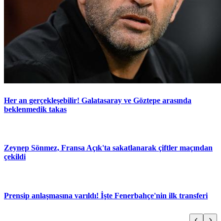
Her an gerçekleşebilir! Galatasaray ve Göztepe arasında
beklenmedik takas
Zeynep Sönmez, Fransa Açık'ta sakatlanarak çiftler maçından
çekildi
Prensip anlaşmasına varıldı! İşte Fenerbahçe'nin ilk transferi