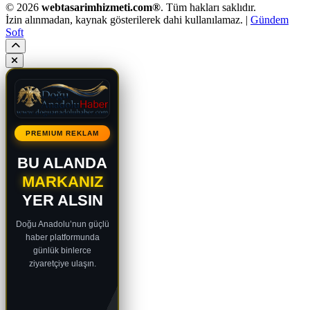
© 2026
webtasarimhizmeti.com®
. Tüm hakları saklıdır.
İzin alınmadan, kaynak gösterilerek dahi kullanılamaz. |
Gündem
Soft
PREMIUM REKLAM
BU ALANDA
MARKANIZ
YER ALSIN
Doğu Anadolu’nun güçlü
haber platformunda
günlük binlerce
ziyaretçiye ulaşın.