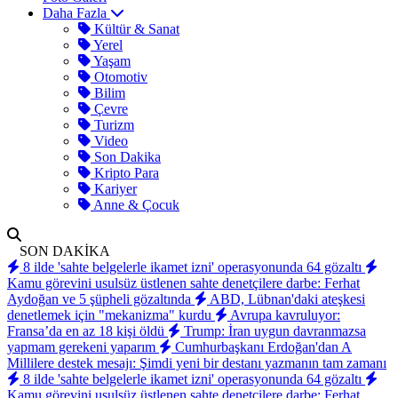
Daha Fazla
Kültür & Sanat
Yerel
Yaşam
Otomotiv
Bilim
Çevre
Turizm
Video
Son Dakika
Kripto Para
Kariyer
Anne & Çocuk
SON DAKİKA
8 ilde 'sahte belgelerle ikamet izni' operasyonunda 64 gözaltı
Kamu görevini usulsüz üstlenen sahte denetçilere darbe: Ferhat
Aydoğan ve 5 şüpheli gözaltında
ABD, Lübnan'daki ateşkesi
denetlemek için "mekanizma" kurdu
Avrupa kavruluyor:
Fransa’da en az 18 kişi öldü
Trump: İran uygun davranmazsa
yapmam gerekeni yaparım
Cumhurbaşkanı Erdoğan'dan A
Millilere destek mesajı: Şimdi yeni bir destanı yazmanın tam zamanı
8 ilde 'sahte belgelerle ikamet izni' operasyonunda 64 gözaltı
Kamu görevini usulsüz üstlenen sahte denetçilere darbe: Ferhat