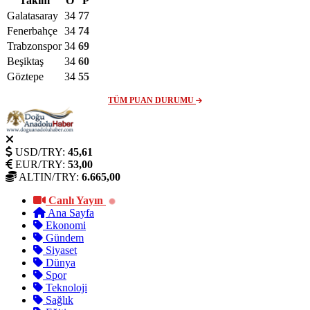
Takım
O
P
Galatasaray
34
77
Fenerbahçe
34
74
Trabzonspor
34
69
Beşiktaş
34
60
Göztepe
34
55
TÜM PUAN DURUMU
USD/TRY:
45,61
EUR/TRY:
53,00
ALTIN/TRY:
6.665,00
Canlı Yayın
Ana Sayfa
Ekonomi
Gündem
Siyaset
Dünya
Spor
Teknoloji
Sağlık