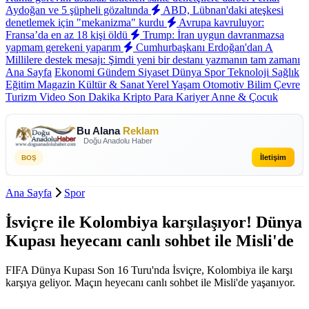
Aydoğan ve 5 şüpheli gözaltında
ABD, Lübnan'daki ateşkesi
denetlemek için "mekanizma" kurdu
Avrupa kavruluyor:
Fransa’da en az 18 kişi öldü
Trump: İran uygun davranmazsa
yapmam gerekeni yaparım
Cumhurbaşkanı Erdoğan'dan A
Millilere destek mesajı: Şimdi yeni bir destanı yazmanın tam zamanı
Ana Sayfa
Ekonomi
Gündem
Siyaset
Dünya
Spor
Teknoloji
Sağlık
Eğitim
Magazin
Kültür & Sanat
Yerel
Yaşam
Otomotiv
Bilim
Çevre
Turizm
Video
Son Dakika
Kripto Para
Kariyer
Anne & Çocuk
Bu Alana
Reklam
Doğu Anadolu Haber
İletişim
BOŞ
Ana Sayfa
Spor
İsviçre ile Kolombiya karşılaşıyor! Dünya
Kupası heyecanı canlı sohbet ile Misli'de
FIFA Dünya Kupası Son 16 Turu'nda İsviçre, Kolombiya ile karşı
karşıya geliyor. Maçın heyecanı canlı sohbet ile Misli'de yaşanıyor.