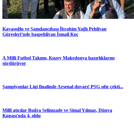
Kavasoğlu ve Şamdancıbaşı İbrahim Yağlı Pehlivan
Güreşleri’nde başpehlivan İsmail Koç
A Milli Futbol Takımı, Kuzey Makedonya hazırlıklarını
sürdürüyor
Şampiyonlar Ligi finalinde Arsenal duvarı! PSG sıfır çekti...
Milli atıcılar Buğra Selimzade ve Şimal Yılmaz, Dünya
Kupası'nda 4. oldu