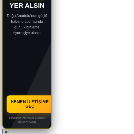
YER ALSIN
Doğu Anadolu’nun güçlü
haber platformunda
günlük binlerce
ziyaretçiye ulaşın.
HEMEN İLETIŞIME
GEÇ
160x600 Premium Sidebar
Reklam Alanı