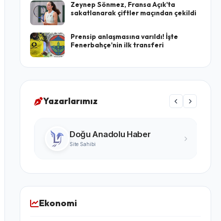
Zeynep Sönmez, Fransa Açık'ta
sakatlanarak çiftler maçından çekildi
Prensip anlaşmasına varıldı! İşte
Fenerbahçe'nin ilk transferi
Yazarlarımız
Turgay Karabıyık
Ünlü Yazar
Ekonomi