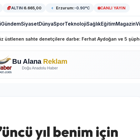
ALTIN:
6.665,00
Erzurum:
-0.90°C
CANLI YAYIN
i
Gündem
Siyaset
Dünya
Spor
Teknoloji
Sağlık
Eğitim
Magazin
V
sahte denetçilere darbe: Ferhat Aydoğan ve 5 şüpheli gözaltın
Bu Alana
Reklam
Doğu Anadolu Haber
üncü yıl benim için