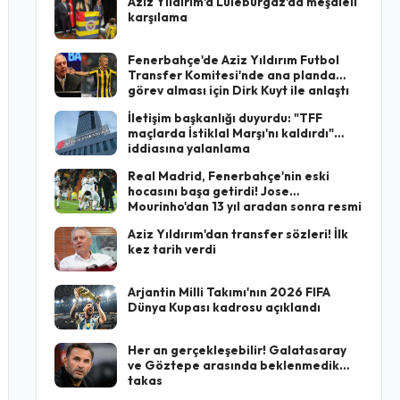
Aziz Yıldırım'a Lüleburgaz'da meşaleli
karşılama
Fenerbahçe'de Aziz Yıldırım Futbol
Transfer Komitesi'nde ana planda
görev alması için Dirk Kuyt ile anlaştı
İletişim başkanlığı duyurdu: "TFF
maçlarda İstiklal Marşı'nı kaldırdı"
iddiasına yalanlama
Real Madrid, Fenerbahçe'nin eski
hocasını başa getirdi! Jose
Mourinho'dan 13 yıl aradan sonra resmi
imza
Aziz Yıldırım'dan transfer sözleri! İlk
kez tarih verdi
Arjantin Milli Takımı'nın 2026 FIFA
Dünya Kupası kadrosu açıklandı
Her an gerçekleşebilir! Galatasaray
ve Göztepe arasında beklenmedik
takas