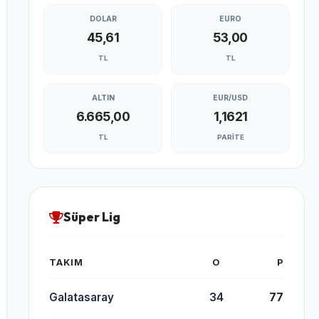
DOLAR
EURO
45,61
53,00
TL
TL
ALTIN
EUR/USD
6.665,00
1,1621
TL
PARITE
Süper Lig
TAKIM
O
P
Galatasaray
34
77