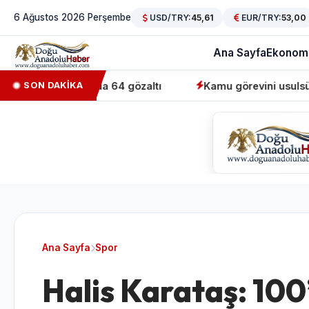
6 Ağustos 2026 Perşembe
USD/TRY:
45,61
EUR/TRY:
53,00
Ana Sayfa
Ekonom
erasyonunda 64 gözaltı
Kamu görevini usulsüz üstlenen 
SON DAKİKA
Ana Sayfa
Spor
Halis Karataş: 100’