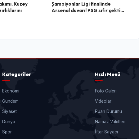
Takımı, Kuzey
Şampiyonlar Ligi finalinde
rlıklarını
Arsenal duvarı! PSG sıfır çekti...
Kategoriler
Hızlı Menü
Ekonomi
Foto Galeri
Gündem
Videolar
Siyaset
Puan Durumu
Dünya
Namaz Vakitleri
Spor
İftar Sayacı