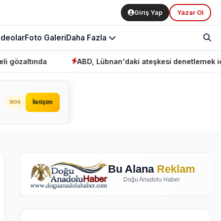
Giriş Yap
Yazar Ol
ideolar
Foto Galeri
Daha Fazla
da
ABD, Lübnan'daki ateşkesi denetlemek için "mekan
İletişim
BOŞ
Bu Alana
Reklam
Doğu Anadolu Haber