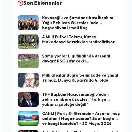
Son Eklenenler
Kavasoğlu ve Şamdancıbaşı İbrahim
Yağlı Pehlivan Güreşleri’nde
başpehlivan İsmail Koç
A Milli Futbol Takımı, Kuzey
Makedonya hazırlıklarını sürdürüyor
Şampiyonlar Ligi finalinde Arsenal
duvarı! PSG sıfır çekti...
Milli atıcılar Buğra Selimzade ve Şimal
Yılmaz, Dünya Kupası'nda 4. oldu
TFF Başkanı Hacıosmanoğlu'ndan
zehir zemberek sözler: "Türkiye
yabancı çöplüğü değil!"
CANLI | Paris St Germain - Arsenal maç
anlatımı! Maç ne zaman? Saat kaçta
ve hangi kanalda? - 30 Mayıs 2026