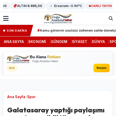
0
ALTIN:
6.665,00
Erzurum:
-0.90°C
CANLI YAYIN
a 64 gözaltı
Kamu görevini usulsüz üstlenen sahte denetçilere d
SON DAKİKA
ANA SAYFA
EKONOMI
GÜNDEM
SIYASET
DÜNYA
SP
Bu Alana
Reklam
Doğu Anadolu Haber
İletişim
BOŞ
Ana Sayfa
Spor
Galatasaray yaptığı paylaşımı