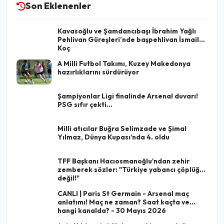
Son Eklenenler
Kavasoğlu ve Şamdancıbaşı İbrahim Yağlı
Pehlivan Güreşleri’nde başpehlivan İsmail
Koç
A Milli Futbol Takımı, Kuzey Makedonya
hazırlıklarını sürdürüyor
Şampiyonlar Ligi finalinde Arsenal duvarı!
PSG sıfır çekti...
Milli atıcılar Buğra Selimzade ve Şimal
Yılmaz, Dünya Kupası'nda 4. oldu
TFF Başkanı Hacıosmanoğlu'ndan zehir
zemberek sözler: "Türkiye yabancı çöplüğü
değil!"
CANLI | Paris St Germain - Arsenal maç
anlatımı! Maç ne zaman? Saat kaçta ve
hangi kanalda? - 30 Mayıs 2026