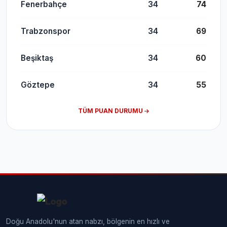
Fenerbahçe
34
74
Trabzonspor
34
69
Beşiktaş
34
60
Göztepe
34
55
TÜM PUAN DURUMU
Doğu Anadolu'nun atan nabzı, bölgenin en hızlı ve