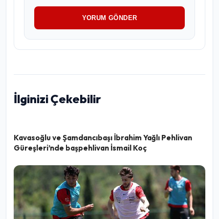
YORUM GÖNDER
İlginizi Çekebilir
Kavasoğlu ve Şamdancıbaşı İbrahim Yağlı Pehlivan
Güreşleri’nde başpehlivan İsmail Koç