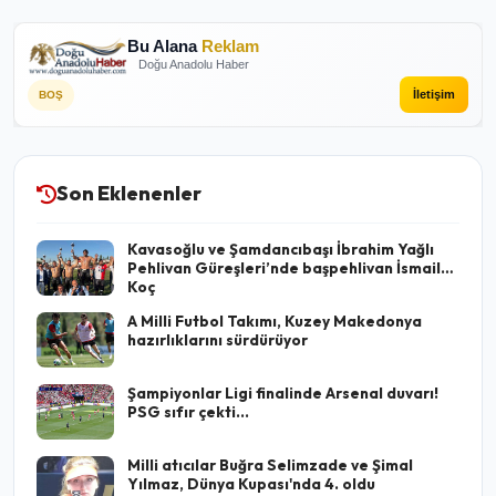
Bu Alana
Reklam
Doğu Anadolu Haber
İletişim
BOŞ
Son Eklenenler
Kavasoğlu ve Şamdancıbaşı İbrahim Yağlı
Pehlivan Güreşleri’nde başpehlivan İsmail
Koç
A Milli Futbol Takımı, Kuzey Makedonya
hazırlıklarını sürdürüyor
Şampiyonlar Ligi finalinde Arsenal duvarı!
PSG sıfır çekti...
Milli atıcılar Buğra Selimzade ve Şimal
Yılmaz, Dünya Kupası'nda 4. oldu