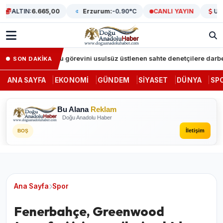
ALTIN:
6.665,00
Erzurum:
-0.90°C
CANLI YAYIN
USD/T
tı
Kamu görevini usulsüz üstlenen sahte denetçilere darbe: Ferh
SON DAKİKA
ANA SAYFA
EKONOMI
GÜNDEM
SIYASET
DÜNYA
SP
Bu Alana
Reklam
Doğu Anadolu Haber
İletişim
BOŞ
Ana Sayfa
Spor
Fenerbahçe, Greenwood