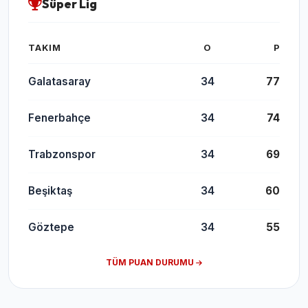
Süper Lig
TAKIM
O
P
Galatasaray
34
77
Fenerbahçe
34
74
Trabzonspor
34
69
Beşiktaş
34
60
Göztepe
34
55
TÜM PUAN DURUMU