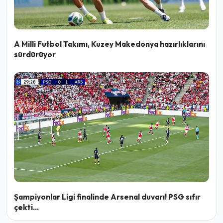
A Milli Futbol Takımı, Kuzey Makedonya hazırlıklarını
sürdürüyor
Şampiyonlar Ligi finalinde Arsenal duvarı! PSG sıfır
çekti...