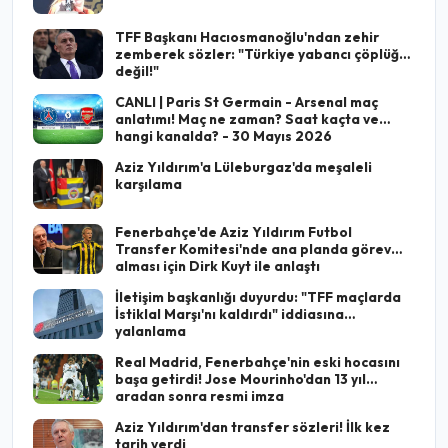
TFF Başkanı Hacıosmanoğlu'ndan zehir
zemberek sözler: "Türkiye yabancı çöplüğü
değil!"
CANLI | Paris St Germain - Arsenal maç
anlatımı! Maç ne zaman? Saat kaçta ve
hangi kanalda? - 30 Mayıs 2026
Aziz Yıldırım'a Lüleburgaz'da meşaleli
karşılama
Fenerbahçe'de Aziz Yıldırım Futbol
Transfer Komitesi'nde ana planda görev
alması için Dirk Kuyt ile anlaştı
İletişim başkanlığı duyurdu: "TFF maçlarda
İstiklal Marşı'nı kaldırdı" iddiasına
yalanlama
Real Madrid, Fenerbahçe'nin eski hocasını
başa getirdi! Jose Mourinho'dan 13 yıl
aradan sonra resmi imza
Aziz Yıldırım'dan transfer sözleri! İlk kez
tarih verdi