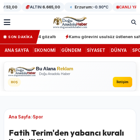
:
53,00
ALTIN:
6.665,00
Erzurum:
-0.90°C
CANLI YAYIN
perasyonunda 64 gözaltı
Kamu görevini usulsüz üstlenen sahte de
SON DAKİKA
ANA SAYFA
EKONOMI
GÜNDEM
SIYASET
DÜNYA
SP
Bu Alana
Reklam
Doğu Anadolu Haber
İletişim
BOŞ
Ana Sayfa
Spor
Fatih Terim'den yabancı kuralı