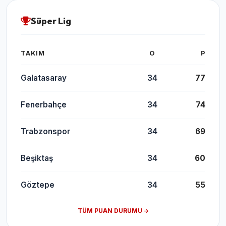
Süper Lig
TAKIM
O
P
Galatasaray
34
77
Fenerbahçe
34
74
Trabzonspor
34
69
Beşiktaş
34
60
Göztepe
34
55
TÜM PUAN DURUMU