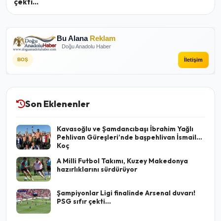
çekti...
Bu Alana
Reklam
Doğu Anadolu Haber
İletişim
BOŞ
Son Eklenenler
Kavasoğlu ve Şamdancıbaşı İbrahim Yağlı
Pehlivan Güreşleri’nde başpehlivan İsmail
Koç
A Milli Futbol Takımı, Kuzey Makedonya
hazırlıklarını sürdürüyor
Şampiyonlar Ligi finalinde Arsenal duvarı!
PSG sıfır çekti...