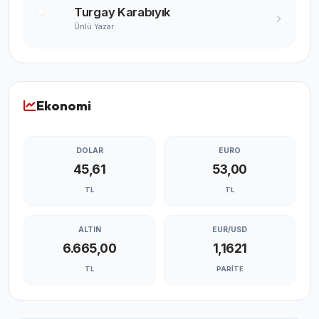
Turgay Karabıyık
Ünlü Yazar
Ekonomi
DOLAR
EURO
45,61
53,00
TL
TL
ALTIN
EUR/USD
6.665,00
1,1621
TL
PARITE