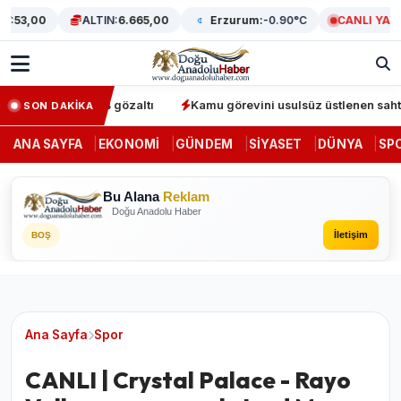
53,00
ALTIN:
6.665,00
Erzurum:
-0.90°C
CANLI YAYIN
erasyonunda 64 gözaltı
Kamu görevini usulsüz üstlenen sahte den
SON DAKİKA
ANA SAYFA
EKONOMI
GÜNDEM
SIYASET
DÜNYA
SP
Bu Alana
Reklam
Doğu Anadolu Haber
İletişim
BOŞ
Ana Sayfa
Spor
CANLI | Crystal Palace - Rayo