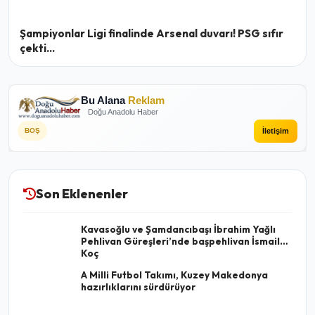
Şampiyonlar Ligi finalinde Arsenal duvarı! PSG sıfır
çekti...
Bu Alana
Reklam
Doğu Anadolu Haber
İletişim
BOŞ
Son Eklenenler
Kavasoğlu ve Şamdancıbaşı İbrahim Yağlı
Pehlivan Güreşleri’nde başpehlivan İsmail
Koç
A Milli Futbol Takımı, Kuzey Makedonya
hazırlıklarını sürdürüyor