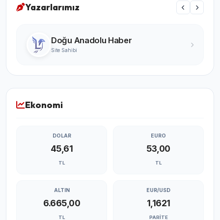
Yazarlarımız
Turgay Karabıyık
Ünlü Yazar
Ekonomi
DOLAR
EURO
45,61
53,00
TL
TL
ALTIN
EUR/USD
6.665,00
1,1621
TL
PARITE