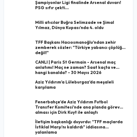
Şampiyonlar Ligi finalinde Arsenal duvarı!
PSG sıfır çekti...
Milli atıcılar Buğra Selimzade ve Şimal
Yılmaz, Dünya Kupası'nda 4. oldu
TFF Başkanı Hacıosmanoğlu'ndan zehir
zemberek sözler: "Türkiye yabancı çöplüğü
değil!"
CANLI | Paris St Germain - Arsenal maç
anlatımı! Maç ne zaman? Saat kaçta ve
hangi kanalda? - 30 Mayıs 2026
Aziz Yıldırım'a Lüleburgaz'da meşaleli
karşılama
Fenerbahçe'de Aziz Yıldırım Futbol
Transfer Komitesi'nde ana planda görev
alması için Dirk Kuyt ile anlaştı
İletişim başkanlığı duyurdu: "TFF maçlarda
İstiklal Marşı'nı kaldırdı" iddiasına
yalanlama