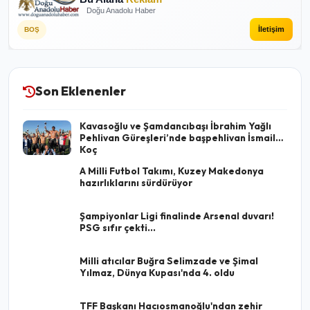
Doğu Anadolu Haber
İletişim
BOŞ
Son Eklenenler
Kavasoğlu ve Şamdancıbaşı İbrahim Yağlı
Pehlivan Güreşleri’nde başpehlivan İsmail
Koç
A Milli Futbol Takımı, Kuzey Makedonya
hazırlıklarını sürdürüyor
Şampiyonlar Ligi finalinde Arsenal duvarı!
PSG sıfır çekti...
Milli atıcılar Buğra Selimzade ve Şimal
Yılmaz, Dünya Kupası'nda 4. oldu
TFF Başkanı Hacıosmanoğlu'ndan zehir