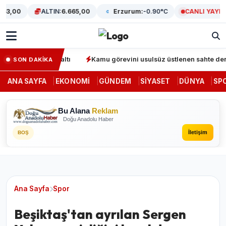
,00
ALTIN:
6.665,00
Erzurum:
-0.90°C
CANLI YAYIN
nunda 64 gözaltı
Kamu görevini usulsüz üstlenen sahte denetçile
SON DAKİKA
ANA SAYFA
EKONOMI
GÜNDEM
SIYASET
DÜNYA
SP
Bu Alana
Reklam
Doğu Anadolu Haber
İletişim
BOŞ
Ana Sayfa
Spor
Beşiktaş'tan ayrılan Sergen