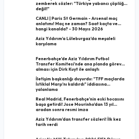
zemberek sözler: "Türkiye yabancı çöplüğü
değil!"
CANLI | Paris St Germain - Arsenal maç
anlatımı! Maç ne zaman? Saat kaçta ve
hangi kanalda? - 30 Mayıs 2026
Aziz Yıldırım'a Lüleburgaz'da meşaleli
karşılama
Fenerbahçe'de Aziz Yıldırım Futbol
Transfer Komitesi'nde ana planda görev
alması için Dirk Kuyt ile anlaştı
İletişim başkanlığı duyurdu: "TFF maçlarda
İstiklal Marşı'nı kaldırdı" iddiasına
yalanlama
Real Madrid, Fenerbahçe'nin eski hocasını
başa getirdi! Jose Mourinho'dan 13 yıl
aradan sonra resmi imza
Aziz Yıldırım'dan transfer sözleri! İlk kez
tarih verdi