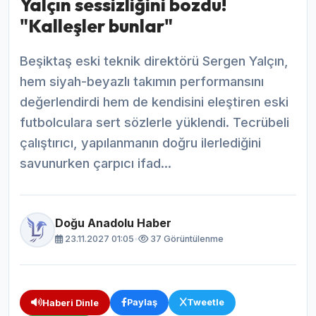
Yalçın sessizliğini bozdu!
"Kalleşler bunlar"
Beşiktaş eski teknik direktörü Sergen Yalçın,
hem siyah-beyazlı takımın performansını
değerlendirdi hem de kendisini eleştiren eski
futbolculara sert sözlerle yüklendi. Tecrübeli
çalıştırıcı, yapılanmanın doğru ilerlediğini
savunurken çarpıcı ifad...
Doğu Anadolu Haber
23.11.2027 01:05
•
37 Görüntülenme
Paylaş
Tweetle
Haberi Dinle