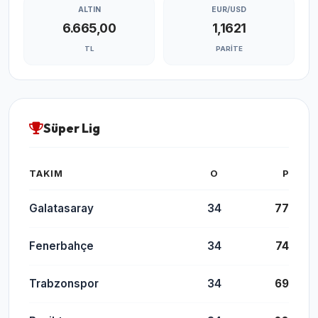
ALTIN
EUR/USD
6.665,00
1,1621
TL
PARITE
Süper Lig
TAKIM
O
P
Galatasaray
34
77
Fenerbahçe
34
74
Trabzonspor
34
69