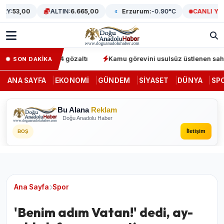
Y:
53,00
ALTIN:
6.665,00
Erzurum:
-0.90°C
CANLI YAYI
operasyonunda 64 gözaltı
Kamu görevini usulsüz üstlenen sahte de
SON DAKİKA
ANA SAYFA
EKONOMI
GÜNDEM
SIYASET
DÜNYA
SP
Bu Alana
Reklam
Doğu Anadolu Haber
İletişim
BOŞ
Ana Sayfa
Spor
'Benim adım Vatan!' dedi, ay-