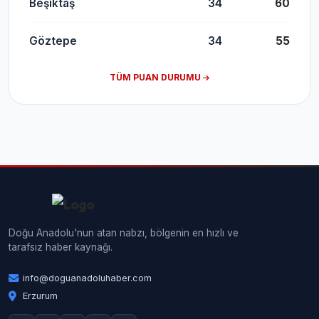
Beşiktaş
34
60
Göztepe
34
55
TÜM PUAN DURUMU
Doğu Anadolu'nun atan nabzı, bölgenin en hızlı ve
tarafsız haber kaynağı.
info@doguanadoluhaber.com
Erzurum