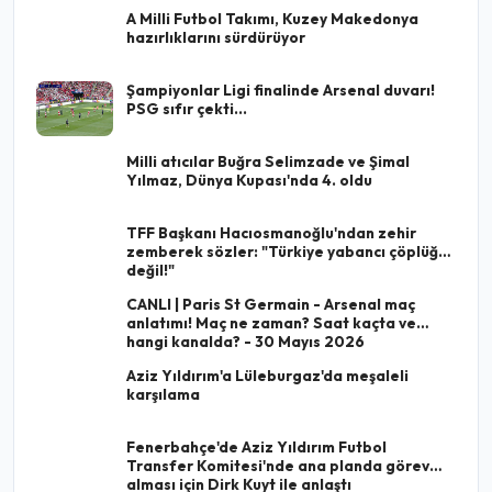
A Milli Futbol Takımı, Kuzey Makedonya
hazırlıklarını sürdürüyor
Şampiyonlar Ligi finalinde Arsenal duvarı!
PSG sıfır çekti...
Milli atıcılar Buğra Selimzade ve Şimal
Yılmaz, Dünya Kupası'nda 4. oldu
TFF Başkanı Hacıosmanoğlu'ndan zehir
zemberek sözler: "Türkiye yabancı çöplüğü
değil!"
CANLI | Paris St Germain - Arsenal maç
anlatımı! Maç ne zaman? Saat kaçta ve
hangi kanalda? - 30 Mayıs 2026
Aziz Yıldırım'a Lüleburgaz'da meşaleli
karşılama
Fenerbahçe'de Aziz Yıldırım Futbol
Transfer Komitesi'nde ana planda görev
alması için Dirk Kuyt ile anlaştı