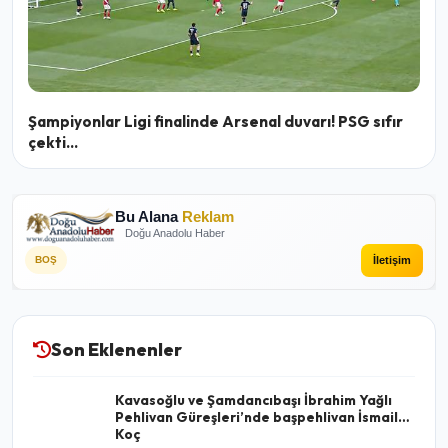
Şampiyonlar Ligi finalinde Arsenal duvarı! PSG sıfır
çekti...
Bu Alana
Reklam
Doğu Anadolu Haber
İletişim
BOŞ
Son Eklenenler
Kavasoğlu ve Şamdancıbaşı İbrahim Yağlı
Pehlivan Güreşleri’nde başpehlivan İsmail
Koç