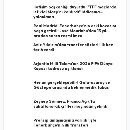
İletişim başkanlığı duyurdu: "TFF maçlarda
İstiklal Marşı'nı kaldırdı" iddiasına
yalanlama
Real Madrid, Fenerbahçe'nin eski hocasını
başa getirdi! Jose Mourinho'dan 13 yıl
aradan sonra resmi imza
Aziz Yıldırım'dan transfer sözleri! İlk kez
tarih verdi
Arjantin Milli Takımı'nın 2026 FIFA Dünya
Kupası kadrosu açıklandı
Her an gerçekleşebilir! Galatasaray ve
Göztepe arasında beklenmedik takas
Zeynep Sönmez, Fransa Açık'ta
sakatlanarak çiftler maçından çekildi
Prensip anlaşmasına varıldı! İşte
Fenerbahçe'nin ilk transferi