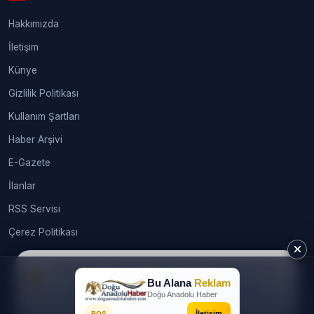
Hakkımızda
İletişim
Künye
Gizlilik Politikası
Kullanım Şartları
Haber Arşivi
E-Gazete
İlanlar
RSS Servisi
Çerez Politikası
Sitemizde size en iyi deneyimi sunabilmek için
Bu Alana
Reklam
çerezleri kullanıyoruz.
Daha fazla bilgi
© 2026
webtasarimhizmeti.com®
. Tüm hakları saklıdır.
Doğu Anadolu Haber
İzin alınmadan, kaynak gösterilerek dahi kullanılamaz. |
Gündem
Kabul Et
İletişim
BOŞ