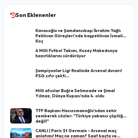
Son Eklenenler
Kavasoğlu ve Şamdancıbaşı İbrahim Yağlı
Pehlivan Güreşleri’nde başpehlivan İsmail
Koç
A Milli Futbol Takımı, Kuzey Makedonya
hazırlıklarını sürdürüyor
Şampiyonlar Ligi finalinde Arsenal duvarı!
PSG sıfır çekti...
Milli atıcılar Buğra Selimzade ve Şimal
Yılmaz, Dünya Kupası'nda 4. oldu
TFF Başkanı Hacıosmanoğlu'ndan zehir
zemberek sözler: "Türkiye yabancı çöplüğü
değil!"
CANLI | Paris St Germain - Arsenal maç
anlatımı! Maç ne zaman? Saat kaçta ve