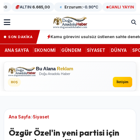
0
ALTIN:
6.665,00
Erzurum:
-0.90°C
CANLI YAYIN
unda 64 gözaltı
Kamu görevini usulsüz üstlenen sahte denetçiler
SON DAKİKA
ANA SAYFA
EKONOMI
GÜNDEM
SIYASET
DÜNYA
SP
Bu Alana
Reklam
Doğu Anadolu Haber
İletişim
BOŞ
Ana Sayfa
Siyaset
Özgür Özel'in yeni partisi için