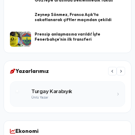
Göztepe arasında beklenmedik takas
Zeynep Sönmez, Fransa Açık'ta
sakatlanarak çiftler maçından çekildi
Prensip anlaşmasına varıldı! İşte
Fenerbahçe'nin ilk transferi
Yazarlarımız
Turgay Karabıyık
Ünlü Yazar
Ekonomi