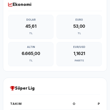
Ekonomi
DOLAR
EURO
45,61
53,00
TL
TL
ALTIN
EUR/USD
6.665,00
1,1621
TL
PARITE
Süper Lig
TAKIM
O
P