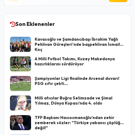
Son Eklenenler
Kavasoğlu ve Şamdancıbaşı İbrahim Yağlı
Pehlivan Güreşleri’nde başpehlivan İsmail
Koç
A Milli Futbol Takımı, Kuzey Makedonya
hazırlıklarını sürdürüyor
Şampiyonlar Ligi finalinde Arsenal duvarı!
PSG sıfır çekti...
Milli atıcılar Buğra Selimzade ve Şimal
Yılmaz, Dünya Kupası'nda 4. oldu
TFF Başkanı Hacıosmanoğlu'ndan zehir
zemberek sözler: "Türkiye yabancı çöplüğü
değil!"