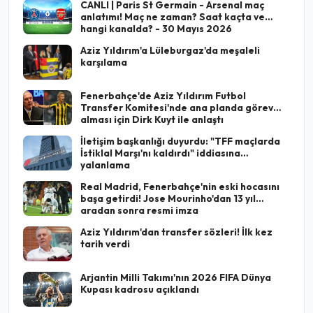
CANLI | Paris St Germain - Arsenal maç
anlatımı! Maç ne zaman? Saat kaçta ve
hangi kanalda? - 30 Mayıs 2026
Aziz Yıldırım'a Lüleburgaz'da meşaleli
karşılama
Fenerbahçe'de Aziz Yıldırım Futbol
Transfer Komitesi'nde ana planda görev
alması için Dirk Kuyt ile anlaştı
İletişim başkanlığı duyurdu: "TFF maçlarda
İstiklal Marşı'nı kaldırdı" iddiasına
yalanlama
Real Madrid, Fenerbahçe'nin eski hocasını
başa getirdi! Jose Mourinho'dan 13 yıl
aradan sonra resmi imza
Aziz Yıldırım'dan transfer sözleri! İlk kez
tarih verdi
Arjantin Milli Takımı'nın 2026 FIFA Dünya
Kupası kadrosu açıklandı