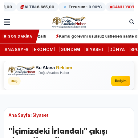
3,00
ALTIN:
6.665,00
Erzurum:
-0.90°C
CANLI YAYIN
syonunda 64 gözaltı
Kamu görevini usulsüz üstlenen sahte denetç
SON DAKİKA
ANA SAYFA
EKONOMI
GÜNDEM
SIYASET
DÜNYA
SP
Bu Alana
Reklam
Doğu Anadolu Haber
İletişim
BOŞ
Ana Sayfa
Siyaset
"İçimizdeki İrlandalı" çıkışı