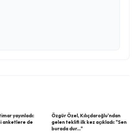
imar yayınladı:
Özgür Özel, Kılıçdaroğlu'ndan
si anketlere de
gelen teklifi ilk kez açıkladı: "Sen
burada dur..."