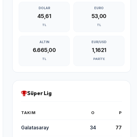
DOLAR
EURO
45,61
53,00
TL
TL
ALTIN
EUR/USD
6.665,00
1,1621
TL
PARITE
Süper Lig
TAKIM
O
P
Galatasaray
34
77