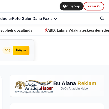
Giriş Yap
Yazar Ol
ideolar
Foto Galeri
Daha Fazla
özaltında
ABD, Lübnan'daki ateşkesi denetlemek için
İletişim
BOŞ
Bu Alana
Reklam
Doğu Anadolu Haber