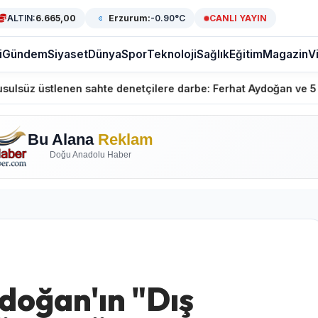
ALTIN:
6.665,00
Erzurum:
-0.90°C
CANLI YAYIN
i
Gündem
Siyaset
Dünya
Spor
Teknoloji
Sağlık
Eğitim
Magazin
V
tlenen sahte denetçilere darbe: Ferhat Aydoğan ve 5 şüpheli g
Bu Alana
Reklam
Doğu Anadolu Haber
oğan'ın "Dış