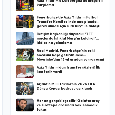
Aziz Yıldırım'a Lüleburgaz'da meşaleli
karşılama
Fenerbahçe'de Aziz Yıldırım Futbol
Transfer Komitesi'nde ana planda
görev alması için Dirk Kuyt ile anlaştı
İletişim başkanlığı duyurdu: "TFF
maçlarda İstiklal Marşı'nı kaldırdı"
iddiasına yalanlama
Real Madrid, Fenerbahçe'nin eski
hocasını başa getirdi! Jose
Mourinho'dan 13 yıl aradan sonra resmi
imza
Aziz Yıldırım'dan transfer sözleri! İlk
kez tarih verdi
Arjantin Milli Takımı'nın 2026 FIFA
Dünya Kupası kadrosu açıklandı
Her an gerçekleşebilir! Galatasaray
ve Göztepe arasında beklenmedik
takas