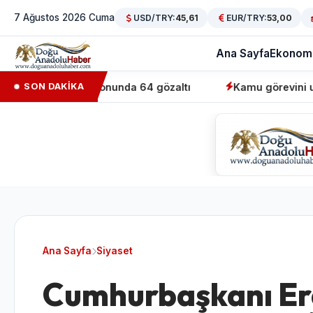
7 Ağustos 2026 Cuma
USD/TRY:
45,61
EUR/TRY:
53,00
Ana Sayfa
Ekonom
zni' operasyonunda 64 gözaltı
Kamu görevini usulsüz üs
SON DAKİKA
Ana Sayfa
Siyaset
Cumhurbaşkanı Erd