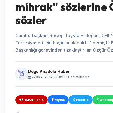
mihrak" sözlerine 
sözler
Cumhurbaşkanı Recep Tayyip Erdoğan, CHP'ye 
Türk siyaseti için hayırlısı olacaktır" demiş
Başkanlığı görevinden uzaklaştırılan Özgür Öz
Doğu Anadolu Haber
27.06.2026 17:37
•
57 Görüntülenme
Paylaş
Tweetle
WhatsA
Haberi Dinle