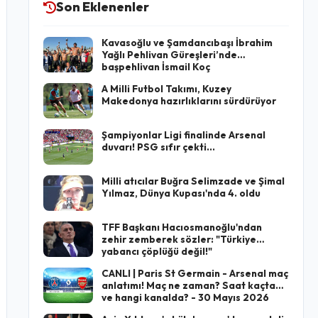
Son Eklenenler
Kavasoğlu ve Şamdancıbaşı İbrahim
Yağlı Pehlivan Güreşleri’nde
başpehlivan İsmail Koç
A Milli Futbol Takımı, Kuzey
Makedonya hazırlıklarını sürdürüyor
Şampiyonlar Ligi finalinde Arsenal
duvarı! PSG sıfır çekti...
Milli atıcılar Buğra Selimzade ve Şimal
Yılmaz, Dünya Kupası'nda 4. oldu
TFF Başkanı Hacıosmanoğlu'ndan
zehir zemberek sözler: "Türkiye
yabancı çöplüğü değil!"
CANLI | Paris St Germain - Arsenal maç
anlatımı! Maç ne zaman? Saat kaçta
ve hangi kanalda? - 30 Mayıs 2026