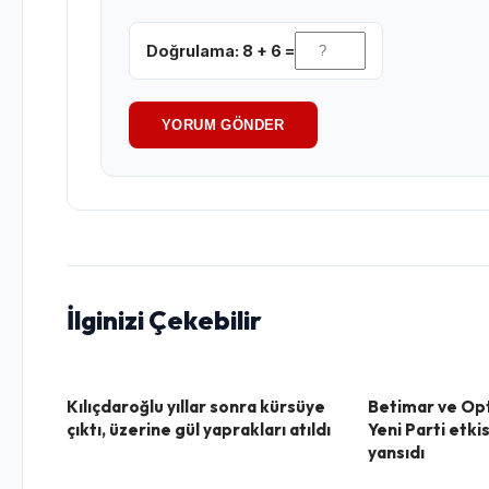
Doğrulama: 8 + 6 =
YORUM GÖNDER
İlginizi Çekebilir
Kılıçdaroğlu yıllar sonra kürsüye
Betimar ve Opt
çıktı, üzerine gül yaprakları atıldı
Yeni Parti etki
yansıdı