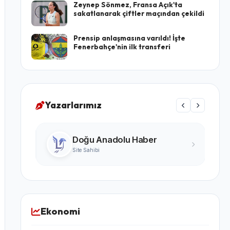
Zeynep Sönmez, Fransa Açık'ta
sakatlanarak çiftler maçından çekildi
Prensip anlaşmasına varıldı! İşte
Fenerbahçe'nin ilk transferi
Yazarlarımız
Turgay Karabıyık
Ünlü Yazar
Ekonomi