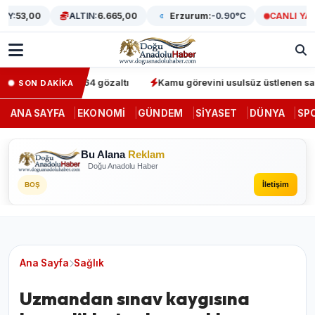
:
53,00
ALTIN:
6.665,00
Erzurum:
-0.90°C
CANLI YAYI
 operasyonunda 64 gözaltı
Kamu görevini usulsüz üstlenen sahte d
SON DAKİKA
ANA SAYFA
EKONOMI
GÜNDEM
SIYASET
DÜNYA
SP
Bu Alana
Reklam
Doğu Anadolu Haber
İletişim
BOŞ
Ana Sayfa
Sağlık
Uzmandan sınav kaygısına