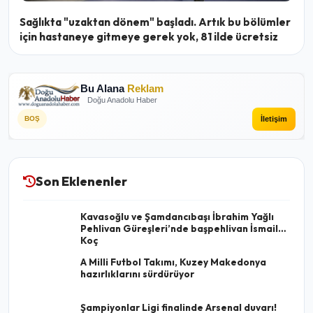
Sağlıkta "uzaktan dönem" başladı. Artık bu bölümler
için hastaneye gitmeye gerek yok, 81 ilde ücretsiz
Bu Alana
Reklam
Doğu Anadolu Haber
İletişim
BOŞ
Son Eklenenler
Kavasoğlu ve Şamdancıbaşı İbrahim Yağlı
Pehlivan Güreşleri’nde başpehlivan İsmail
Koç
A Milli Futbol Takımı, Kuzey Makedonya
hazırlıklarını sürdürüyor
Şampiyonlar Ligi finalinde Arsenal duvarı!