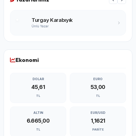
Turgay Karabıyık
Ünlü Yazar
Ekonomi
DOLAR
EURO
45,61
53,00
TL
TL
ALTIN
EUR/USD
6.665,00
1,1621
TL
PARITE