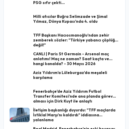
PSG sıfır çekti...
Milli atıcılar Buğra Selimzade ve Şimal
Yılmaz, Dünya Kupası'nda 4. oldu
TFF Başkanı Hacıosmanoğlu'ndan zehir
zemberek sözler: "Türkiye yabancı çöplüğü
değil!"
CANLI | Paris St Germain - Arsenal maç
anlatımı! Maç ne zaman? Saat kaçta ve
hangi kanalda? - 30 Mayıs 2026
Aziz Yıldırım'a Lüleburgaz'da meşaleli
karşılama
Fenerbahçe'de Aziz Yıldırım Futbol
Transfer Komitesi'nde ana planda görev
alması için Dirk Kuyt ile anlaştı
İletişim başkanlığı duyurdu: "TFF maçlarda
İstiklal Marşı'nı kaldırdı" iddiasına
yalanlama
Real Madrid, Fenerbahçe'nin eski hocasını