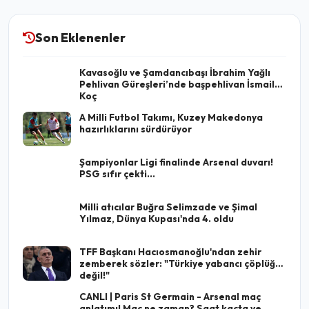
Son Eklenenler
Kavasoğlu ve Şamdancıbaşı İbrahim Yağlı
Pehlivan Güreşleri’nde başpehlivan İsmail
Koç
A Milli Futbol Takımı, Kuzey Makedonya
hazırlıklarını sürdürüyor
Şampiyonlar Ligi finalinde Arsenal duvarı!
PSG sıfır çekti...
Milli atıcılar Buğra Selimzade ve Şimal
Yılmaz, Dünya Kupası'nda 4. oldu
TFF Başkanı Hacıosmanoğlu'ndan zehir
zemberek sözler: "Türkiye yabancı çöplüğü
değil!"
CANLI | Paris St Germain - Arsenal maç
anlatımı! Maç ne zaman? Saat kaçta ve