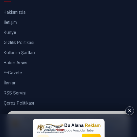
Hakkımızda
İletişim
Künye
Gizlilik Politikası
Kullanım Şartları
Haber Arşivi
E-Gazete
İlanlar
RSS Servisi
Çerez Politikası
Sitemizde size en iyi deneyimi sunabilmek için
Bu Alana
Reklam
çerezleri kullanıyoruz.
Daha fazla bilgi
© 2026
webtasarimhizmeti.com®
. Tüm hakları saklıdır.
Doğu Anadolu Haber
İzin alınmadan, kaynak gösterilerek dahi kullanılamaz. |
Gündem
Kabul Et