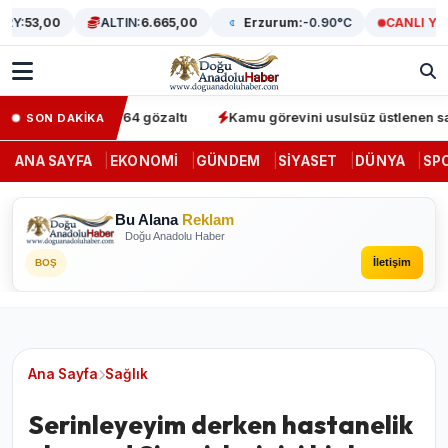
Y:
53,00
ALTIN:
6.665,00
Erzurum:
-0.90°C
CANLI YAYI
 operasyonunda 64 gözaltı
Kamu görevini usulsüz üstlenen sahte 
SON DAKİKA
ANA SAYFA
EKONOMI
GÜNDEM
SIYASET
DÜNYA
SP
Bu Alana
Reklam
Doğu Anadolu Haber
İletişim
BOŞ
Ana Sayfa
Sağlık
Serinleyeyim derken hastanelik