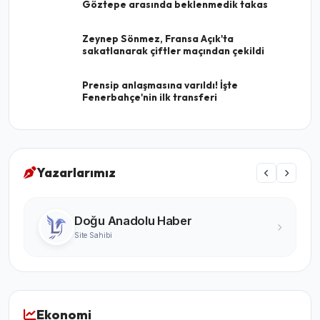
Göztepe arasında beklenmedik takas
Zeynep Sönmez, Fransa Açık'ta
sakatlanarak çiftler maçından çekildi
Prensip anlaşmasına varıldı! İşte
Fenerbahçe'nin ilk transferi
Yazarlarımız
Turgay Karabıyık
Do
Ünlü Yazar
Site 
Ekonomi