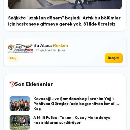
Sağlıkta "uzaktan dönem" başladı. Artık bu bölümler
için hastaneye gitmeye gerek yok, 81 ilde ücretsiz
Bu Alana
Reklam
Doğu Anadolu Haber
İletişim
BOŞ
Son Eklenenler
Kavasoğlu ve Şamdancıbaşı İbrahim Yağlı
Pehlivan Güreşleri’nde başpehlivan İsmail
Koç
A Milli Futbol Takımı, Kuzey Makedonya
hazırlıklarını sürdürüyor