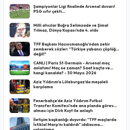
Şampiyonlar Ligi finalinde Arsenal duvarı!
PSG sıfır çekti...
Milli atıcılar Buğra Selimzade ve Şimal
Yılmaz, Dünya Kupası'nda 4. oldu
TFF Başkanı Hacıosmanoğlu'ndan zehir
zemberek sözler: "Türkiye yabancı çöplüğü
değil!"
CANLI | Paris St Germain - Arsenal maç
anlatımı! Maç ne zaman? Saat kaçta ve
hangi kanalda? - 30 Mayıs 2026
Aziz Yıldırım'a Lüleburgaz'da meşaleli
karşılama
Fenerbahçe'de Aziz Yıldırım Futbol
Transfer Komitesi'nde ana planda görev
alması için Dirk Kuyt ile anlaştı
İletişim başkanlığı duyurdu: "TFF maçlarda
İstiklal Marşı'nı kaldırdı" iddiasına
yalanlama