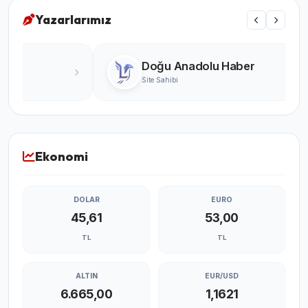
Yazarlarımız
Turgay Karabıyık
Ünlü Yazar
Ekonomi
DOLAR
EURO
45,61
53,00
TL
TL
ALTIN
EUR/USD
6.665,00
1,1621