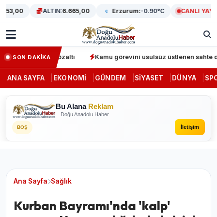
53,00
ALTIN:
6.665,00
Erzurum:
-0.90°C
CANLI YAYIN
syonunda 64 gözaltı
Kamu görevini usulsüz üstlenen sahte denetç
SON DAKİKA
ANA SAYFA
EKONOMI
GÜNDEM
SIYASET
DÜNYA
SP
Bu Alana
Reklam
Doğu Anadolu Haber
İletişim
BOŞ
Ana Sayfa
Sağlık
Kurban Bayramı'nda 'kalp'