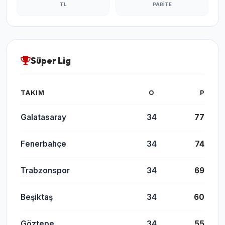
TL
PARITE
Süper Lig
TAKIM
O
P
Galatasaray
34
77
Fenerbahçe
34
74
Trabzonspor
34
69
Beşiktaş
34
60
Göztepe
34
55