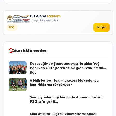
Bu Alana
Reklam
Doğu Anadolu Haber
İletişim
BOŞ
Son Eklenenler
Kavasoğlu ve Şamdancıbaşı İbrahim Yağlı
Pehlivan Güreşleri’nde başpehlivan İsmail
Koç
A Milli Futbol Takımı, Kuzey Makedonya
hazırlıklarını sürdürüyor
Şampiyonlar Ligi finalinde Arsenal duvarı!
PSG sıfır çekti...
Milli atıcılar Buğra Selimzade ve Şimal