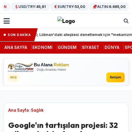
IN
USD/TRY:
45,61
EUR/TRY:
53,00
ALTIN:
6.665,00
tında
ABD, Lübnan'daki ateşkesi denetlemek için "mekanizma" 
SON DAKİKA
ANA SAYFA
EKONOMI
GÜNDEM
SIYASET
DÜNYA
SP
Bu Alana
Reklam
Doğu Anadolu Haber
İletişim
BOŞ
Ana Sayfa
Sağlık
Google'ın tartışılan projesi: 32