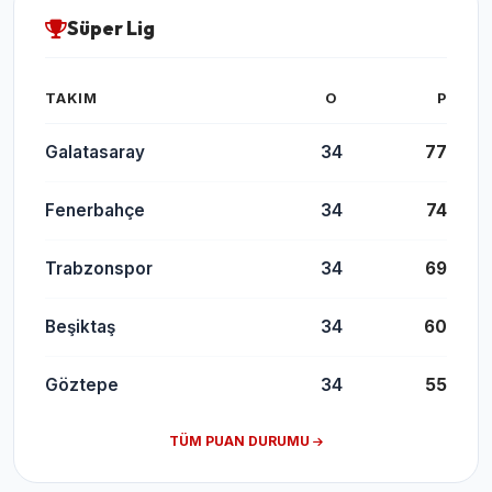
Süper Lig
TAKIM
O
P
Galatasaray
34
77
Fenerbahçe
34
74
Trabzonspor
34
69
Beşiktaş
34
60
Göztepe
34
55
TÜM PUAN DURUMU