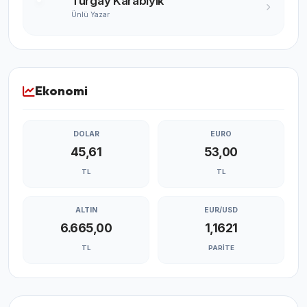
Turgay Karabıyık
Ünlü Yazar
Ekonomi
DOLAR
EURO
45,61
53,00
TL
TL
ALTIN
EUR/USD
6.665,00
1,1621
TL
PARITE