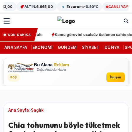
,00
ALTIN:
6.665,00
Erzurum:
-0.90°C
CANLI YAYIN
nunda 64 gözaltı
Kamu görevini usulsüz üstlenen sahte denetçile
SON DAKİKA
ANA SAYFA
EKONOMI
GÜNDEM
SIYASET
DÜNYA
SP
Bu Alana
Reklam
Doğu Anadolu Haber
İletişim
BOŞ
Ana Sayfa
Sağlık
Chia tohumunu böyle tüketmek