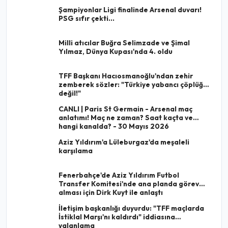
Şampiyonlar Ligi finalinde Arsenal duvarı!
PSG sıfır çekti...
Milli atıcılar Buğra Selimzade ve Şimal
Yılmaz, Dünya Kupası'nda 4. oldu
TFF Başkanı Hacıosmanoğlu'ndan zehir
zemberek sözler: "Türkiye yabancı çöplüğü
değil!"
CANLI | Paris St Germain - Arsenal maç
anlatımı! Maç ne zaman? Saat kaçta ve
hangi kanalda? - 30 Mayıs 2026
Aziz Yıldırım'a Lüleburgaz'da meşaleli
karşılama
Fenerbahçe'de Aziz Yıldırım Futbol
Transfer Komitesi'nde ana planda görev
alması için Dirk Kuyt ile anlaştı
İletişim başkanlığı duyurdu: "TFF maçlarda
İstiklal Marşı'nı kaldırdı" iddiasına
yalanlama