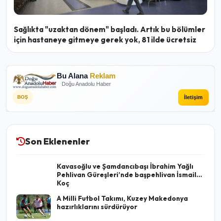
Sağlıkta "uzaktan dönem" başladı. Artık bu bölümler
için hastaneye gitmeye gerek yok, 81 ilde ücretsiz
Bu Alana
Reklam
Doğu Anadolu Haber
İletişim
BOŞ
Son Eklenenler
Kavasoğlu ve Şamdancıbaşı İbrahim Yağlı
Pehlivan Güreşleri’nde başpehlivan İsmail
Koç
A Milli Futbol Takımı, Kuzey Makedonya
hazırlıklarını sürdürüyor