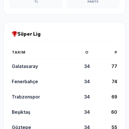
TL
PARITE
Süper Lig
TAKIM
O
P
Galatasaray
34
77
Fenerbahçe
34
74
Trabzonspor
34
69
Beşiktaş
34
60
Göztepe
34
55