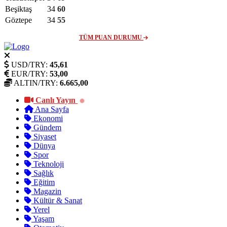
Beşiktaş
34
60
Göztepe
34
55
TÜM PUAN DURUMU
USD/TRY:
45,61
EUR/TRY:
53,00
ALTIN/TRY:
6.665,00
Canlı Yayın
Ana Sayfa
Ekonomi
Gündem
Siyaset
Dünya
Spor
Teknoloji
Sağlık
Eğitim
Magazin
Kültür & Sanat
Yerel
Yaşam