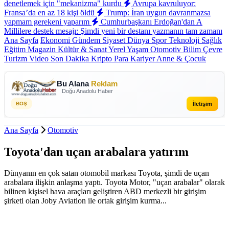
denetlemek için "mekanizma" kurdu
Avrupa kavruluyor:
Fransa’da en az 18 kişi öldü
Trump: İran uygun davranmazsa
yapmam gerekeni yaparım
Cumhurbaşkanı Erdoğan'dan A
Millilere destek mesajı: Şimdi yeni bir destanı yazmanın tam zamanı
Ana Sayfa
Ekonomi
Gündem
Siyaset
Dünya
Spor
Teknoloji
Sağlık
Eğitim
Magazin
Kültür & Sanat
Yerel
Yaşam
Otomotiv
Bilim
Çevre
Turizm
Video
Son Dakika
Kripto Para
Kariyer
Anne & Çocuk
Bu Alana
Reklam
Doğu Anadolu Haber
İletişim
BOŞ
Ana Sayfa
Otomotiv
Toyota'dan uçan arabalara yatırım
Dünyanın en çok satan otomobil markası Toyota, şimdi de uçan
arabalara ilişkin anlaşma yaptı. Toyota Motor, "uçan arabalar" olarak
bilinen kişisel hava araçları geliştiren ABD merkezli bir girişim
şirketi olan Joby Aviation ile ortak girişim kurma...