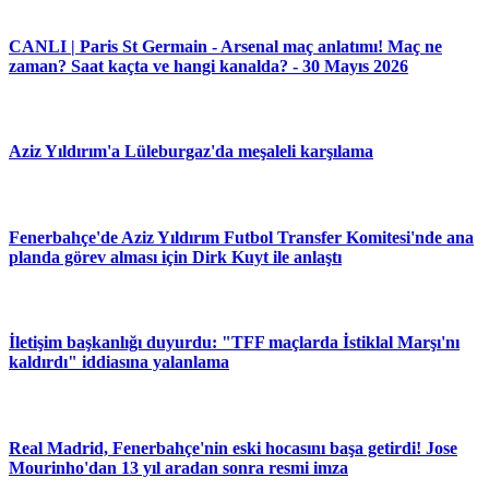
CANLI | Paris St Germain - Arsenal maç anlatımı! Maç ne
zaman? Saat kaçta ve hangi kanalda? - 30 Mayıs 2026
Aziz Yıldırım'a Lüleburgaz'da meşaleli karşılama
Fenerbahçe'de Aziz Yıldırım Futbol Transfer Komitesi'nde ana
planda görev alması için Dirk Kuyt ile anlaştı
İletişim başkanlığı duyurdu: "TFF maçlarda İstiklal Marşı'nı
kaldırdı" iddiasına yalanlama
Real Madrid, Fenerbahçe'nin eski hocasını başa getirdi! Jose
Mourinho'dan 13 yıl aradan sonra resmi imza