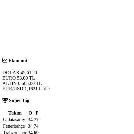
S
Ekonomi
DOLAR
45,61
TL
EURO
53,00
TL
ALTIN
6.665,00
TL
EUR/USD
1,1621
Parite
Süper Lig
Takım
O
P
Galatasaray
34
77
Fenerbahçe
34
74
Trabzonspor
34
69