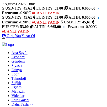
7 Ağustos 2026 Cuma
|
USD/TRY:
45,61
EUR/TRY:
53,00
ALTIN:
6.665,00
Erzurum:
-0.90°C
CANLI YAYIN
USD/TRY:
45,61
EUR/TRY:
53,00
ALTIN:
6.665,00
Erzurum:
-0.90°C
USD/TRY:
45,61
CANLI YAYIN
EUR/TRY:
53,00
ALTIN:
6.665,00
Erzurum:
-0.90°C
CANLI YAYIN
Giriş Yap
Yazar Ol
Ana Sayfa
Ekonomi
Gündem
Siyaset
Dünya
Spor
Teknoloji
Sağlık
Eğitim
Magazin
Videolar
Foto Galeri
Daha Fazla