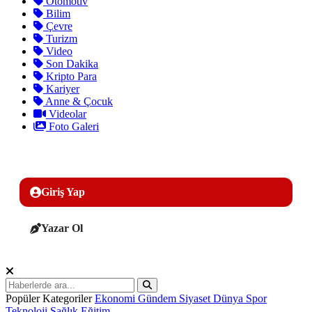
Otomotiv
Bilim
Çevre
Turizm
Video
Son Dakika
Kripto Para
Kariyer
Anne & Çocuk
Videolar
Foto Galeri
Giriş Yap
Yazar Ol
Popüler Kategoriler
Ekonomi
Gündem
Siyaset
Dünya
Spor
Teknoloji
Sağlık
Eğitim