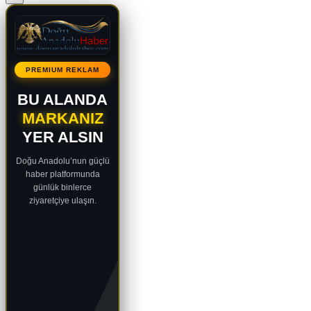
PREMIUM REKLAM
BU ALANDA
MARKANIZ
YER ALSIN
Doğu Anadolu’nun güçlü
haber platformunda
günlük binlerce
ziyaretçiye ulaşın.