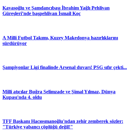
Kavasoğlu ve Şamdancıbaşı İbrahim Yağlı Pehlivan
Güreşleri’nde başpehlivan İsmail Koç
A Milli Futbol Takımı, Kuzey Makedonya hazırlıklarını
sürdürüyor
Şampiyonlar Ligi finalinde Arsenal duvarı! PSG sıfır çekti...
Milli atıcılar Buğra Selimzade ve Şimal Yılmaz, Dünya
Kupası'nda 4. oldu
TFF Başkanı Hacıosmanoğlu'ndan zehir zemberek sözler:
"Türkiye yabancı çöplüğü değil!"