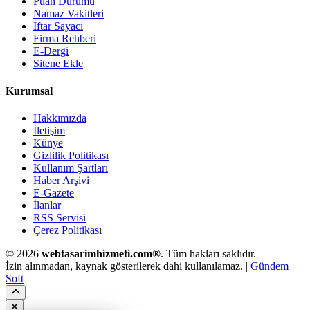
Puan Durumu
Namaz Vakitleri
İftar Sayacı
Firma Rehberi
E-Dergi
Sitene Ekle
Kurumsal
Hakkımızda
İletişim
Künye
Gizlilik Politikası
Kullanım Şartları
Haber Arşivi
E-Gazete
İlanlar
RSS Servisi
Çerez Politikası
© 2026
webtasarimhizmeti.com®
. Tüm hakları saklıdır.
İzin alınmadan, kaynak gösterilerek dahi kullanılamaz. |
Gündem
Soft