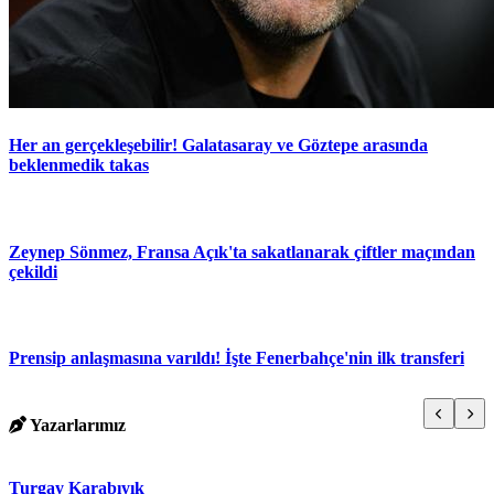
Her an gerçekleşebilir! Galatasaray ve Göztepe arasında
beklenmedik takas
Zeynep Sönmez, Fransa Açık'ta sakatlanarak çiftler maçından
çekildi
Prensip anlaşmasına varıldı! İşte Fenerbahçe'nin ilk transferi
Yazarlarımız
Turgay Karabıyık