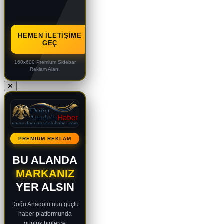
HEMEN İLETIŞIME
GEÇ
160x600 Premium Sidebar
Reklam Alanı
PREMIUM REKLAM
BU ALANDA
MARKANIZ
YER ALSIN
Doğu Anadolu’nun güçlü
haber platformunda
günlük binlerce