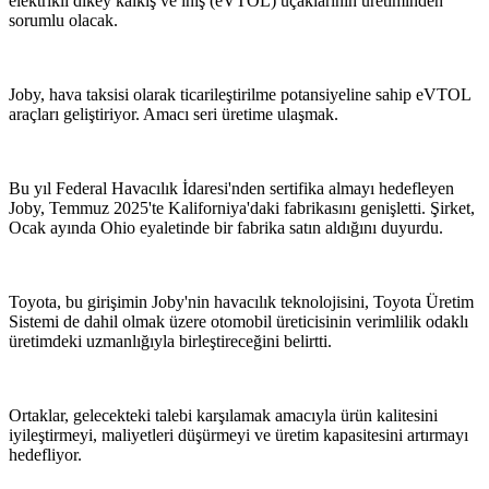
elektrikli dikey kalkış ve iniş (eVTOL) uçaklarının üretiminden
sorumlu olacak.
Joby, hava taksisi olarak ticarileştirilme potansiyeline sahip eVTOL
araçları geliştiriyor. Amacı seri üretime ulaşmak.
Bu yıl Federal Havacılık İdaresi'nden sertifika almayı hedefleyen
Joby, Temmuz 2025'te Kaliforniya'daki fabrikasını genişletti. Şirket,
Ocak ayında Ohio eyaletinde bir fabrika satın aldığını duyurdu.
Toyota, bu girişimin Joby'nin havacılık teknolojisini, Toyota Üretim
Sistemi de dahil olmak üzere otomobil üreticisinin verimlilik odaklı
üretimdeki uzmanlığıyla birleştireceğini belirtti.
Ortaklar, gelecekteki talebi karşılamak amacıyla ürün kalitesini
iyileştirmeyi, maliyetleri düşürmeyi ve üretim kapasitesini artırmayı
hedefliyor.