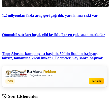
1,2 milyondan fazla araç geri çağrıldı, yaralanma riski var
Otomobil satışları bıçak gibi kesildi. İşte en çok satan markalar
Togg Ağustos kampanyası başladı. 59 bin liradan başlıyor,
faizsiz, tamamına kredi imkanı. Ödemeler 3 ay sonra başlıyor
Bu Alana
Reklam
Doğu Anadolu Haber
İletişim
BOŞ
Son Eklenenler