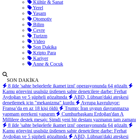
Kültür & Sanat
Yerel
Yaşam
Otomotiv
Bilim
Çevre
Turizm
Video
Son Dakika
Kripto Para
Kariyer
Anne & Çocuk
SON DAKİKA
8 ilde 'sahte belgelerle ikamet izni' operasyonunda 64 gözaltı
Kamu görevini usulsüz üstlenen sahte denetçilere darbe: Ferhat
Aydoğan ve 5 şüpheli gözaltında
ABD, Lübnan'daki ateşkesi
denetlemek için "mekanizma" kurdu
Avrupa kavruluyor:
Fransa’da en az 18 kişi öldü
Trump: İran uygun davranmazsa
yapmam gerekeni yaparım
Cumhurbaşkanı Erdoğan'dan A
Millilere destek mesajı: Şimdi yeni bir destanı yazmanın tam zamanı
8 ilde 'sahte belgelerle ikamet izni' operasyonunda 64 gözaltı
Kamu görevini usulsüz üstlenen sahte denetçilere darbe: Ferhat
Aydoğan ve 5 şüpheli gözaltında
ABD, Lübnan'daki ateşkesi