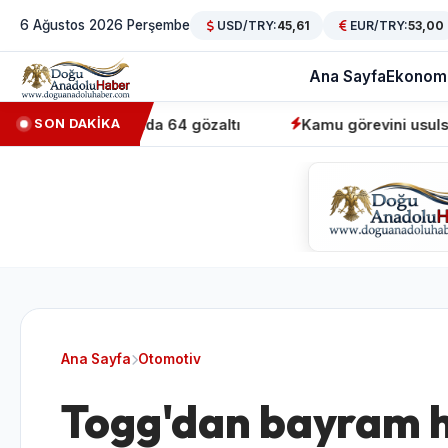
6 Ağustos 2026 Perşembe
USD/TRY:
45,61
EUR/TRY:
53,00
Ana Sayfa
Ekonom
yonunda 64 gözaltı
Kamu görevini usulsüz üstlenen saht
SON DAKİKA
Ana Sayfa
Otomotiv
Togg'dan bayram he