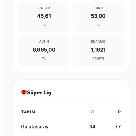
DOLAR
EURO
45,61
53,00
TL
TL
ALTIN
EUR/USD
6.665,00
1,1621
TL
PARITE
Süper Lig
TAKIM
O
P
Galatasaray
34
77