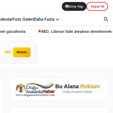
Giriş Yap
Yazar Ol
ideolar
Foto Galeri
Daha Fazla
ABD, Lübnan'daki ateşkesi denetlemek için "mekanizm
İletişim
BOŞ
Bu Alana
Reklam
Doğu Anadolu Haber