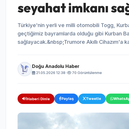
seyahat imkanı sa
Türkiye'nin yerli ve milli otomobili Togg, Kur
geçtiğimiz bayramlarda olduğu gibi Kurban Ba
sağlayacak.&nbsp;Trumore Akıllı Cihazım'a kayı
Doğu Anadolu Haber
21.05.2026 12:38
•
70 Görüntülenme
Paylaş
Tweetle
WhatsA
Haberi Dinle