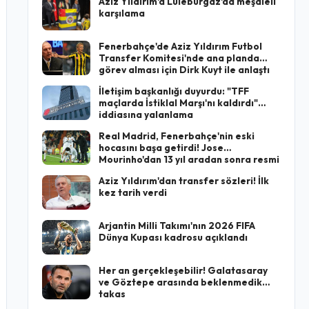
Aziz Yıldırım'a Lüleburgaz'da meşaleli
karşılama
Fenerbahçe'de Aziz Yıldırım Futbol
Transfer Komitesi'nde ana planda
görev alması için Dirk Kuyt ile anlaştı
İletişim başkanlığı duyurdu: "TFF
maçlarda İstiklal Marşı'nı kaldırdı"
iddiasına yalanlama
Real Madrid, Fenerbahçe'nin eski
hocasını başa getirdi! Jose
Mourinho'dan 13 yıl aradan sonra resmi
imza
Aziz Yıldırım'dan transfer sözleri! İlk
kez tarih verdi
Arjantin Milli Takımı'nın 2026 FIFA
Dünya Kupası kadrosu açıklandı
Her an gerçekleşebilir! Galatasaray
ve Göztepe arasında beklenmedik
takas