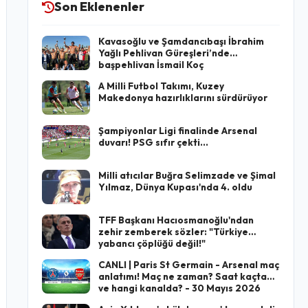
Son Eklenenler
Kavasoğlu ve Şamdancıbaşı İbrahim
Yağlı Pehlivan Güreşleri’nde
başpehlivan İsmail Koç
A Milli Futbol Takımı, Kuzey
Makedonya hazırlıklarını sürdürüyor
Şampiyonlar Ligi finalinde Arsenal
duvarı! PSG sıfır çekti...
Milli atıcılar Buğra Selimzade ve Şimal
Yılmaz, Dünya Kupası'nda 4. oldu
TFF Başkanı Hacıosmanoğlu'ndan
zehir zemberek sözler: "Türkiye
yabancı çöplüğü değil!"
CANLI | Paris St Germain - Arsenal maç
anlatımı! Maç ne zaman? Saat kaçta
ve hangi kanalda? - 30 Mayıs 2026