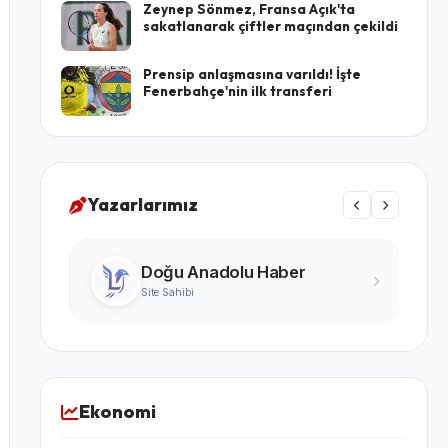
Zeynep Sönmez, Fransa Açık'ta
sakatlanarak çiftler maçından çekildi
Prensip anlaşmasına varıldı! İşte
Fenerbahçe'nin ilk transferi
Yazarlarımız
Turgay Karabıyık
Ünlü Yazar
Ekonomi