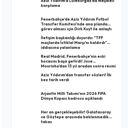
Aziz Yıldırım'a Lüleburgaz'da meşaleli
karşılama
Fenerbahçe'de Aziz Yıldırım Futbol
Transfer Komitesi'nde ana planda
görev alması için Dirk Kuyt ile anlaştı
İletişim başkanlığı duyurdu: "TFF
maçlarda İstiklal Marşı'nı kaldırdı"
iddiasına yalanlama
Real Madrid, Fenerbahçe'nin eski
hocasını başa getirdi! Jose
Mourinho'dan 13 yıl aradan sonra resmi
imza
Aziz Yıldırım'dan transfer sözleri! İlk
kez tarih verdi
Arjantin Milli Takımı'nın 2026 FIFA
Dünya Kupası kadrosu açıklandı
Her an gerçekleşebilir! Galatasaray
ve Göztepe arasında beklenmedik
takas