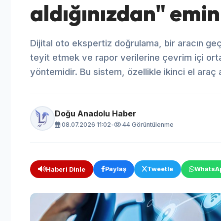
aldığınızdan" emin
Dijital oto ekspertiz doğrulama, bir aracın ge
teyit etmek ve rapor verilerine çevrim içi ort
yöntemidir. Bu sistem, özellikle ikinci el araç 
Doğu Anadolu Haber
08.07.2026 11:02
•
44 Görüntülenme
Paylaş
Tweetle
WhatsA
Haberi Dinle