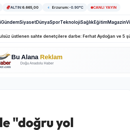
ALTIN:
6.665,00
Erzurum:
-0.90°C
CANLI YAYIN
i
Gündem
Siyaset
Dünya
Spor
Teknoloji
Sağlık
Eğitim
Magazin
V
te denetçilere darbe: Ferhat Aydoğan ve 5 şüpheli gözaltında
Bu Alana
Reklam
Doğu Anadolu Haber
le "doğru yol