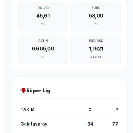
DOLAR
EURO
45,61
53,00
TL
TL
ALTIN
EUR/USD
6.665,00
1,1621
TL
PARITE
Süper Lig
TAKIM
O
P
Galatasaray
34
77