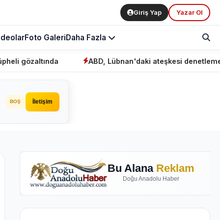
Giriş Yap
Yazar Ol
ideolar
Foto Galeri
Daha Fazla
ABD, Lübnan'daki ateşkesi denetlemek için "mekaniz
İletişim
BOŞ
Bu Alana
Reklam
Doğu Anadolu Haber