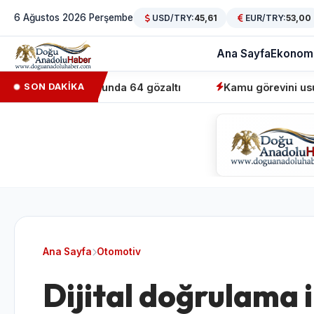
6 Ağustos 2026 Perşembe
USD/TRY:
45,61
EUR/TRY:
53,00
Ana Sayfa
Ekonom
syonunda 64 gözaltı
Kamu görevini usulsüz üstlenen sah
SON DAKİKA
Ana Sayfa
Otomotiv
Dijital doğrulama i