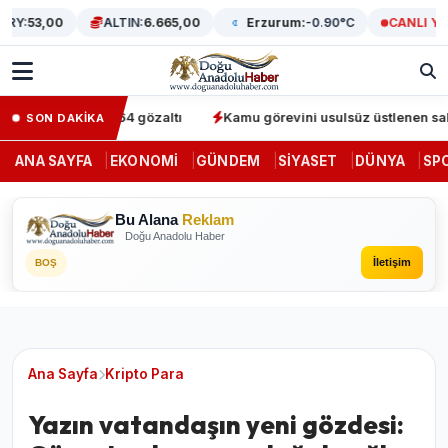
Y:
53,00
ALTIN:
6.665,00
Erzurum:
-0.90°C
CANLI YAYI
 operasyonunda 64 gözaltı
Kamu görevini usulsüz üstlenen sahte d
SON DAKİKA
ANA SAYFA
EKONOMI
GÜNDEM
SIYASET
DÜNYA
SP
Bu Alana
Reklam
Doğu Anadolu Haber
İletişim
BOŞ
Ana Sayfa
Kripto Para
Yazın vatandaşın yeni gözdesi: