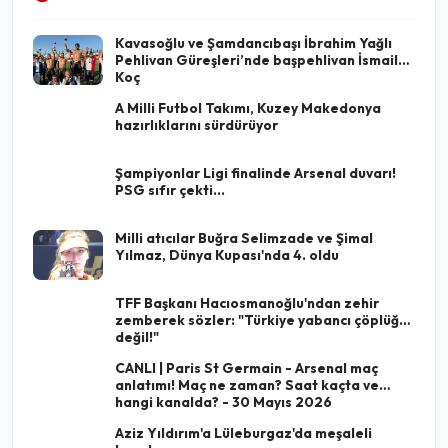
Kavasoğlu ve Şamdancıbaşı İbrahim Yağlı
Pehlivan Güreşleri’nde başpehlivan İsmail
Koç
A Milli Futbol Takımı, Kuzey Makedonya
hazırlıklarını sürdürüyor
Şampiyonlar Ligi finalinde Arsenal duvarı!
PSG sıfır çekti...
Milli atıcılar Buğra Selimzade ve Şimal
Yılmaz, Dünya Kupası'nda 4. oldu
TFF Başkanı Hacıosmanoğlu'ndan zehir
zemberek sözler: "Türkiye yabancı çöplüğü
değil!"
CANLI | Paris St Germain - Arsenal maç
anlatımı! Maç ne zaman? Saat kaçta ve
hangi kanalda? - 30 Mayıs 2026
Aziz Yıldırım'a Lüleburgaz'da meşaleli