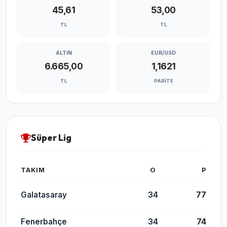
45,61
53,00
TL
TL
ALTIN
EUR/USD
6.665,00
1,1621
TL
PARITE
Süper Lig
TAKIM
O
P
Galatasaray
34
77
Fenerbahçe
34
74