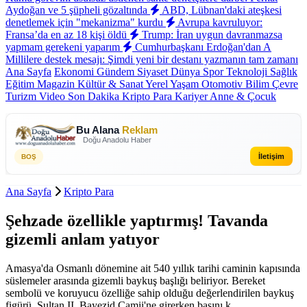
Aydoğan ve 5 şüpheli gözaltında
ABD, Lübnan'daki ateşkesi
denetlemek için "mekanizma" kurdu
Avrupa kavruluyor:
Fransa’da en az 18 kişi öldü
Trump: İran uygun davranmazsa
yapmam gerekeni yaparım
Cumhurbaşkanı Erdoğan'dan A
Millilere destek mesajı: Şimdi yeni bir destanı yazmanın tam zamanı
Ana Sayfa
Ekonomi
Gündem
Siyaset
Dünya
Spor
Teknoloji
Sağlık
Eğitim
Magazin
Kültür & Sanat
Yerel
Yaşam
Otomotiv
Bilim
Çevre
Turizm
Video
Son Dakika
Kripto Para
Kariyer
Anne & Çocuk
Bu Alana
Reklam
Doğu Anadolu Haber
İletişim
BOŞ
Ana Sayfa
Kripto Para
Şehzade özellikle yaptırmış! Tavanda
gizemli anlam yatıyor
Amasya'da Osmanlı dönemine ait 540 yıllık tarihi caminin kapısında
süslemeler arasında gizemli baykuş başlığı beliriyor. Bereket
sembolü ve koruyucu özelliğe sahip olduğu değerlendirilen baykuş
figürü, Sultan II. Bayezid Camii'ne girerken başını k...