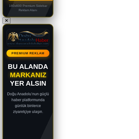
160x600 Premium Sidebar
Reklam Alanı
PREMIUM REKLAM
BU ALANDA
MARKANIZ
YER ALSIN
Doğu Anadolu’nun güçlü
haber platformunda
günlük binlerce
ziyaretçiye ulaşın.