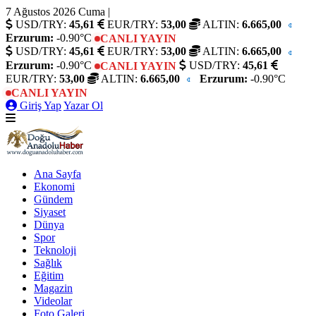
7 Ağustos 2026 Cuma
|
USD/TRY:
45,61
EUR/TRY:
53,00
ALTIN:
6.665,00
Erzurum:
-0.90°C
CANLI YAYIN
USD/TRY:
45,61
EUR/TRY:
53,00
ALTIN:
6.665,00
Erzurum:
-0.90°C
USD/TRY:
45,61
CANLI YAYIN
EUR/TRY:
53,00
ALTIN:
6.665,00
Erzurum:
-0.90°C
CANLI YAYIN
Giriş Yap
Yazar Ol
Ana Sayfa
Ekonomi
Gündem
Siyaset
Dünya
Spor
Teknoloji
Sağlık
Eğitim
Magazin
Videolar
Foto Galeri