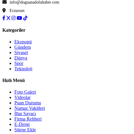
info@doguanadoluhaber.com
Erzurum
Kategoriler
Ekonomi
Gündem
Siyaset
Dünya
Spor
Teknoloji
Hızlı Menü
Foto Galeri
Videolar
Puan Durumu
Namaz Vakitleri
İftar Sayacı
Firma Rehberi
E-Dergi
Sitene Ekle