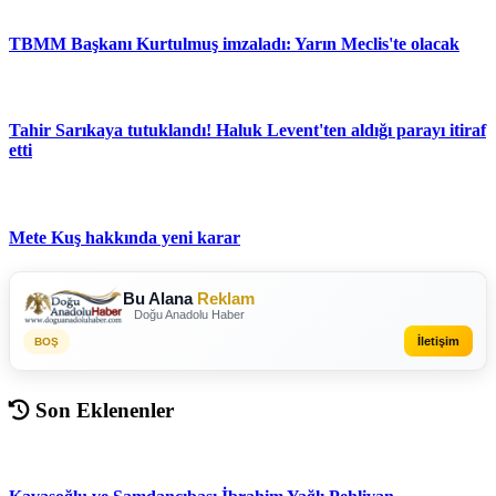
TBMM Başkanı Kurtulmuş imzaladı: Yarın Meclis'te olacak
Tahir Sarıkaya tutuklandı! Haluk Levent'ten aldığı parayı itiraf
etti
Mete Kuş hakkında yeni karar
Bu Alana
Reklam
Doğu Anadolu Haber
İletişim
BOŞ
Son Eklenenler