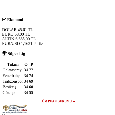
S
Ekonomi
DOLAR
45,61
TL
EURO
53,00
TL
ALTIN
6.665,00
TL
EUR/USD
1,1621
Parite
Süper Lig
Takım
O
P
Galatasaray
34
77
Fenerbahçe
34
74
Trabzonspor
34
69
Beşiktaş
34
60
Göztepe
34
55
TÜM PUAN DURUMU