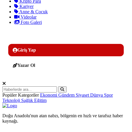
Kripto Para
Kariyer
Anne & Çocuk
Videolar
Foto Galeri
Giriş Yap
Yazar Ol
Popüler Kategoriler
Ekonomi
Gündem
Siyaset
Dünya
Spor
Teknoloji
Sağlık
Eğitim
Doğu Anadolu'nun atan nabzı, bölgenin en hızlı ve tarafsız haber
kaynağı.