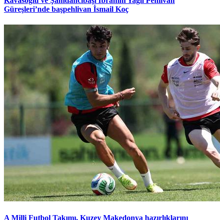
Kavasoğlu ve Şamdancıbaşı İbrahim Yağlı Pehlivan
Güreşleri’nde başpehlivan İsmail Koç
A Milli Futbol Takımı, Kuzey Makedonya hazırlıklarını