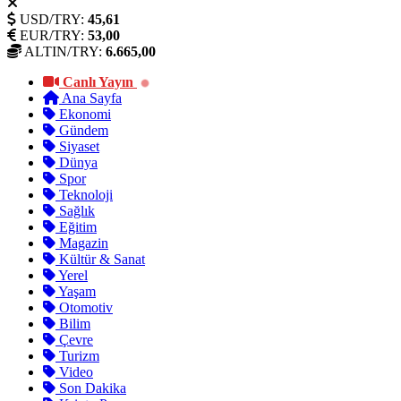
USD/TRY:
45,61
EUR/TRY:
53,00
ALTIN/TRY:
6.665,00
Canlı Yayın
Ana Sayfa
Ekonomi
Gündem
Siyaset
Dünya
Spor
Teknoloji
Sağlık
Eğitim
Magazin
Kültür & Sanat
Yerel
Yaşam
Otomotiv
Bilim
Çevre
Turizm
Video
Son Dakika