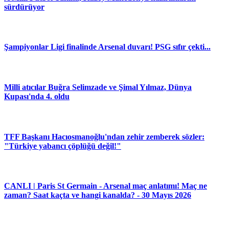
sürdürüyor
Şampiyonlar Ligi finalinde Arsenal duvarı! PSG sıfır çekti...
Milli atıcılar Buğra Selimzade ve Şimal Yılmaz, Dünya
Kupası'nda 4. oldu
TFF Başkanı Hacıosmanoğlu'ndan zehir zemberek sözler:
"Türkiye yabancı çöplüğü değil!"
CANLI | Paris St Germain - Arsenal maç anlatımı! Maç ne
zaman? Saat kaçta ve hangi kanalda? - 30 Mayıs 2026