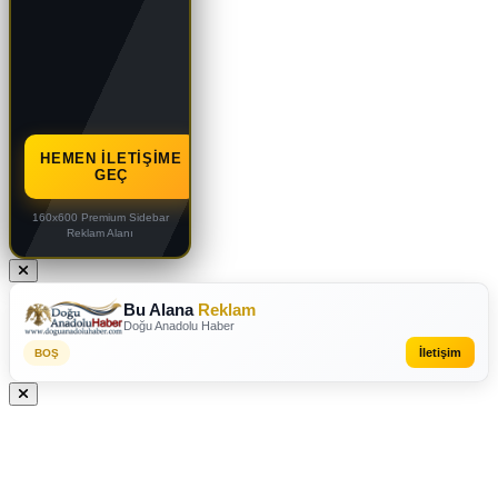
HEMEN İLETIŞIME
GEÇ
160x600 Premium Sidebar
Reklam Alanı
Bu Alana
Reklam
Doğu Anadolu Haber
İletişim
BOŞ