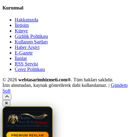
Kurumsal
Hakkımızda
İletişim
Künye
Gizlilik Politikası
Kullanım Şartları
Haber Arşivi
E-Gazete
İlanlar
RSS Servisi
Çerez Politikası
© 2026
webtasarimhizmeti.com®
. Tüm hakları saklıdır.
İzin alınmadan, kaynak gösterilerek dahi kullanılamaz. |
Gündem
Soft
PREMIUM REKLAM