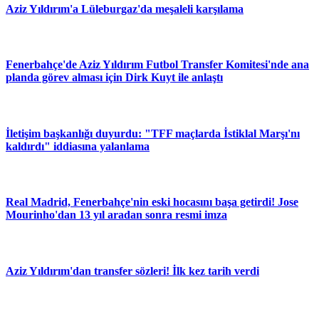
Aziz Yıldırım'a Lüleburgaz'da meşaleli karşılama
Fenerbahçe'de Aziz Yıldırım Futbol Transfer Komitesi'nde ana
planda görev alması için Dirk Kuyt ile anlaştı
İletişim başkanlığı duyurdu: "TFF maçlarda İstiklal Marşı'nı
kaldırdı" iddiasına yalanlama
Real Madrid, Fenerbahçe'nin eski hocasını başa getirdi! Jose
Mourinho'dan 13 yıl aradan sonra resmi imza
Aziz Yıldırım'dan transfer sözleri! İlk kez tarih verdi