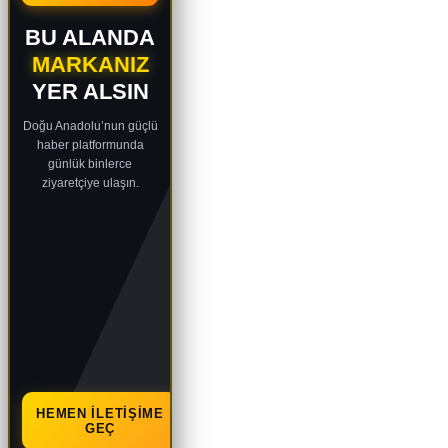
BU ALANDA
MARKANIZ
YER ALSIN
Doğu Anadolu’nun güçlü
haber platformunda
günlük binlerce
ziyaretçiye ulaşın.
HEMEN İLETIŞIME
GEÇ