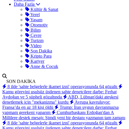
Daha Fazla
Kültür & Sanat
Yerel
Yaşam
Otomotiv
Bilim
Çevre
Turizm
Video
Son Dakika
Kripto Para
Kariyer
Anne & Çocuk
SON DAKİKA
8 ilde 'sahte belgelerle ikamet izni' operasyonunda 64 gözaltı
Kamu görevini usulsüz üstlenen sahte denetçilere darbe: Ferhat
Aydoğan ve 5 şüpheli gözaltında
ABD, Lübnan'daki ateşkesi
denetlemek için "mekanizma" kurdu
Avrupa kavruluyor:
Fransa’da en az 18 kişi öldü
Trump: İran uygun davranmazsa
yapmam gerekeni yaparım
Cumhurbaşkanı Erdoğan'dan A
Millilere destek mesajı: Şimdi yeni bir destanı yazmanın tam zamanı
8 ilde 'sahte belgelerle ikamet izni' operasyonunda 64 gözaltı
Kamu görevini usulsüz üstlenen sahte denetçilere darbe: Ferhat