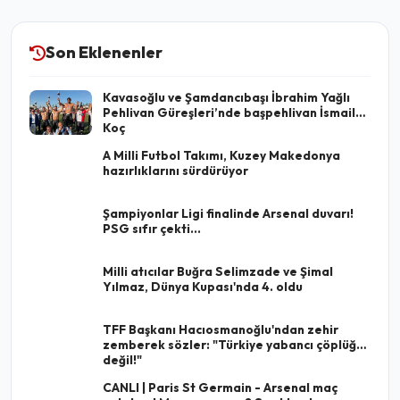
Son Eklenenler
Kavasoğlu ve Şamdancıbaşı İbrahim Yağlı
Pehlivan Güreşleri’nde başpehlivan İsmail
Koç
A Milli Futbol Takımı, Kuzey Makedonya
hazırlıklarını sürdürüyor
Şampiyonlar Ligi finalinde Arsenal duvarı!
PSG sıfır çekti...
Milli atıcılar Buğra Selimzade ve Şimal
Yılmaz, Dünya Kupası'nda 4. oldu
TFF Başkanı Hacıosmanoğlu'ndan zehir
zemberek sözler: "Türkiye yabancı çöplüğü
değil!"
CANLI | Paris St Germain - Arsenal maç