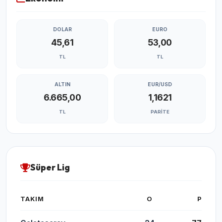
DOLAR
EURO
45,61
53,00
TL
TL
ALTIN
EUR/USD
6.665,00
1,1621
TL
PARITE
Süper Lig
TAKIM
O
P