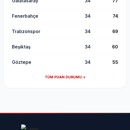
Galatasaray
34
77
Fenerbahçe
34
74
Trabzonspor
34
69
Beşiktaş
34
60
Göztepe
34
55
TÜM PUAN DURUMU