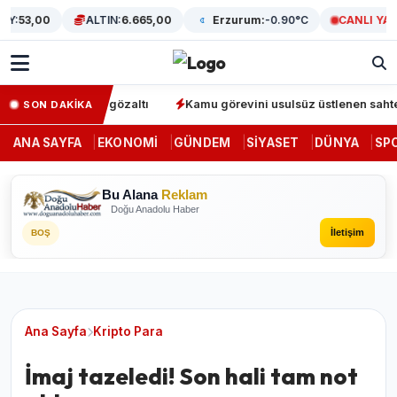
:
53,00
ALTIN:
6.665,00
Erzurum:
-0.90°C
CANLI YAYIN
erasyonunda 64 gözaltı
Kamu görevini usulsüz üstlenen sahte den
SON DAKİKA
ANA SAYFA
EKONOMI
GÜNDEM
SIYASET
DÜNYA
SP
Bu Alana
Reklam
Doğu Anadolu Haber
İletişim
BOŞ
Ana Sayfa
Kripto Para
İmaj tazeledi! Son hali tam not