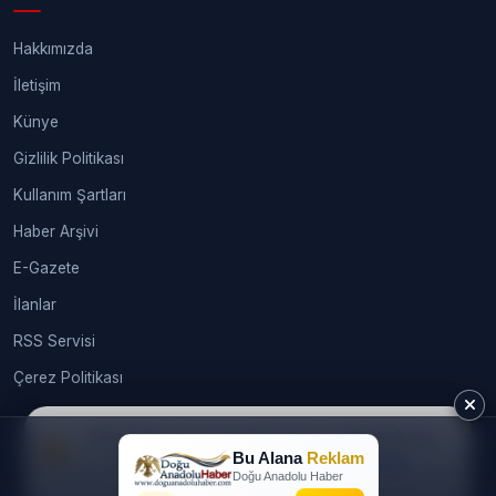
Hakkımızda
İletişim
Künye
Gizlilik Politikası
Kullanım Şartları
Haber Arşivi
E-Gazete
İlanlar
RSS Servisi
Çerez Politikası
Sitemizde size en iyi deneyimi sunabilmek için
Bu Alana
Reklam
çerezleri kullanıyoruz.
Daha fazla bilgi
© 2026
webtasarimhizmeti.com®
. Tüm hakları saklıdır.
Doğu Anadolu Haber
İzin alınmadan, kaynak gösterilerek dahi kullanılamaz. |
Gündem