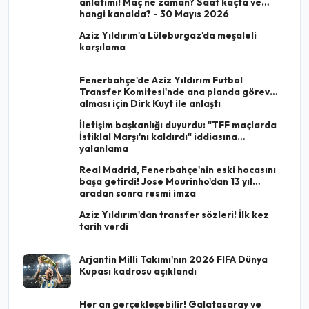
anlatımı! Maç ne zaman? Saat kaçta ve
hangi kanalda? - 30 Mayıs 2026
Aziz Yıldırım'a Lüleburgaz'da meşaleli
karşılama
Fenerbahçe'de Aziz Yıldırım Futbol
Transfer Komitesi'nde ana planda görev
alması için Dirk Kuyt ile anlaştı
İletişim başkanlığı duyurdu: "TFF maçlarda
İstiklal Marşı'nı kaldırdı" iddiasına
yalanlama
Real Madrid, Fenerbahçe'nin eski hocasını
başa getirdi! Jose Mourinho'dan 13 yıl
aradan sonra resmi imza
Aziz Yıldırım'dan transfer sözleri! İlk kez
tarih verdi
Arjantin Milli Takımı'nın 2026 FIFA Dünya
Kupası kadrosu açıklandı
Her an gerçekleşebilir! Galatasaray ve