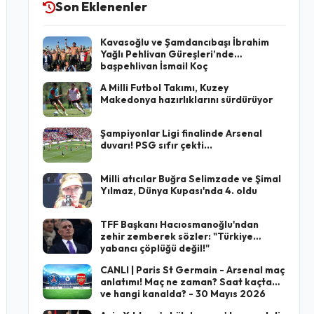
Son Eklenenler
Kavasoğlu ve Şamdancıbaşı İbrahim
Yağlı Pehlivan Güreşleri’nde
başpehlivan İsmail Koç
A Milli Futbol Takımı, Kuzey
Makedonya hazırlıklarını sürdürüyor
Şampiyonlar Ligi finalinde Arsenal
duvarı! PSG sıfır çekti...
Milli atıcılar Buğra Selimzade ve Şimal
Yılmaz, Dünya Kupası'nda 4. oldu
TFF Başkanı Hacıosmanoğlu'ndan
zehir zemberek sözler: "Türkiye
yabancı çöplüğü değil!"
CANLI | Paris St Germain - Arsenal maç
anlatımı! Maç ne zaman? Saat kaçta
ve hangi kanalda? - 30 Mayıs 2026