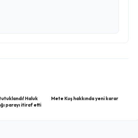
tutuklandı! Haluk
Mete Kuş hakkında yeni karar
ı parayı itiraf etti