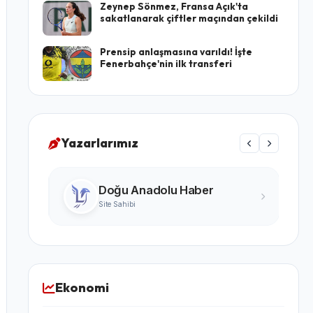
Zeynep Sönmez, Fransa Açık'ta
sakatlanarak çiftler maçından çekildi
Prensip anlaşmasına varıldı! İşte
Fenerbahçe'nin ilk transferi
Yazarlarımız
Turgay Karabıyık
Ünlü Yazar
Ekonomi