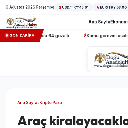
6 Ağustos 2026 Perşembe
USD/TRY:
45,61
EUR/TRY:
53,00
Ana Sayfa
Ekonom
' operasyonunda 64 gözaltı
Kamu görevini usulsüz üstle
SON DAKİKA
Ana Sayfa
Kripto Para
Araç kiralayacakla