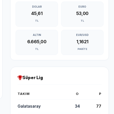
DOLAR
EURO
45,61
53,00
TL
TL
ALTIN
EUR/USD
6.665,00
1,1621
TL
PARITE
Süper Lig
TAKIM
O
P
Galatasaray
34
77