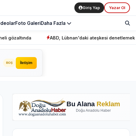
Giriş Yap
Yazar Ol
ideolar
Foto Galeri
Daha Fazla
altında
ABD, Lübnan'daki ateşkesi denetlemek için "
İletişim
BOŞ
Bu Alana
Reklam
Doğu Anadolu Haber