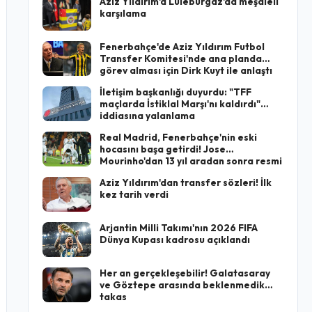
Aziz Yıldırım'a Lüleburgaz'da meşaleli
karşılama
Fenerbahçe'de Aziz Yıldırım Futbol
Transfer Komitesi'nde ana planda
görev alması için Dirk Kuyt ile anlaştı
İletişim başkanlığı duyurdu: "TFF
maçlarda İstiklal Marşı'nı kaldırdı"
iddiasına yalanlama
Real Madrid, Fenerbahçe'nin eski
hocasını başa getirdi! Jose
Mourinho'dan 13 yıl aradan sonra resmi
imza
Aziz Yıldırım'dan transfer sözleri! İlk
kez tarih verdi
Arjantin Milli Takımı'nın 2026 FIFA
Dünya Kupası kadrosu açıklandı
Her an gerçekleşebilir! Galatasaray
ve Göztepe arasında beklenmedik
takas