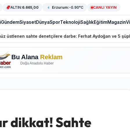
ALTIN:
6.665,00
Erzurum:
-0.90°C
CANLI YAYIN
i
Gündem
Siyaset
Dünya
Spor
Teknoloji
Sağlık
Eğitim
Magazin
V
nen sahte denetçilere darbe: Ferhat Aydoğan ve 5 şüpheli göz
Bu Alana
Reklam
Doğu Anadolu Haber
r dikkat! Sahte