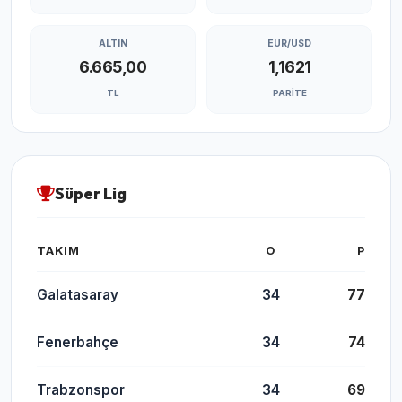
ALTIN
EUR/USD
6.665,00
1,1621
TL
PARITE
Süper Lig
TAKIM
O
P
Galatasaray
34
77
Fenerbahçe
34
74
Trabzonspor
34
69