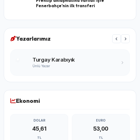
Prensip anlaşmasına varıldı! İşte
Fenerbahçe'nin ilk transferi
Yazarlarımız
Turgay Karabıyık
Ünlü Yazar
Ekonomi
DOLAR
EURO
45,61
53,00
TL
TL