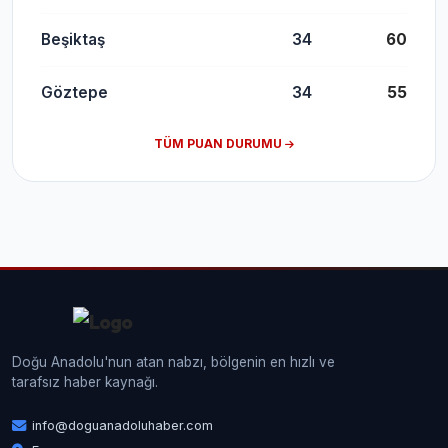
Beşiktaş
34
60
Göztepe
34
55
TÜM PUAN DURUMU
Doğu Anadolu'nun atan nabzı, bölgenin en hızlı ve
tarafsız haber kaynağı.
info@doguanadoluhaber.com