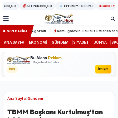
Y:
53,00
ALTIN:
6.665,00
Erzurum:
-0.90°C
CANLI YAYI
perasyonunda 64 gözaltı
Kamu görevini usulsüz üstlenen sahte de
SON DAKİKA
ANA SAYFA
EKONOMI
GÜNDEM
SIYASET
DÜNYA
SP
Bu Alana
Reklam
Doğu Anadolu Haber
İletişim
BOŞ
Ana Sayfa
Gündem
TBMM Başkanı Kurtulmuş’tan