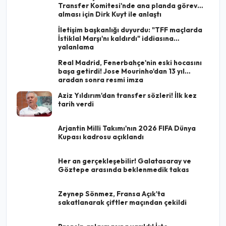
Transfer Komitesi'nde ana planda görev
alması için Dirk Kuyt ile anlaştı
İletişim başkanlığı duyurdu: "TFF maçlarda
İstiklal Marşı'nı kaldırdı" iddiasına
yalanlama
Real Madrid, Fenerbahçe'nin eski hocasını
başa getirdi! Jose Mourinho'dan 13 yıl
aradan sonra resmi imza
Aziz Yıldırım'dan transfer sözleri! İlk kez
tarih verdi
Arjantin Milli Takımı'nın 2026 FIFA Dünya
Kupası kadrosu açıklandı
Her an gerçekleşebilir! Galatasaray ve
Göztepe arasında beklenmedik takas
Zeynep Sönmez, Fransa Açık'ta
sakatlanarak çiftler maçından çekildi