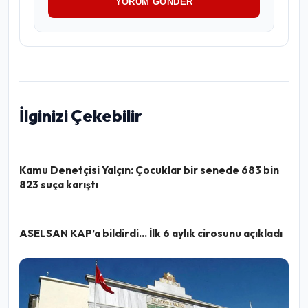
YORUM GÖNDER
İlginizi Çekebilir
Kamu Denetçisi Yalçın: Çocuklar bir senede 683 bin
823 suça karıştı
ASELSAN KAP’a bildirdi… İlk 6 aylık cirosunu açıkladı