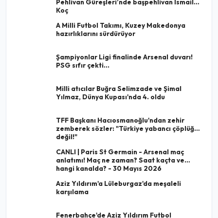
Pehlivan Güreşleri’nde başpehlivan İsmail
Koç
A Milli Futbol Takımı, Kuzey Makedonya
hazırlıklarını sürdürüyor
Şampiyonlar Ligi finalinde Arsenal duvarı!
PSG sıfır çekti...
Milli atıcılar Buğra Selimzade ve Şimal
Yılmaz, Dünya Kupası'nda 4. oldu
TFF Başkanı Hacıosmanoğlu'ndan zehir
zemberek sözler: "Türkiye yabancı çöplüğü
değil!"
CANLI | Paris St Germain - Arsenal maç
anlatımı! Maç ne zaman? Saat kaçta ve
hangi kanalda? - 30 Mayıs 2026
Aziz Yıldırım'a Lüleburgaz'da meşaleli
karşılama
Fenerbahçe'de Aziz Yıldırım Futbol