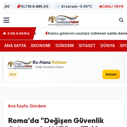
00
ALTIN:
6.665,00
Erzurum:
-0.90°C
CANLI YAYIN
nda 64 gözaltı
Kamu görevini usulsüz üstlenen sahte denetçilere
SON DAKİKA
ANA SAYFA
EKONOMI
GÜNDEM
SIYASET
DÜNYA
SP
Bu Alana
Reklam
Doğu Anadolu Haber
İletişim
BOŞ
Ana Sayfa
Gündem
Roma'da "Değişen Güvenlik