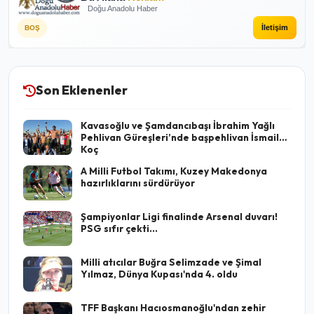
Doğu Anadolu Haber
İletişim
BOŞ
Son Eklenenler
Kavasoğlu ve Şamdancıbaşı İbrahim Yağlı
Pehlivan Güreşleri’nde başpehlivan İsmail
Koç
A Milli Futbol Takımı, Kuzey Makedonya
hazırlıklarını sürdürüyor
Şampiyonlar Ligi finalinde Arsenal duvarı!
PSG sıfır çekti...
Milli atıcılar Buğra Selimzade ve Şimal
Yılmaz, Dünya Kupası'nda 4. oldu
TFF Başkanı Hacıosmanoğlu'ndan zehir