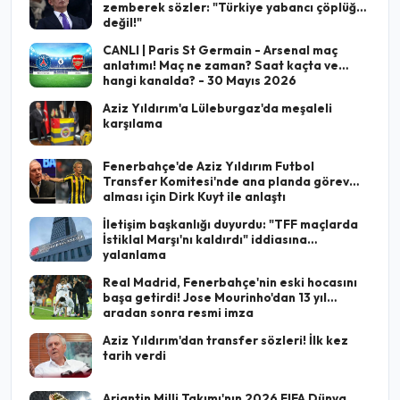
zemberek sözler: "Türkiye yabancı çöplüğü
değil!"
CANLI | Paris St Germain - Arsenal maç
anlatımı! Maç ne zaman? Saat kaçta ve
hangi kanalda? - 30 Mayıs 2026
Aziz Yıldırım'a Lüleburgaz'da meşaleli
karşılama
Fenerbahçe'de Aziz Yıldırım Futbol
Transfer Komitesi'nde ana planda görev
alması için Dirk Kuyt ile anlaştı
İletişim başkanlığı duyurdu: "TFF maçlarda
İstiklal Marşı'nı kaldırdı" iddiasına
yalanlama
Real Madrid, Fenerbahçe'nin eski hocasını
başa getirdi! Jose Mourinho'dan 13 yıl
aradan sonra resmi imza
Aziz Yıldırım'dan transfer sözleri! İlk kez
tarih verdi
Arjantin Milli Takımı'nın 2026 FIFA Dünya