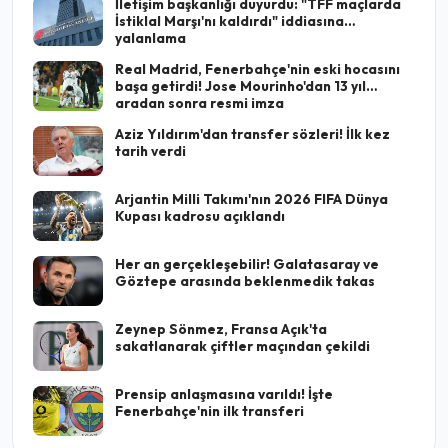
İletişim başkanlığı duyurdu: "TFF maçlarda
İstiklal Marşı'nı kaldırdı" iddiasına
yalanlama
Real Madrid, Fenerbahçe'nin eski hocasını
başa getirdi! Jose Mourinho'dan 13 yıl
aradan sonra resmi imza
Aziz Yıldırım'dan transfer sözleri! İlk kez
tarih verdi
Arjantin Milli Takımı'nın 2026 FIFA Dünya
Kupası kadrosu açıklandı
Her an gerçekleşebilir! Galatasaray ve
Göztepe arasında beklenmedik takas
Zeynep Sönmez, Fransa Açık'ta
sakatlanarak çiftler maçından çekildi
Prensip anlaşmasına varıldı! İşte
Fenerbahçe'nin ilk transferi