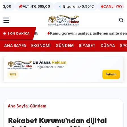
00
ALTIN:
6.665,00
Erzurum:
-0.90°C
CANLI YAYIN
nda 64 gözaltı
Kamu görevini usulsüz üstlenen sahte denetçilere
SON DAKİKA
ANA SAYFA
EKONOMI
GÜNDEM
SIYASET
DÜNYA
SP
Bu Alana
Reklam
Doğu Anadolu Haber
İletişim
BOŞ
Ana Sayfa
Gündem
Rekabet Kurumu’ndan dijital