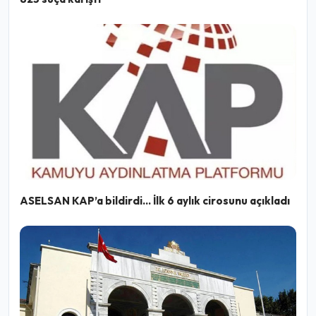
ASELSAN KAP’a bildirdi… İlk 6 aylık cirosunu açıkladı