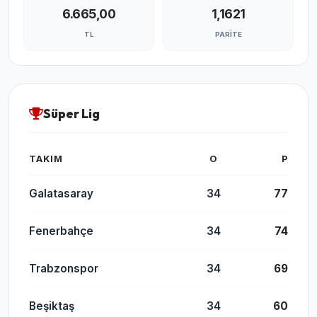
6.665,00
1,1621
TL
PARITE
Süper Lig
TAKIM
O
P
Galatasaray
34
77
Fenerbahçe
34
74
Trabzonspor
34
69
Beşiktaş
34
60