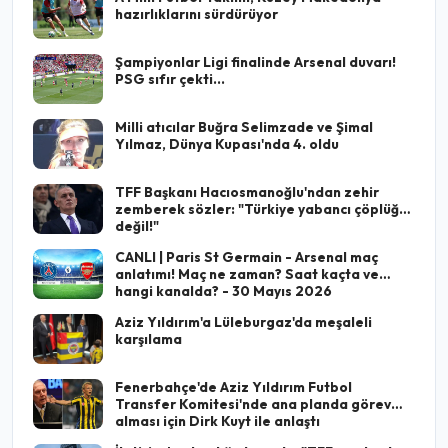
hazırlıklarını sürdürüyor
Şampiyonlar Ligi finalinde Arsenal duvarı!
PSG sıfır çekti...
Milli atıcılar Buğra Selimzade ve Şimal
Yılmaz, Dünya Kupası'nda 4. oldu
TFF Başkanı Hacıosmanoğlu'ndan zehir
zemberek sözler: "Türkiye yabancı çöplüğü
değil!"
CANLI | Paris St Germain - Arsenal maç
anlatımı! Maç ne zaman? Saat kaçta ve
hangi kanalda? - 30 Mayıs 2026
Aziz Yıldırım'a Lüleburgaz'da meşaleli
karşılama
Fenerbahçe'de Aziz Yıldırım Futbol
Transfer Komitesi'nde ana planda görev
alması için Dirk Kuyt ile anlaştı