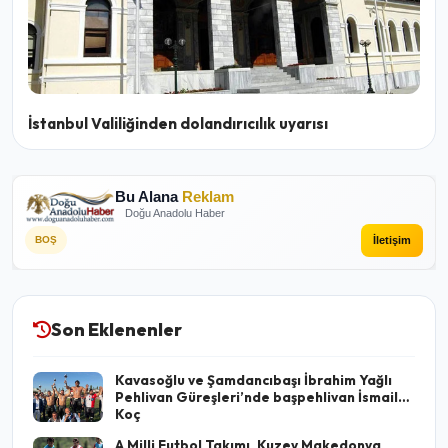
İstanbul Valiliğinden dolandırıcılık uyarısı
Bu Alana
Reklam
Doğu Anadolu Haber
İletişim
BOŞ
Son Eklenenler
Kavasoğlu ve Şamdancıbaşı İbrahim Yağlı
Pehlivan Güreşleri’nde başpehlivan İsmail
Koç
A Milli Futbol Takımı, Kuzey Makedonya